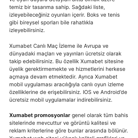
temiz bir tasarıma sahip. Sağdaki liste,
izleyebileceğiniz oyunları içerir. Boks ve tenis
gibi bireysel sporları bile rahatlıkla
izleyebilirsiniz.
Xumabet Canlı Maç İzleme ile Avrupa ve
dünyadaki maçları ve yayınları ücretsiz olarak
takip edebilirsiniz. Bu özellik Xumabet sitesine
üyelik gerektirmemekte ve hizmetlerini herkese
açmaya devam etmektedir. Ayrıca Xumabet
mobil uygulaması aracılığıyla canlı oyun izleme
özelliklerine de erişebilirsiniz. IOS ve Android’de
ücretsiz mobil uygulamalar indirebilirsiniz.
Xumabet promosyonlar
genel olarak tüm bahis
sitelerinde mevcuttur ve görüntü kalitesi ve
reklam kriterlerine göre bunlar arasında bölünür.