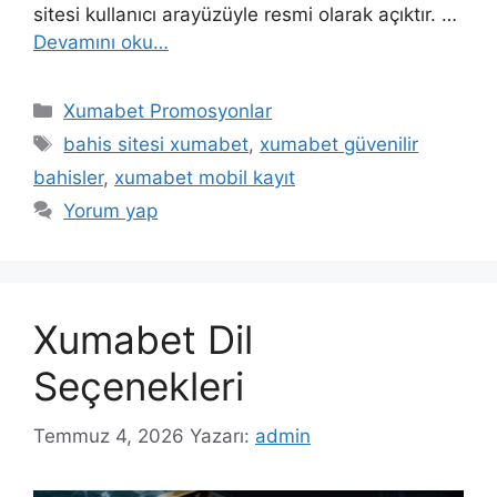
sitesi kullanıcı arayüzüyle resmi olarak açıktır. …
Devamını oku…
Kategoriler
Xumabet Promosyonlar
Etiketler
bahis sitesi xumabet
,
xumabet güvenilir
bahisler
,
xumabet mobil kayıt
Yorum yap
Xumabet Dil
Seçenekleri
Temmuz 4, 2026
Yazarı:
admin