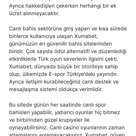
Ayrıca hakkedişleri çekerken herhangi bir ek
ücret alınmayacaktır.
Canlı bahis sektörüne giriş yapan ve kısa sürede
binlerce kullanıcıya ulaşan Xumabet,
günümüzün en güvenilir bahis sitelerinden
biridir. Çok sayıda ödül alternatifi ve düzenlediği
etkinliklerle Türk oyun severlerin ilgisini çekti.
Xumabet, dünyada büyük bir otoriteye sahip
olup, ülkemizde E-spor Türkiye’deki yayınıdır.
Ayrıca iletişim kurabileceğiniz canlı destek ve
mesajlaşma sistemi oldukça verimlidir.
Bu sitede günün her saatinde canlı spor
bahisleri yapabilir, yabancı oyunlar hiç bitmez
ve birbirinden güzel krupiyeler ile
oynayabilirsiniz. Canlı casino oyunlarının zaman
atlamalarını anlamayacaksınız. Xumabet, güven