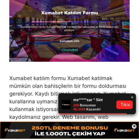
Xumabet katılım formu Xumabet katılmak
mümkün olan bahisçilerin bir formu doldurması
gerekiyor. Kaydı bitirmek istiyorsanız, Xumabet
kurallarına uymanız gerekir. Xumabet hizmetini
kullanmak istiyorsanız, önce bir üyeliğe
kaydolmanız gerekir. Web tasarımı, web
geliştirme ve web barındırma dahil olmak üzere
×
çok çeşitli hizmetler sunmaktadır. Xumabet