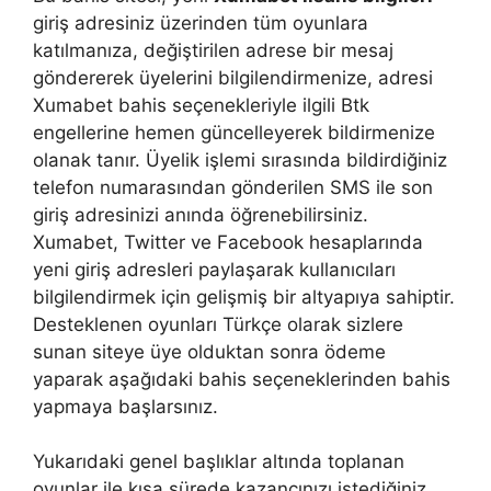
giriş adresiniz üzerinden tüm oyunlara
katılmanıza, değiştirilen adrese bir mesaj
göndererek üyelerini bilgilendirmenize, adresi
Xumabet bahis seçenekleriyle ilgili Btk
engellerine hemen güncelleyerek bildirmenize
olanak tanır. Üyelik işlemi sırasında bildirdiğiniz
telefon numarasından gönderilen SMS ile son
giriş adresinizi anında öğrenebilirsiniz.
Xumabet, Twitter ve Facebook hesaplarında
yeni giriş adresleri paylaşarak kullanıcıları
bilgilendirmek için gelişmiş bir altyapıya sahiptir.
Desteklenen oyunları Türkçe olarak sizlere
sunan siteye üye olduktan sonra ödeme
yaparak aşağıdaki bahis seçeneklerinden bahis
yapmaya başlarsınız.
Yukarıdaki genel başlıklar altında toplanan
oyunlar ile kısa sürede kazancınızı istediğiniz