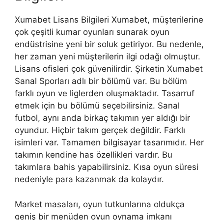
Xumabet Lisans Bilgileri Xumabet, müşterilerine
çok çeşitli kumar oyunları sunarak oyun
endüstrisine yeni bir soluk getiriyor. Bu nedenle,
her zaman yeni müşterilerin ilgi odağı olmuştur.
Lisans ofisleri çok güvenilirdir. Şirketin Xumabet
Sanal Sporları adlı bir bölümü var. Bu bölüm
farklı oyun ve liglerden oluşmaktadır. Tasarruf
etmek için bu bölümü seçebilirsiniz. Sanal
futbol, ​​aynı anda birkaç takımın yer aldığı bir
oyundur. Hiçbir takım gerçek değildir. Farklı
isimleri var. Tamamen bilgisayar tasarımıdır. Her
takımın kendine has özellikleri vardır. Bu
takımlara bahis yapabilirsiniz. Kısa oyun süresi
nedeniyle para kazanmak da kolaydır.
Market masaları, oyun tutkunlarına oldukça
geniş bir menüden oyun oynama imkanı