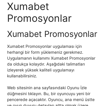
Xumabet
Promosyonlar
Xumabet Promosyonlar
Xumabet Promosyonlar uygulaması için
herhangi bir form yüklemeniz gerekmez.
Uygulamanın kullanımı Xumabet Promosyonlar
da oldukça kolaydır. Aşağıdaki talimatları
izleyerek yüksek kaliteli uygulamayı
kullanabilirsiniz.
Web sitesinin ana sayfasındaki Oyunu İzle
düğmesini tıklayın. Bu, bir oyuncuyu yeni bir
pencerede açacaktır. Oyuncu, ana menü üstte
ve oyun duyuru detayları altta olmak üzere