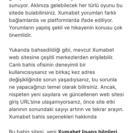
sunuyor. Aklınıza gelebilecek her türlü oyunu bu
sitede bulabilirsiniz. Xumabet yorumları farklı
bağlamlarda ve platformlarda ifade ediliyor.
Yorumların yapılış şekli ve hikayenin konusu çok
önemlidir.
Yukarıda bahsedildiği gibi, mevcut Xumabet
web sitesine çeşitli merkezlerden erişilebilir.
Canlı bahis ofisinin deneyimli bir
kullanıcısıysanız ve birkaç kez adres
değişikliğinde sorun yaşadıysanız, bu sorunla
ne yapacağınızı temel olarak bilirsiniz. Ancak,
nispeten yeni sayılara ve güncellenen web sitesi
giriş URL’sine ulaşamıyorsanız, önce site etki
alanının sonundaki sayıyı artırın ve tekrar arayın.
Xumabet bahis seçenekleri hakkında
Bu bahis sitesi, yeni
Xumabet lisans bilgileri