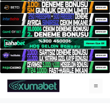
İçeriğe
atla
Menü