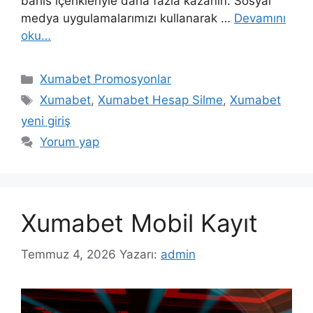
bahis içerikleriyle daha fazla kazanın. Sosyal
medya uygulamalarımızı kullanarak …
Devamını
oku…
Kategoriler
Xumabet Promosyonlar
Etiketler
Xumabet
,
Xumabet Hesap Silme
,
Xumabet
yeni giriş
Yorum yap
Xumabet Mobil Kayıt
Temmuz 4, 2026
Yazarı:
admin