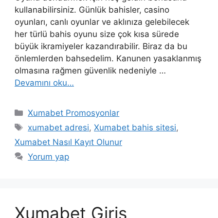
kullanabilirsiniz. Günlük bahisler, casino
oyunları, canlı oyunlar ve aklınıza gelebilecek
her türlü bahis oyunu size çok kısa sürede
büyük ikramiyeler kazandırabilir. Biraz da bu
önlemlerden bahsedelim. Kanunen yasaklanmış
olmasına rağmen güvenlik nedeniyle …
Devamını oku…
Kategoriler
Xumabet Promosyonlar
Etiketler
xumabet adresi
,
Xumabet bahis sitesi
,
Xumabet Nasıl Kayıt Olunur
Yorum yap
Xumabet Giriş