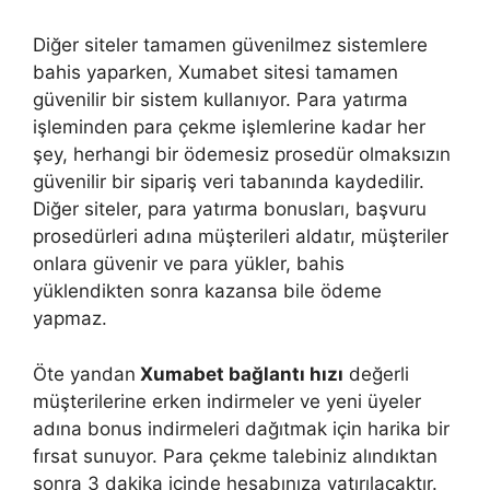
Diğer siteler tamamen güvenilmez sistemlere
bahis yaparken, Xumabet sitesi tamamen
güvenilir bir sistem kullanıyor. Para yatırma
işleminden para çekme işlemlerine kadar her
şey, herhangi bir ödemesiz prosedür olmaksızın
güvenilir bir sipariş veri tabanında kaydedilir.
Diğer siteler, para yatırma bonusları, başvuru
prosedürleri adına müşterileri aldatır, müşteriler
onlara güvenir ve para yükler, bahis
yüklendikten sonra kazansa bile ödeme
yapmaz.
Öte yandan
Xumabet bağlantı hızı
değerli
müşterilerine erken indirmeler ve yeni üyeler
adına bonus indirmeleri dağıtmak için harika bir
fırsat sunuyor. Para çekme talebiniz alındıktan
sonra 3 dakika içinde hesabınıza yatırılacaktır.