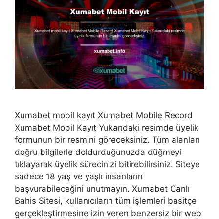
Xumabet mobil kayıt Xumabet Mobile Record
Xumabet Mobil Kayıt Yukarıdaki resimde üyelik
formunun bir resmini göreceksiniz. Tüm alanları
doğru bilgilerle doldurduğunuzda düğmeyi
tıklayarak üyelik sürecinizi bitirebilirsiniz. Siteye
sadece 18 yaş ve yaşlı insanların
başvurabileceğini unutmayın. Xumabet Canlı
Bahis Sitesi, kullanıcıların tüm işlemleri basitçe
gerçekleştirmesine izin veren benzersiz bir web