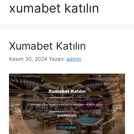
xumabet katılın
Xumabet Katılın
Kasım 30, 2024
Yazarı:
admin