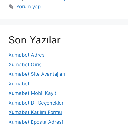
Yorum yap
Son Yazılar
Xumabet Adresi
Xumabet Giriş
Xumabet Site Avantajları
Xumabet
Xumabet Mobil Kayıt
Xumabet Dil Seçenekleri
Xumabet Katılım Formu
Xumabet Eposta Adresi