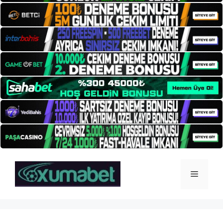
İçeriğe
atla
Menü