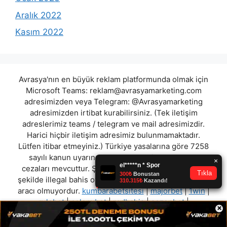
Aralık 2022
Kasım 2022
Avrasya'nın en büyük reklam platformunda olmak için
Microsoft Teams:
reklam@avrasyamarketing.com
adresimizden veya Telegram: @Avrasyamarketing
adresimizden irtibat kurabilirsiniz. (Tek iletişim
adreslerimiz teams / telegram ve mail adresimizdir.
Harici hiçbir iletişim adresimiz bulunmamaktadır.
Lütfen itibar etmeyiniz.) Türkiye yasalarına göre 7258
sayılı kanun uyarınca yasa dışı bahis oynamanın
cezaları mevcuttur. Şu an bulunduğunuz site hiç bir
şekilde illegal bahis oyunları oynatmıyor ve oynamaya
aracı olmuyordur.
kumbarabetsitesi
|
majorbet
|
1win
|
rulobet
|
colonybet
|
redbahis
|
sezonbet
|
×
betvolegirisyap