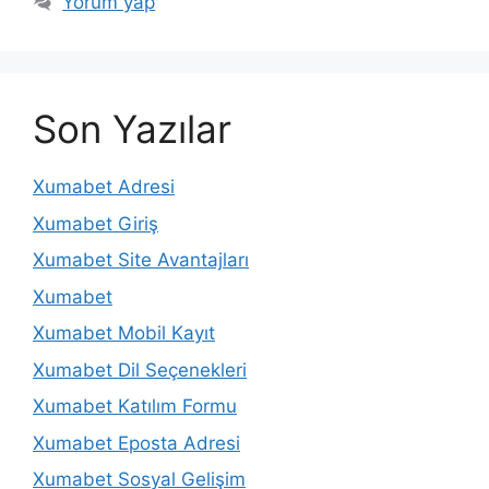
Yorum yap
Son Yazılar
Xumabet Adresi
Xumabet Giriş
Xumabet Site Avantajları
Xumabet
Xumabet Mobil Kayıt
Xumabet Dil Seçenekleri
Xumabet Katılım Formu
Xumabet Eposta Adresi
Xumabet Sosyal Gelişim