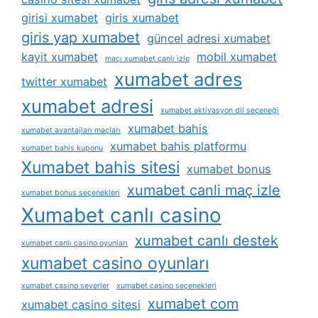
girisi xumabet
giris xumabet
giris yap xumabet
güncel adresi xumabet
kayit xumabet
mobil xumabet
maçı xumabet canlı i̇zle
xumabet adres
twitter xumabet
xumabet adresi
xumabet aktivasyon dil seçeneği
xumabet bahis
xumabet avantajları maçları
xumabet bahis platformu
xumabet bahis kuponu
Xumabet bahis sitesi
xumabet bonus
xumabet canli maç izle
xumabet bonus seçenekleri
Xumabet canlı casino
xumabet canlı destek
xumabet canlı casino oyunları
xumabet casino oyunları
xumabet casino severler
xumabet casino seçenekleri
xumabet com
xumabet casino sitesi