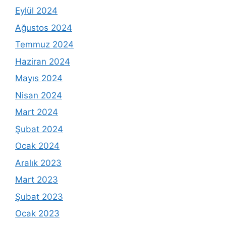
Eylül 2024
Ağustos 2024
Temmuz 2024
Haziran 2024
Mayıs 2024
Nisan 2024
Mart 2024
Şubat 2024
Ocak 2024
Aralık 2023
Mart 2023
Şubat 2023
Ocak 2023