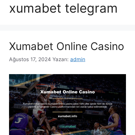
xumabet telegram
Xumabet Online Casino
Ağustos 17, 2024
Yazarı:
admin