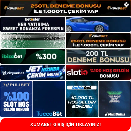
×
XUMABET GİRİŞ İÇİN TIKLAYINIZ!