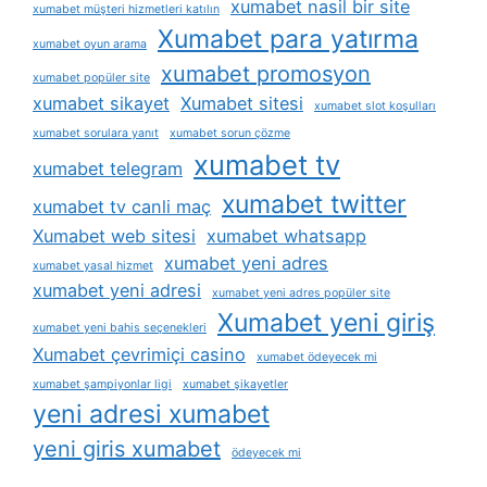
xumabet nasil bir site
xumabet müşteri hizmetleri katılın
Xumabet para yatırma
xumabet oyun arama
xumabet promosyon
xumabet popüler site
xumabet sikayet
Xumabet sitesi
xumabet slot koşulları
xumabet sorulara yanıt
xumabet sorun çözme
xumabet tv
xumabet telegram
xumabet twitter
xumabet tv canli maç
Xumabet web sitesi
xumabet whatsapp
xumabet yeni adres
xumabet yasal hizmet
xumabet yeni adresi
xumabet yeni adres popüler site
Xumabet yeni giriş
xumabet yeni bahis seçenekleri
Xumabet çevrimiçi casino
xumabet ödeyecek mi
xumabet şampiyonlar ligi
xumabet şikayetler
yeni adresi xumabet
yeni giris xumabet
ödeyecek mi