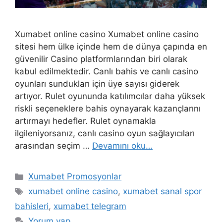
Xumabet online casino Xumabet online casino
sitesi hem ülke içinde hem de dünya çapında en
güvenilir Casino platformlarından biri olarak
kabul edilmektedir. Canlı bahis ve canlı casino
oyunları sundukları için üye sayısı giderek
artıyor. Rulet oyununda katılımcılar daha yüksek
riskli seçeneklere bahis oynayarak kazançlarını
artırmayı hedefler. Rulet oynamakla
ilgileniyorsanız, canlı casino oyun sağlayıcıları
arasından seçim …
Devamını oku…
Kategoriler
Xumabet Promosyonlar
Etiketler
xumabet online casino
,
xumabet sanal spor
bahisleri
,
xumabet telegram
Yorum yap