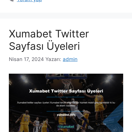
Xumabet Twitter
Sayfası Üyeleri
Nisan 17, 2024
Yazarı:
admin