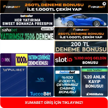
×
XUMABET GİRİŞ İÇİN TIKLAYINIZ!