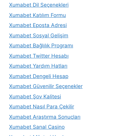
Xumabet Dil Seçenekleri
Xumabet Katılım Formu
Xumabet Eposta Adresi
Xumabet Sosyal Gelişim
Xumabet Bağlılık Programı
Xumabet Twitter Hesabı
Xumabet Yardım Hatları
Xumabet Dengeli Hesap
Xumabet Güvenilir Seçenekler
Xumabet Şov Kalitesi
Xumabet Nasıl Para Çekilir
Xumabet Araştırma Sonuçları
Xumabet Sanal Casino