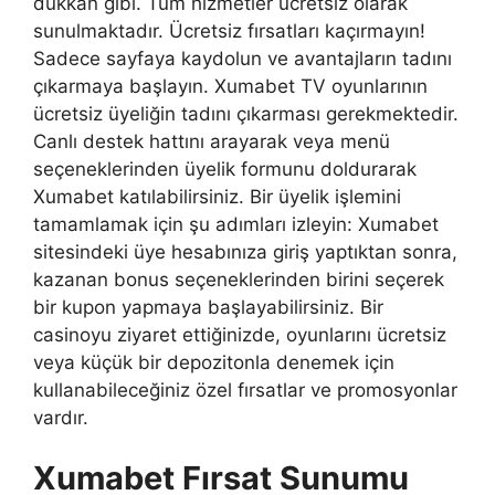
dükkan gibi. Tüm hizmetler ücretsiz olarak
sunulmaktadır. Ücretsiz fırsatları kaçırmayın!
Sadece sayfaya kaydolun ve avantajların tadını
çıkarmaya başlayın. Xumabet TV oyunlarının
ücretsiz üyeliğin tadını çıkarması gerekmektedir.
Canlı destek hattını arayarak veya menü
seçeneklerinden üyelik formunu doldurarak
Xumabet katılabilirsiniz. Bir üyelik işlemini
tamamlamak için şu adımları izleyin: Xumabet
sitesindeki üye hesabınıza giriş yaptıktan sonra,
kazanan bonus seçeneklerinden birini seçerek
bir kupon yapmaya başlayabilirsiniz. Bir
casinoyu ziyaret ettiğinizde, oyunlarını ücretsiz
veya küçük bir depozitonla denemek için
kullanabileceğiniz özel fırsatlar ve promosyonlar
vardır.
Xumabet Fırsat Sunumu