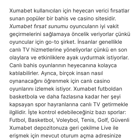
Xumabet kullanıcıları için heyecan verici fırsatlar
sunan popüler bir bahis ve casino sitesidir.
Xumabet fırsat sunumu
oyuncuların iyi vakit
geçirmelerini sağlamaya öncelik veriyorlar çünkü
oyuncular için go-to şirket. İnsanlar genellikle
canlı TV hizmetlerine yöneliyorlar çünkü en son
olaylara ve etkinliklere ayak uydurmak istiyorlar.
Canlı bahis oyunlarının heyecanına kolayca
katılabilirler. Ayrıca, birçok insan nasıl
oynanacağını öğrenmek için canlı casino
oyunlarını izlemek istiyor. Xumabet futboldan
basketbola ve daha fazlasına kadar her şeyi
kapsayan spor hayranlarına canlı TV getirmekle
ilgilidir. İşte kontrol edebileceğiniz bazı sporlar:
Futbol, Basketbol, Voleybol, Tenis, Golf, Güvenli
Xumabet depozitonuza geri çekilme Live ile
erişmek için mevcut oturum açma adresinize