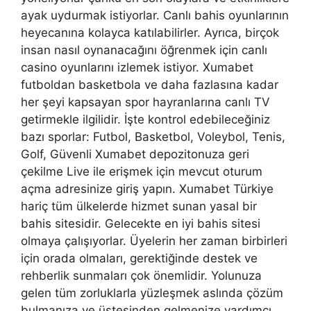
ayak uydurmak istiyorlar. Canlı bahis oyunlarının
heyecanına kolayca katılabilirler. Ayrıca, birçok
insan nasıl oynanacağını öğrenmek için canlı
casino oyunlarını izlemek istiyor. Xumabet
futboldan basketbola ve daha fazlasına kadar
her şeyi kapsayan spor hayranlarına canlı TV
getirmekle ilgilidir. İşte kontrol edebileceğiniz
bazı sporlar: Futbol, Basketbol, Voleybol, Tenis,
Golf, Güvenli Xumabet depozitonuza geri
çekilme Live ile erişmek için mevcut oturum
açma adresinize giriş yapın. Xumabet Türkiye
hariç tüm ülkelerde hizmet sunan yasal bir
bahis sitesidir. Gelecekte en iyi bahis sitesi
olmaya çalışıyorlar. Üyelerin her zaman birbirleri
için orada olmaları, gerektiğinde destek ve
rehberlik sunmaları çok önemlidir. Yolunuza
gelen tüm zorluklarla yüzleşmek aslında çözüm
bulmanıza ve üstesinden gelmenize yardımcı