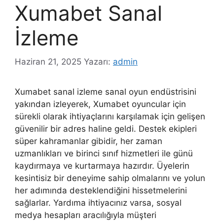
Xumabet Sanal
İzleme
Haziran 21, 2025
Yazarı:
admin
Xumabet sanal izleme sanal oyun endüstrisini
yakından izleyerek, Xumabet oyuncular için
sürekli olarak ihtiyaçlarını karşılamak için gelişen
güvenilir bir adres haline geldi. Destek ekipleri
süper kahramanlar gibidir, her zaman
uzmanlıkları ve birinci sınıf hizmetleri ile günü
kaydırmaya ve kurtarmaya hazırdır. Üyelerin
kesintisiz bir deneyime sahip olmalarını ve yolun
her adımında desteklendiğini hissetmelerini
sağlarlar. Yardıma ihtiyacınız varsa, sosyal
medya hesapları aracılığıyla müşteri