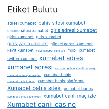
Etiket Bulutu
bahis sitesi xumabet
adresi xumabet
giris adresi xumabet
casino sitesi xumabet
girisi xumabet
giris xumabet
giris yap xumabet
güncel adresi xumabet
kayit xumabet
mobil xumabet
maçı xumabet canlı i̇zle
xumabet adres
twitter xumabet
xumabet adresi
xumabet aktivasyon dil seçeneği
xumabet bahis
xumabet avantajları maçları
xumabet bahis platformu
xumabet bahis kuponu
Xumabet bahis sitesi
xumabet bonus
xumabet canli maç izle
xumabet bonus seçenekleri
Xumabet canlı casino