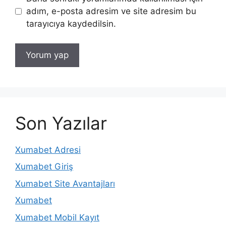
adım, e-posta adresim ve site adresim bu
tarayıcıya kaydedilsin.
Son Yazılar
Xumabet Adresi
Xumabet Giriş
Xumabet Site Avantajları
Xumabet
Xumabet Mobil Kayıt