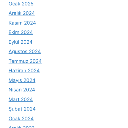
Ocak 2025
Aralık 2024
Kasım 2024
Ekim 2024
Eylül 2024
Ağustos 2024
Temmuz 2024
Haziran 2024
Mayıs 2024
Nisan 2024
Mart 2024
Şubat 2024
Ocak 2024