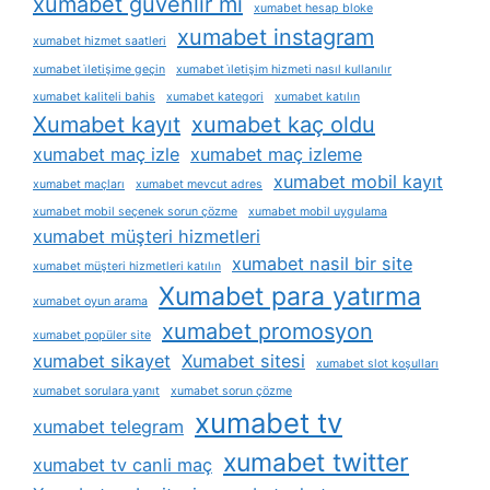
xumabet güvenlir mi
xumabet hesap bloke
xumabet instagram
xumabet hizmet saatleri
xumabet i̇letişime geçin
xumabet i̇letişim hizmeti nasıl kullanılır
xumabet kaliteli bahis
xumabet kategori
xumabet katılın
Xumabet kayıt
xumabet kaç oldu
xumabet maç izle
xumabet maç izleme
xumabet mobil kayıt
xumabet maçları
xumabet mevcut adres
xumabet mobil seçenek sorun çözme
xumabet mobil uygulama
xumabet müşteri hizmetleri
xumabet nasil bir site
xumabet müşteri hizmetleri katılın
Xumabet para yatırma
xumabet oyun arama
xumabet promosyon
xumabet popüler site
xumabet sikayet
Xumabet sitesi
xumabet slot koşulları
xumabet sorulara yanıt
xumabet sorun çözme
xumabet tv
xumabet telegram
xumabet twitter
xumabet tv canli maç