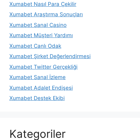
Xumabet Nasıl Para Çekilir
Xumabet Araştırma Sonuçları
Xumabet Sanal Casino
Xumabet Müşteri Yardımı
Xumabet Canlı Odak
Xumabet Şirket Değerlendirmesi
Xumabet Twitter Gerçekliği
Xumabet Sanal İzleme
Xumabet Adalet Endişesi
Xumabet Destek Ekibi
Kategoriler