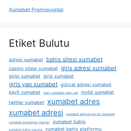
Xumabet Promosyonlar
Etiket Bulutu
bahis sitesi xumabet
adresi xumabet
giris adresi xumabet
casino sitesi xumabet
girisi xumabet
giris xumabet
giris yap xumabet
güncel adresi xumabet
kayit xumabet
mobil xumabet
maçı xumabet canlı i̇zle
xumabet adres
twitter xumabet
xumabet adresi
xumabet aktivasyon dil seçeneği
xumabet bahis
xumabet avantajları maçları
xumabet bahis platformu
xumabet bahis kuponu