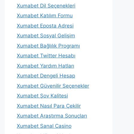
Xumabet Dil Seçenekleri
Xumabet Katılım Formu
Xumabet Eposta Adresi
Xumabet Sosyal Gelişim
Xumabet Bağlılık Programı
Xumabet Twitter Hesabı
Xumabet Yardım Hatları
Xumabet Dengeli Hesap
Xumabet Güvenilir Seçenekler
Xumabet Şov Kalitesi
Xumabet Nasıl Para Çekilir
Xumabet Araştırma Sonuçları
Xumabet Sanal Casino