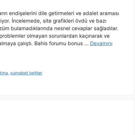
n endişelerini dile getirmeleri ve adalet araması
tiyor. İncelemede, site grafikleri övdü ve bazı
özüm bulamadıklarında nesnel cevaplar sağladılar.
 problemler olmayan sorunlardan kaçınarak ve
 almaya çalıştı. Bahis forumu bonus …
Devamını
atma
,
xumabet twitter