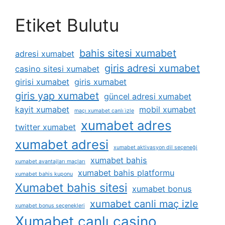
Etiket Bulutu
bahis sitesi xumabet
adresi xumabet
giris adresi xumabet
casino sitesi xumabet
girisi xumabet
giris xumabet
giris yap xumabet
güncel adresi xumabet
kayit xumabet
mobil xumabet
maçı xumabet canlı i̇zle
xumabet adres
twitter xumabet
xumabet adresi
xumabet aktivasyon dil seçeneği
xumabet bahis
xumabet avantajları maçları
xumabet bahis platformu
xumabet bahis kuponu
Xumabet bahis sitesi
xumabet bonus
xumabet canli maç izle
xumabet bonus seçenekleri
Xumabet canlı casino