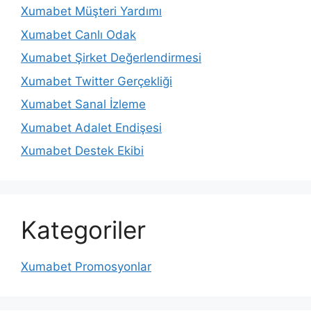
Xumabet Müşteri Yardımı
Xumabet Canlı Odak
Xumabet Şirket Değerlendirmesi
Xumabet Twitter Gerçekliği
Xumabet Sanal İzleme
Xumabet Adalet Endişesi
Xumabet Destek Ekibi
Kategoriler
Xumabet Promosyonlar