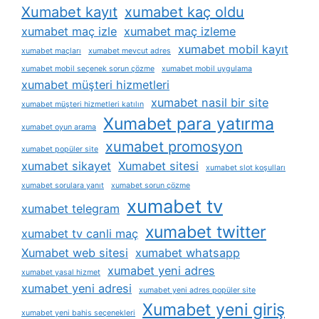
Xumabet kayıt
xumabet kaç oldu
xumabet maç izle
xumabet maç izleme
xumabet mobil kayıt
xumabet maçları
xumabet mevcut adres
xumabet mobil seçenek sorun çözme
xumabet mobil uygulama
xumabet müşteri hizmetleri
xumabet nasil bir site
xumabet müşteri hizmetleri katılın
Xumabet para yatırma
xumabet oyun arama
xumabet promosyon
xumabet popüler site
xumabet sikayet
Xumabet sitesi
xumabet slot koşulları
xumabet sorulara yanıt
xumabet sorun çözme
xumabet tv
xumabet telegram
xumabet twitter
xumabet tv canli maç
Xumabet web sitesi
xumabet whatsapp
xumabet yeni adres
xumabet yasal hizmet
xumabet yeni adresi
xumabet yeni adres popüler site
Xumabet yeni giriş
xumabet yeni bahis seçenekleri