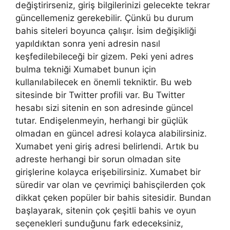
değiştirirseniz, giriş bilgilerinizi gelecekte tekrar
güncellemeniz gerekebilir. Çünkü bu durum
bahis siteleri boyunca çalışır. İsim değişikliği
yapıldıktan sonra yeni adresin nasıl
keşfedilebileceği bir gizem. Peki yeni adres
bulma tekniği Xumabet bunun için
kullanılabilecek en önemli tekniktir. Bu web
sitesinde bir Twitter profili var. Bu Twitter
hesabı sizi sitenin en son adresinde güncel
tutar. Endişelenmeyin, herhangi bir güçlük
olmadan en güncel adresi kolayca alabilirsiniz.
Xumabet yeni giriş adresi belirlendi. Artık bu
adreste herhangi bir sorun olmadan site
girişlerine kolayca erişebilirsiniz. Xumabet bir
süredir var olan ve çevrimiçi bahisçilerden çok
dikkat çeken popüler bir bahis sitesidir. Bundan
başlayarak, sitenin çok çeşitli bahis ve oyun
seçenekleri sunduğunu fark edeceksiniz,