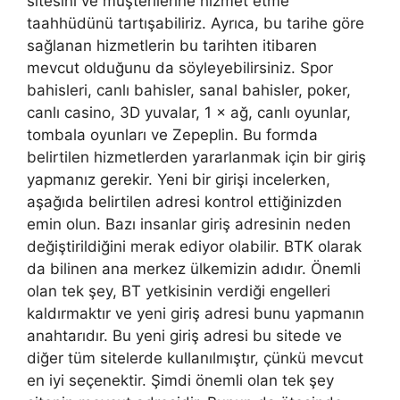
sitesini ve müşterilerine hizmet etme
taahhüdünü tartışabiliriz. Ayrıca, bu tarihe göre
sağlanan hizmetlerin bu tarihten itibaren
mevcut olduğunu da söyleyebilirsiniz. Spor
bahisleri, canlı bahisler, sanal bahisler, poker,
canlı casino, 3D yuvalar, 1 × ağ, canlı oyunlar,
tombala oyunları ve Zepeplin. Bu formda
belirtilen hizmetlerden yararlanmak için bir giriş
yapmanız gerekir. Yeni bir girişi incelerken,
aşağıda belirtilen adresi kontrol ettiğinizden
emin olun. Bazı insanlar giriş adresinin neden
değiştirildiğini merak ediyor olabilir. BTK olarak
da bilinen ana merkez ülkemizin adıdır. Önemli
olan tek şey, BT yetkisinin verdiği engelleri
kaldırmaktır ve yeni giriş adresi bunu yapmanın
anahtarıdır. Bu yeni giriş adresi bu sitede ve
diğer tüm sitelerde kullanılmıştır, çünkü mevcut
en iyi seçenektir. Şimdi önemli olan tek şey