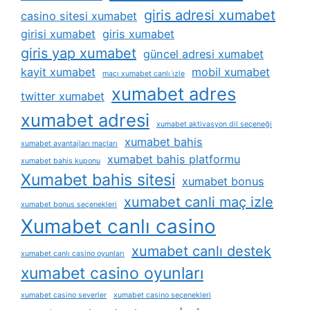
giris adresi xumabet
casino sitesi xumabet
girisi xumabet
giris xumabet
giris yap xumabet
güncel adresi xumabet
kayit xumabet
mobil xumabet
maçı xumabet canlı i̇zle
xumabet adres
twitter xumabet
xumabet adresi
xumabet aktivasyon dil seçeneği
xumabet bahis
xumabet avantajları maçları
xumabet bahis platformu
xumabet bahis kuponu
Xumabet bahis sitesi
xumabet bonus
xumabet canli maç izle
xumabet bonus seçenekleri
Xumabet canlı casino
xumabet canlı destek
xumabet canlı casino oyunları
xumabet casino oyunları
xumabet casino severler
xumabet casino seçenekleri