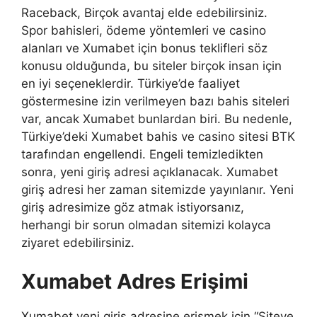
Raceback, Birçok avantaj elde edebilirsiniz.
Spor bahisleri, ödeme yöntemleri ve casino
alanları ve Xumabet için bonus teklifleri söz
konusu olduğunda, bu siteler birçok insan için
en iyi seçeneklerdir. Türkiye’de faaliyet
göstermesine izin verilmeyen bazı bahis siteleri
var, ancak Xumabet bunlardan biri. Bu nedenle,
Türkiye’deki Xumabet bahis ve casino sitesi BTK
tarafından engellendi. Engeli temizledikten
sonra, yeni giriş adresi açıklanacak. Xumabet
giriş adresi her zaman sitemizde yayınlanır. Yeni
giriş adresimize göz atmak istiyorsanız,
herhangi bir sorun olmadan sitemizi kolayca
ziyaret edebilirsiniz.
Xumabet Adres Erişimi
Xumabet yeni giriş adresine erişmek için “Siteye