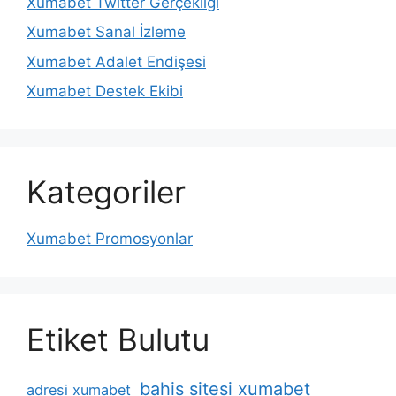
Xumabet Twitter Gerçekliği
Xumabet Sanal İzleme
Xumabet Adalet Endişesi
Xumabet Destek Ekibi
Kategoriler
Xumabet Promosyonlar
Etiket Bulutu
bahis sitesi xumabet
adresi xumabet