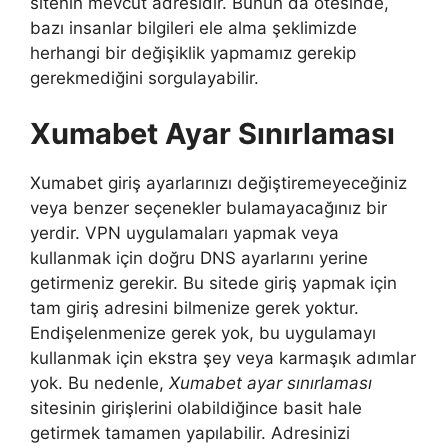
sitenin mevcut adresidir. Bunun da ötesinde,
bazı insanlar bilgileri ele alma şeklimizde
herhangi bir değişiklik yapmamız gerekip
gerekmediğini sorgulayabilir.
Xumabet Ayar Sınırlaması
Xumabet giriş ayarlarınızı değiştiremeyeceğiniz
veya benzer seçenekler bulamayacağınız bir
yerdir. VPN uygulamaları yapmak veya
kullanmak için doğru DNS ayarlarını yerine
getirmeniz gerekir. Bu sitede giriş yapmak için
tam giriş adresini bilmenize gerek yoktur.
Endişelenmenize gerek yok, bu uygulamayı
kullanmak için ekstra şey veya karmaşık adımlar
yok. Bu nedenle,
Xumabet ayar sınırlaması
sitesinin girişlerini olabildiğince basit hale
getirmek tamamen yapılabilir. Adresinizi