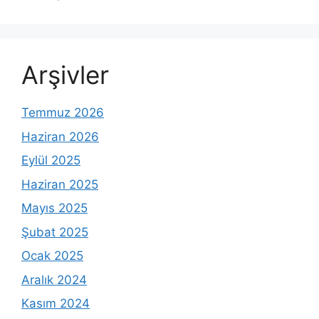
Arşivler
Temmuz 2026
Haziran 2026
Eylül 2025
Haziran 2025
Mayıs 2025
Şubat 2025
Ocak 2025
Aralık 2024
Kasım 2024