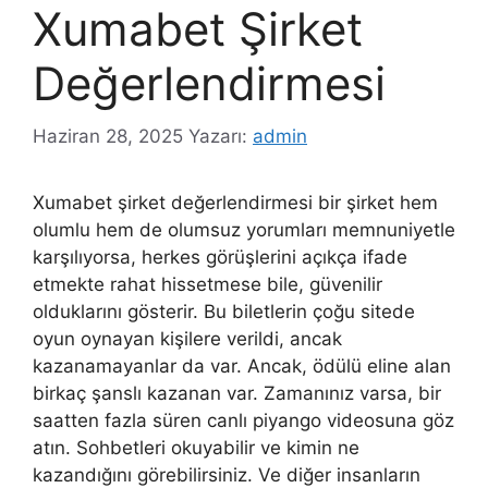
Xumabet Şirket
Değerlendirmesi
Haziran 28, 2025
Yazarı:
admin
Xumabet şirket değerlendirmesi bir şirket hem
olumlu hem de olumsuz yorumları memnuniyetle
karşılıyorsa, herkes görüşlerini açıkça ifade
etmekte rahat hissetmese bile, güvenilir
olduklarını gösterir. Bu biletlerin çoğu sitede
oyun oynayan kişilere verildi, ancak
kazanamayanlar da var. Ancak, ödülü eline alan
birkaç şanslı kazanan var. Zamanınız varsa, bir
saatten fazla süren canlı piyango videosuna göz
atın. Sohbetleri okuyabilir ve kimin ne
kazandığını görebilirsiniz. Ve diğer insanların