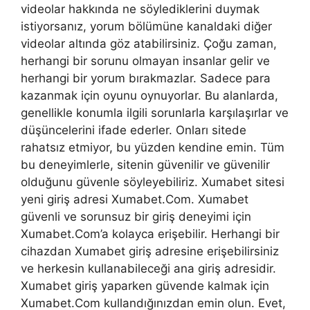
videolar hakkında ne söylediklerini duymak
istiyorsanız, yorum bölümüne kanaldaki diğer
videolar altında göz atabilirsiniz. Çoğu zaman,
herhangi bir sorunu olmayan insanlar gelir ve
herhangi bir yorum bırakmazlar. Sadece para
kazanmak için oyunu oynuyorlar. Bu alanlarda,
genellikle konumla ilgili sorunlarla karşılaşırlar ve
düşüncelerini ifade ederler. Onları sitede
rahatsız etmiyor, bu yüzden kendine emin. Tüm
bu deneyimlerle, sitenin güvenilir ve güvenilir
olduğunu güvenle söyleyebiliriz. Xumabet sitesi
yeni giriş adresi Xumabet.Com. Xumabet
güvenli ve sorunsuz bir giriş deneyimi için
Xumabet.Com’a kolayca erişebilir. Herhangi bir
cihazdan Xumabet giriş adresine erişebilirsiniz
ve herkesin kullanabileceği ana giriş adresidir.
Xumabet giriş yaparken güvende kalmak için
Xumabet.Com kullandığınızdan emin olun. Evet,