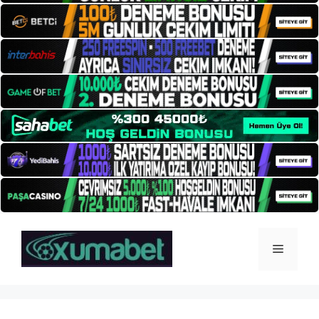
İçeriğe
atla
Menü