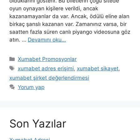
olduklarını gösterir. Bu biletlerin çoğu sitede
oyun oynayan kişilere verildi, ancak
kazanamayanlar da var. Ancak, ödülü eline alan
birkaç şanslı kazanan var. Zamanınız varsa, bir
saatten fazla süren canlı piyango videosuna göz
atın. …
Devamını oku…
Kategoriler
Xumabet Promosyonlar
Etiketler
xumabet adres erişimi
,
xumabet sikayet
,
xumabet şirket değerlendirmesi
Yorum yap
Son Yazılar