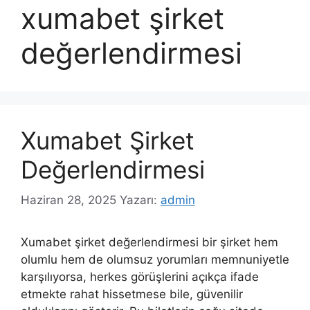
xumabet şirket
değerlendirmesi
Xumabet Şirket
Değerlendirmesi
Haziran 28, 2025
Yazarı:
admin
Xumabet şirket değerlendirmesi bir şirket hem
olumlu hem de olumsuz yorumları memnuniyetle
karşılıyorsa, herkes görüşlerini açıkça ifade
etmekte rahat hissetmese bile, güvenilir