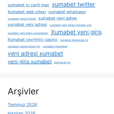
xumabet twitter
xumabet tv canli maç
Xumabet web sitesi
xumabet whatsapp
xumabet yeni adres
xumabet yasal hizmet
xumabet yeni adresi
xumabet yeni adres popüler site
Xumabet yeni giriş
xumabet yeni bahis seçenekleri
Xumabet çevrimiçi casino
xumabet ödeyecek mi
xumabet şampiyonlar ligi
xumabet şikayetler
yeni adresi xumabet
yeni giris xumabet
ödeyecek mi
Arşivler
Temmuz 2026
Haziran 2026