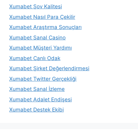
Xumabet Şov Kalitesi
Xumabet Nasıl Para Çekilir
Xumabet Araştırma Sonuçları
Xumabet Sanal Casino
Xumabet Müşteri Yardımı
Xumabet Canlı Odak
Xumabet Şirket Değerlendirmesi
Xumabet Twitter Gerçekliği
Xumabet Sanal İzleme
Xumabet Adalet Endişesi
Xumabet Destek Ekibi