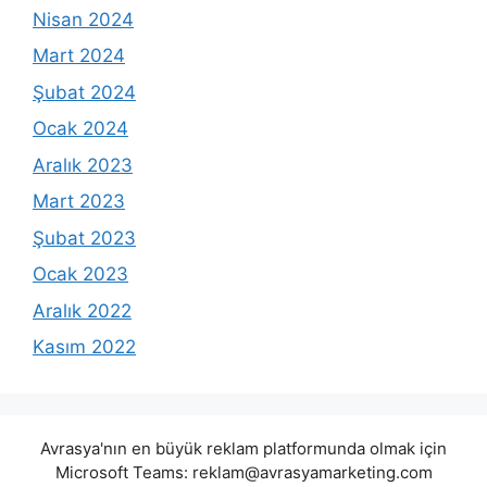
Nisan 2024
Mart 2024
Şubat 2024
Ocak 2024
Aralık 2023
Mart 2023
Şubat 2023
Ocak 2023
Aralık 2022
Kasım 2022
Avrasya'nın en büyük reklam platformunda olmak için
Microsoft Teams:
reklam@avrasyamarketing.com