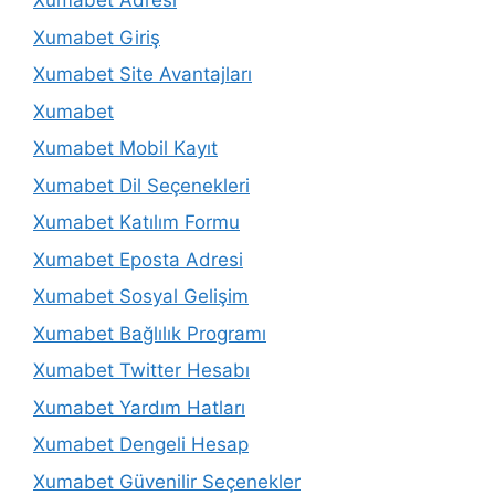
Xumabet Adresi
Xumabet Giriş
Xumabet Site Avantajları
Xumabet
Xumabet Mobil Kayıt
Xumabet Dil Seçenekleri
Xumabet Katılım Formu
Xumabet Eposta Adresi
Xumabet Sosyal Gelişim
Xumabet Bağlılık Programı
Xumabet Twitter Hesabı
Xumabet Yardım Hatları
Xumabet Dengeli Hesap
Xumabet Güvenilir Seçenekler