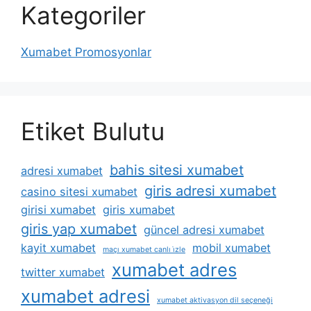
Kategoriler
Xumabet Promosyonlar
Etiket Bulutu
bahis sitesi xumabet
adresi xumabet
giris adresi xumabet
casino sitesi xumabet
girisi xumabet
giris xumabet
giris yap xumabet
güncel adresi xumabet
kayit xumabet
mobil xumabet
maçı xumabet canlı i̇zle
xumabet adres
twitter xumabet
xumabet adresi
xumabet aktivasyon dil seçeneği