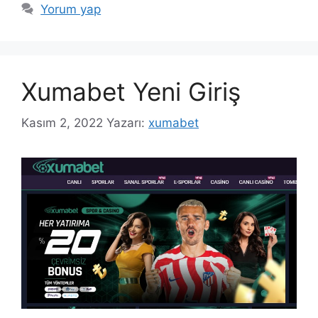
Yorum yap
Xumabet Yeni Giriş
Kasım 2, 2022
Yazarı:
xumabet