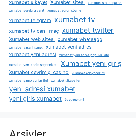
xumabet sikayet
Xumabet sitesi
xumabet slot koşulları
xumabet sorulara yanıt
xumabet sorun çözme
xumabet tv
xumabet telegram
xumabet twitter
xumabet tv canli maç
Xumabet web sitesi
xumabet whatsapp
xumabet yeni adres
xumabet yasal hizmet
xumabet yeni adresi
xumabet yeni adres popüler site
Xumabet yeni giriş
xumabet yeni bahis seçenekleri
Xumabet çevrimiçi casino
xumabet ödeyecek mi
xumabet şampiyonlar ligi
xumabet şikayetler
yeni adresi xumabet
yeni giris xumabet
ödeyecek mi
Arşivler