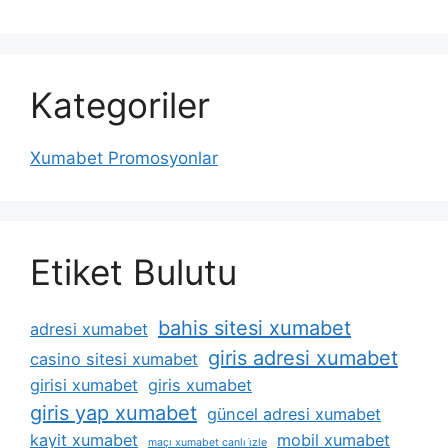
Kategoriler
Xumabet Promosyonlar
Etiket Bulutu
bahis sitesi xumabet
adresi xumabet
giris adresi xumabet
casino sitesi xumabet
girisi xumabet
giris xumabet
giris yap xumabet
güncel adresi xumabet
kayit xumabet
mobil xumabet
maçı xumabet canlı i̇zle