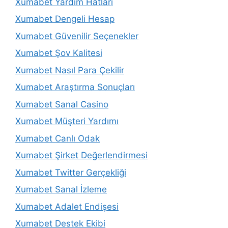
Xumabet Yardım Hatları
Xumabet Dengeli Hesap
Xumabet Güvenilir Seçenekler
Xumabet Şov Kalitesi
Xumabet Nasıl Para Çekilir
Xumabet Araştırma Sonuçları
Xumabet Sanal Casino
Xumabet Müşteri Yardımı
Xumabet Canlı Odak
Xumabet Şirket Değerlendirmesi
Xumabet Twitter Gerçekliği
Xumabet Sanal İzleme
Xumabet Adalet Endişesi
Xumabet Destek Ekibi