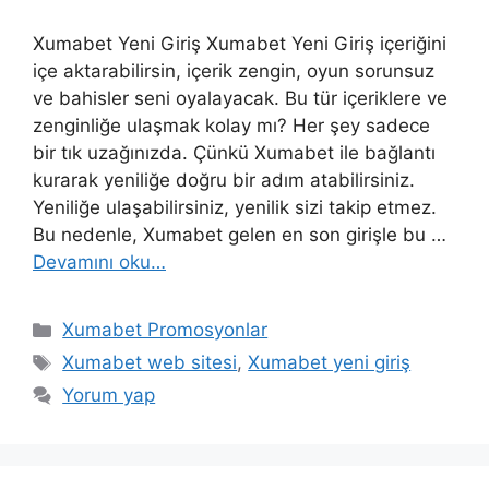
Xumabet Yeni Giriş Xumabet Yeni Giriş içeriğini
içe aktarabilirsin, içerik zengin, oyun sorunsuz
ve bahisler seni oyalayacak. Bu tür içeriklere ve
zenginliğe ulaşmak kolay mı? Her şey sadece
bir tık uzağınızda. Çünkü Xumabet ile bağlantı
kurarak yeniliğe doğru bir adım atabilirsiniz.
Yeniliğe ulaşabilirsiniz, yenilik sizi takip etmez.
Bu nedenle, Xumabet gelen en son girişle bu …
Devamını oku…
Kategoriler
Xumabet Promosyonlar
Etiketler
Xumabet web sitesi
,
Xumabet yeni giriş
Yorum yap