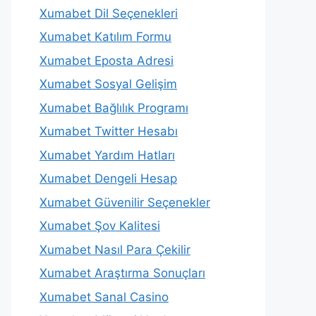
Xumabet Dil Seçenekleri
Xumabet Katılım Formu
Xumabet Eposta Adresi
Xumabet Sosyal Gelişim
Xumabet Bağlılık Programı
Xumabet Twitter Hesabı
Xumabet Yardım Hatları
Xumabet Dengeli Hesap
Xumabet Güvenilir Seçenekler
Xumabet Şov Kalitesi
Xumabet Nasıl Para Çekilir
Xumabet Araştırma Sonuçları
Xumabet Sanal Casino