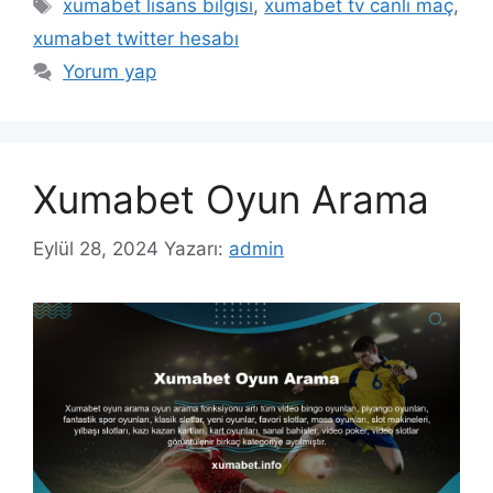
Etiketler
xumabet lisans bilgisi
,
xumabet tv canli maç
,
xumabet twitter hesabı
Yorum yap
Xumabet Oyun Arama
Eylül 28, 2024
Yazarı:
admin