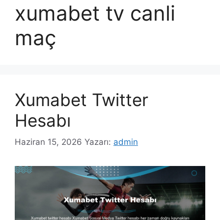
xumabet tv canli
maç
Xumabet Twitter
Hesabı
Haziran 15, 2026
Yazarı:
admin