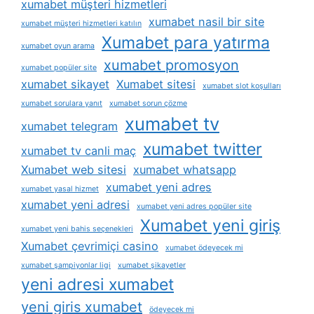
xumabet müşteri hizmetleri
xumabet nasil bir site
xumabet müşteri hizmetleri katılın
Xumabet para yatırma
xumabet oyun arama
xumabet promosyon
xumabet popüler site
xumabet sikayet
Xumabet sitesi
xumabet slot koşulları
xumabet sorulara yanıt
xumabet sorun çözme
xumabet tv
xumabet telegram
xumabet twitter
xumabet tv canli maç
Xumabet web sitesi
xumabet whatsapp
xumabet yeni adres
xumabet yasal hizmet
xumabet yeni adresi
xumabet yeni adres popüler site
Xumabet yeni giriş
xumabet yeni bahis seçenekleri
Xumabet çevrimiçi casino
xumabet ödeyecek mi
xumabet şampiyonlar ligi
xumabet şikayetler
yeni adresi xumabet
yeni giris xumabet
ödeyecek mi