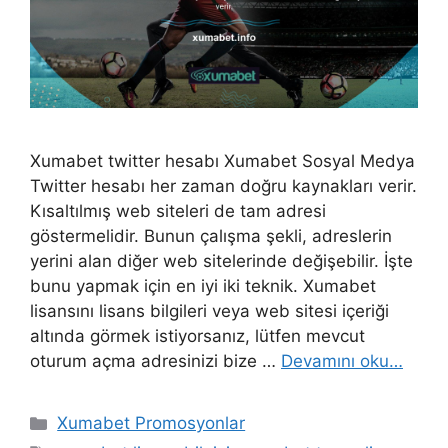
Xumabet twitter hesabı Xumabet Sosyal Medya
Twitter hesabı her zaman doğru kaynakları verir.
Kısaltılmış web siteleri de tam adresi
göstermelidir. Bunun çalışma şekli, adreslerin
yerini alan diğer web sitelerinde değişebilir. İşte
bunu yapmak için en iyi iki teknik. Xumabet
lisansını lisans bilgileri veya web sitesi içeriği
altında görmek istiyorsanız, lütfen mevcut
oturum açma adresinizi bize …
Devamını oku…
Kategoriler
Xumabet Promosyonlar