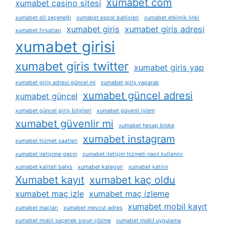
xumabet com
xumabet casino sitesi
xumabet dil seçeneği
xumabet espor bahisleri
xumabet etkinlik linki
xumabet giris
xumabet giris adresi
xumabet fırsatları
xumabet girisi
xumabet giris twitter
xumabet giris yap
xumabet giriş adresi güncel mi
xumabet giriş yaparak
xumabet güncel adresi
xumabet güncel
xumabet güncel giriş bilgileri
xumabet güvenli i̇şlem
xumabet güvenlir mi
xumabet hesap bloke
xumabet instagram
xumabet hizmet saatleri
xumabet i̇letişime geçin
xumabet i̇letişim hizmeti nasıl kullanılır
xumabet kaliteli bahis
xumabet kategori
xumabet katılın
Xumabet kayıt
xumabet kaç oldu
xumabet maç izle
xumabet maç izleme
xumabet mobil kayıt
xumabet maçları
xumabet mevcut adres
xumabet mobil seçenek sorun çözme
xumabet mobil uygulama