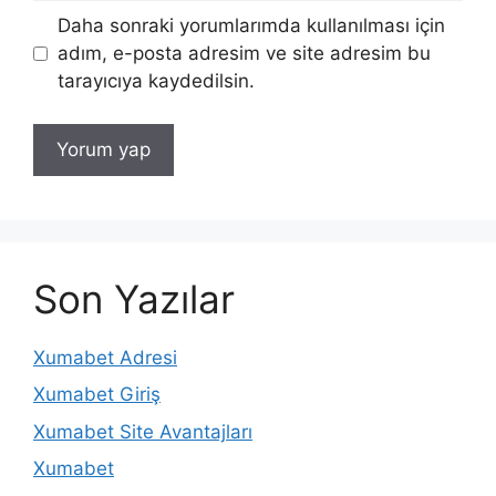
Daha sonraki yorumlarımda kullanılması için
adım, e-posta adresim ve site adresim bu
tarayıcıya kaydedilsin.
Son Yazılar
Xumabet Adresi
Xumabet Giriş
Xumabet Site Avantajları
Xumabet