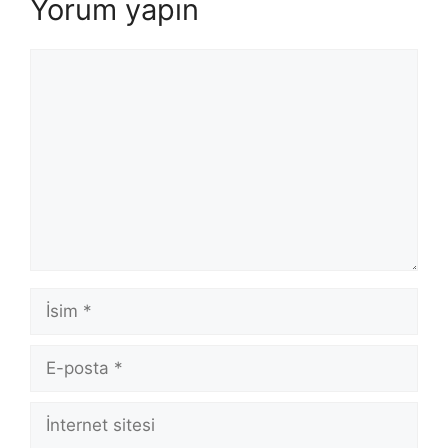
Yorum yapın
Yorum
İsim
E-
posta
İnternet
sitesi