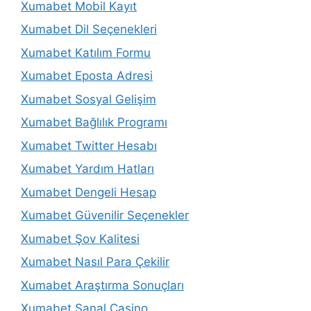
Xumabet Mobil Kayıt
Xumabet Dil Seçenekleri
Xumabet Katılım Formu
Xumabet Eposta Adresi
Xumabet Sosyal Gelişim
Xumabet Bağlılık Programı
Xumabet Twitter Hesabı
Xumabet Yardım Hatları
Xumabet Dengeli Hesap
Xumabet Güvenilir Seçenekler
Xumabet Şov Kalitesi
Xumabet Nasıl Para Çekilir
Xumabet Araştırma Sonuçları
Xumabet Sanal Casino