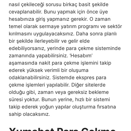
nasıl çekileceği sorusu birkaç basit şekilde
cevaplanabilir. Bunu yapmak için önce üye
hesabınıza giriş yapmanız gerekir. O zaman
temel olarak sermaye yatırım programı ve sektör
kırılmasını uygulayacaksınız. Daha sonra planlı
bir şekilde ilerleyebilir ve gelir elde
edebiliyorsanız, yerinde para çekme sisteminde
zamanında yapabilirsiniz. ‘Hesabım’
aşamasında nakit para çekme işlemini takip
ederek yüksek verimli bir oluşuma
odaklanabilirsiniz. Sistemde ekspres para
çekme işlemleri yapılabilir. Diğer sitelerde
olduğu gibi, zaman veya gereksiz bekleme
süresi yoktur. Bunun yerine, hızlı bir sistemi
takip ederek yoğun yapılar oluşturma fırsatına
sahip olacaksınız.