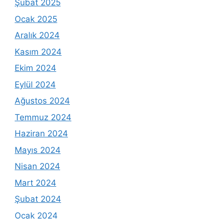
Şubat 2025
Ocak 2025
Aralık 2024
Kasım 2024
Ekim 2024
Eylül 2024
Ağustos 2024
Temmuz 2024
Haziran 2024
Mayıs 2024
Nisan 2024
Mart 2024
Şubat 2024
Ocak 2024