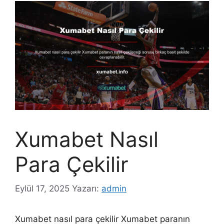
Xumabet Nasıl
Para Çekilir
Eylül 17, 2025
Yazarı:
admin
Xumabet nasıl para çekilir Xumabet paranın