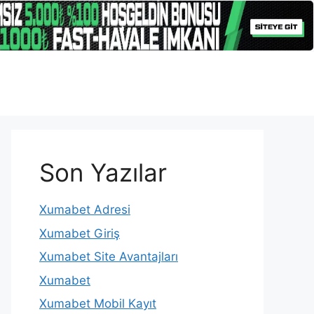
Son Yazılar
Xumabet Adresi
Xumabet Giriş
Xumabet Site Avantajları
Xumabet
Xumabet Mobil Kayıt