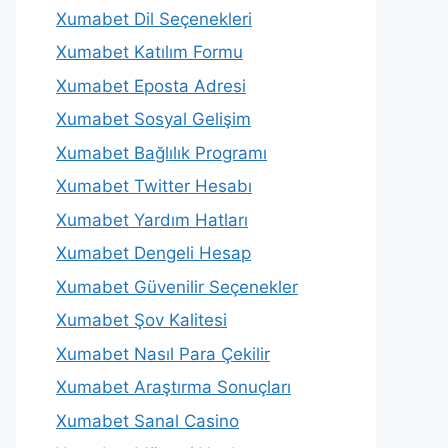
Xumabet Dil Seçenekleri
Xumabet Katılım Formu
Xumabet Eposta Adresi
Xumabet Sosyal Gelişim
Xumabet Bağlılık Programı
Xumabet Twitter Hesabı
Xumabet Yardım Hatları
Xumabet Dengeli Hesap
Xumabet Güvenilir Seçenekler
Xumabet Şov Kalitesi
Xumabet Nasıl Para Çekilir
Xumabet Araştırma Sonuçları
Xumabet Sanal Casino