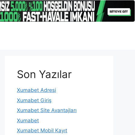
Son Yazılar
Xumabet Adresi
Xumabet Giriş
Xumabet Site Avantajları
Xumabet
Xumabet Mobil Kayıt