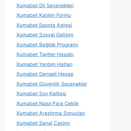
Xumabet Dil Seçenekleri
Xumabet Katılım Formu
Xumabet Eposta Adresi
Xumabet Sosyal Gelişim
Xumabet Bağlılık Programı
Xumabet Twitter Hesabı
Xumabet Yardım Hatları
Xumabet Dengeli Hesap
Xumabet Güvenilir Seçenekler
Xumabet Şov Kalitesi
Xumabet Nasıl Para Çekilir
Xumabet Araştırma Sonuçları
Xumabet Sanal Casino