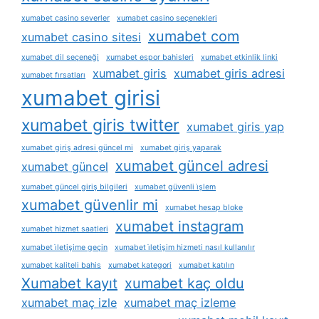
xumabet casino severler
xumabet casino seçenekleri
xumabet com
xumabet casino sitesi
xumabet dil seçeneği
xumabet espor bahisleri
xumabet etkinlik linki
xumabet giris
xumabet giris adresi
xumabet fırsatları
xumabet girisi
xumabet giris twitter
xumabet giris yap
xumabet giriş adresi güncel mi
xumabet giriş yaparak
xumabet güncel adresi
xumabet güncel
xumabet güncel giriş bilgileri
xumabet güvenli i̇şlem
xumabet güvenlir mi
xumabet hesap bloke
xumabet instagram
xumabet hizmet saatleri
xumabet i̇letişime geçin
xumabet i̇letişim hizmeti nasıl kullanılır
xumabet kaliteli bahis
xumabet kategori
xumabet katılın
Xumabet kayıt
xumabet kaç oldu
xumabet maç izle
xumabet maç izleme