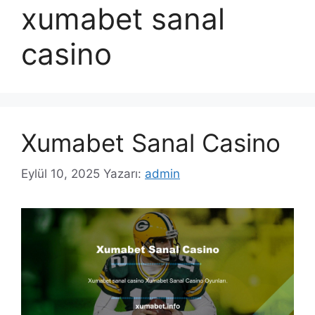
xumabet sanal
casino
Xumabet Sanal Casino
Eylül 10, 2025
Yazarı:
admin