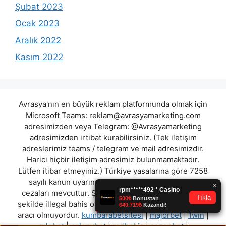
Şubat 2023
Ocak 2023
Aralık 2022
Kasım 2022
Avrasya'nın en büyük reklam platformunda olmak için
Microsoft Teams:
reklam@avrasyamarketing.com
adresimizden veya Telegram: @Avrasyamarketing
adresimizden irtibat kurabilirsiniz. (Tek iletişim
adreslerimiz teams / telegram ve mail adresimizdir.
Harici hiçbir iletişim adresimiz bulunmamaktadır.
Lütfen itibar etmeyiniz.) Türkiye yasalarına göre 7258
sayılı kanun uyarınca yasa dışı bahis oynamanın
cezaları mevcuttur. Şu an bulunduğunuz site hiç bir
şekilde illegal bahis oyunları oynatmıyor ve oynamaya
aracı olmuyordur.
kumbarabetsitesi
|
majorbet
|
1win
|