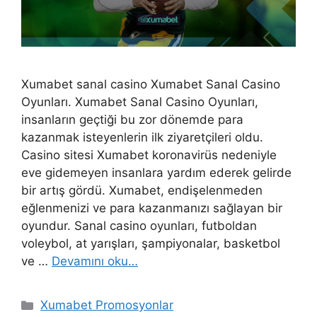
Xumabet sanal casino Xumabet Sanal Casino
Oyunları. Xumabet Sanal Casino Oyunları,
insanların geçtiği bu zor dönemde para
kazanmak isteyenlerin ilk ziyaretçileri oldu.
Casino sitesi Xumabet koronavirüs nedeniyle
eve gidemeyen insanlara yardım ederek gelirde
bir artış gördü. Xumabet, endişelenmeden
eğlenmenizi ve para kazanmanızı sağlayan bir
oyundur. Sanal casino oyunları, futboldan
voleybol, at yarışları, şampiyonalar, basketbol
ve …
Devamını oku…
Kategoriler
Xumabet Promosyonlar