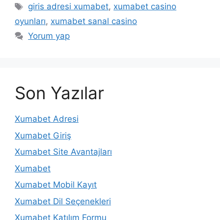
Etiketler
giris adresi xumabet
,
xumabet casino
oyunları
,
xumabet sanal casino
Yorum yap
Son Yazılar
Xumabet Adresi
Xumabet Giriş
Xumabet Site Avantajları
Xumabet
Xumabet Mobil Kayıt
Xumabet Dil Seçenekleri
Xumabet Katılım Formu