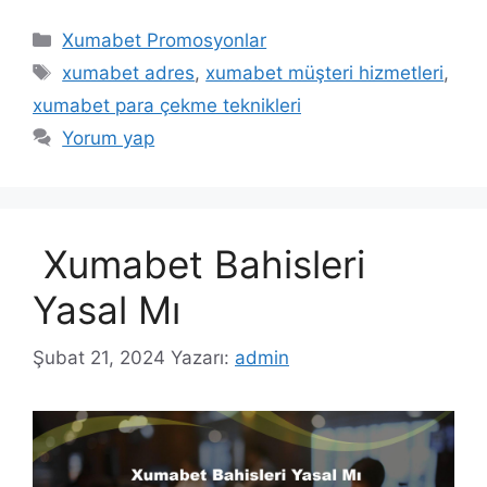
Kategoriler
Xumabet Promosyonlar
Etiketler
xumabet adres
,
xumabet müşteri hizmetleri
,
xumabet para çekme teknikleri
Yorum yap
Xumabet Bahisleri
Yasal Mı
Şubat 21, 2024
Yazarı:
admin