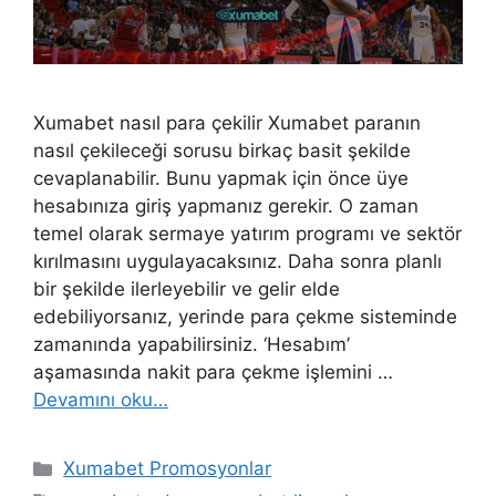
Xumabet nasıl para çekilir Xumabet paranın
nasıl çekileceği sorusu birkaç basit şekilde
cevaplanabilir. Bunu yapmak için önce üye
hesabınıza giriş yapmanız gerekir. O zaman
temel olarak sermaye yatırım programı ve sektör
kırılmasını uygulayacaksınız. Daha sonra planlı
bir şekilde ilerleyebilir ve gelir elde
edebiliyorsanız, yerinde para çekme sisteminde
zamanında yapabilirsiniz. ‘Hesabım’
aşamasında nakit para çekme işlemini …
Devamını oku…
Kategoriler
Xumabet Promosyonlar