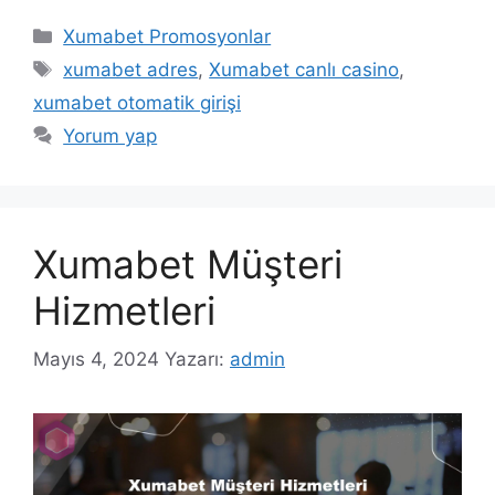
Kategoriler
Xumabet Promosyonlar
Etiketler
xumabet adres
,
Xumabet canlı casino
,
xumabet otomatik girişi
Yorum yap
Xumabet Müşteri
Hizmetleri
Mayıs 4, 2024
Yazarı:
admin