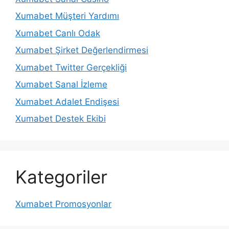
Xumabet Müşteri Yardımı
Xumabet Canlı Odak
Xumabet Şirket Değerlendirmesi
Xumabet Twitter Gerçekliği
Xumabet Sanal İzleme
Xumabet Adalet Endişesi
Xumabet Destek Ekibi
Kategoriler
Xumabet Promosyonlar