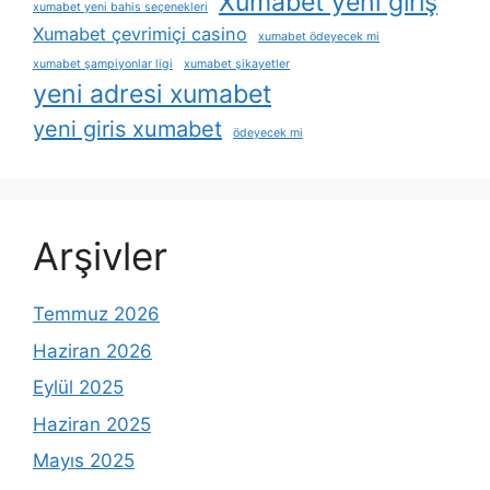
Xumabet yeni giriş
xumabet yeni bahis seçenekleri
Xumabet çevrimiçi casino
xumabet ödeyecek mi
xumabet şampiyonlar ligi
xumabet şikayetler
yeni adresi xumabet
yeni giris xumabet
ödeyecek mi
Arşivler
Temmuz 2026
Haziran 2026
Eylül 2025
Haziran 2025
Mayıs 2025