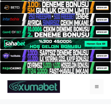
İçeriğe
atla
Menü