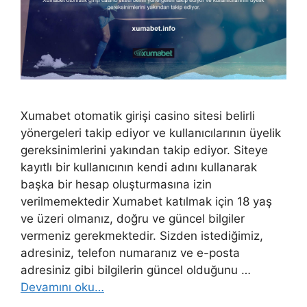
Xumabet otomatik girişi casino sitesi belirli
yönergeleri takip ediyor ve kullanıcılarının üyelik
gereksinimlerini yakından takip ediyor. Siteye
kayıtlı bir kullanıcının kendi adını kullanarak
başka bir hesap oluşturmasına izin
verilmemektedir Xumabet katılmak için 18 yaş
ve üzeri olmanız, doğru ve güncel bilgiler
vermeniz gerekmektedir. Sizden istediğimiz,
adresiniz, telefon numaranız ve e-posta
adresiniz gibi bilgilerin güncel olduğunu …
Devamını oku…