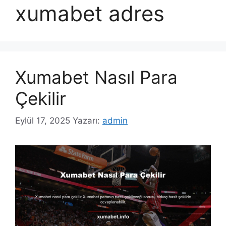
xumabet adres
Xumabet Nasıl Para
Çekilir
Eylül 17, 2025
Yazarı:
admin