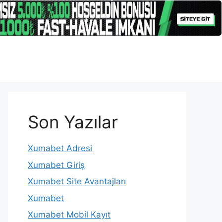
Son Yazılar
Xumabet Adresi
Xumabet Giriş
Xumabet Site Avantajları
Xumabet
Xumabet Mobil Kayıt