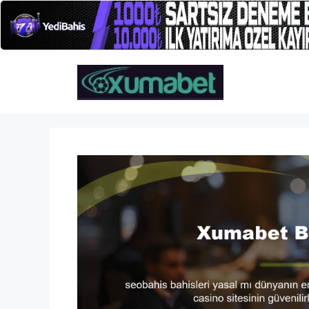
İçeriğe
atla