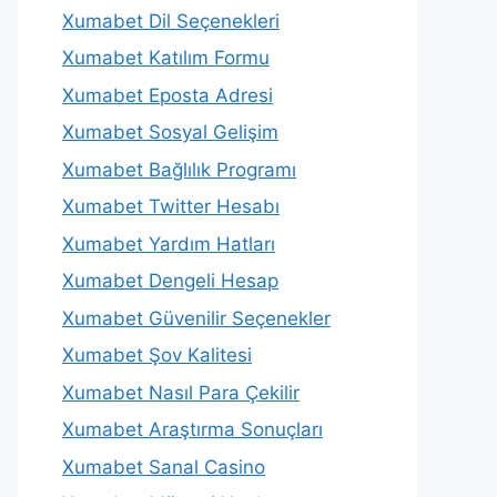
Xumabet Dil Seçenekleri
Xumabet Katılım Formu
Xumabet Eposta Adresi
Xumabet Sosyal Gelişim
Xumabet Bağlılık Programı
Xumabet Twitter Hesabı
Xumabet Yardım Hatları
Xumabet Dengeli Hesap
Xumabet Güvenilir Seçenekler
Xumabet Şov Kalitesi
Xumabet Nasıl Para Çekilir
Xumabet Araştırma Sonuçları
Xumabet Sanal Casino