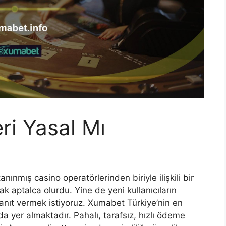
i Yasal Mı
ınmış casino operatörlerinden biriyle ilişkili bir
ak aptalca olurdu. Yine de yeni kullanıcıların
 yanıt vermek istiyoruz. Xumabet Türkiye’nin en
nda yer almaktadır. Pahalı, tarafsız, hızlı ödeme