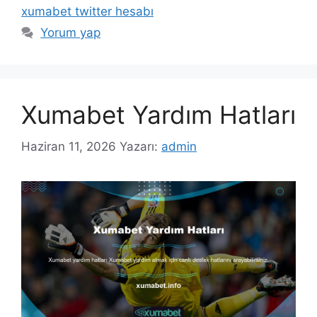
xumabet twitter hesabı
Yorum yap
Xumabet Yardım Hatları
Haziran 11, 2026
Yazarı:
admin