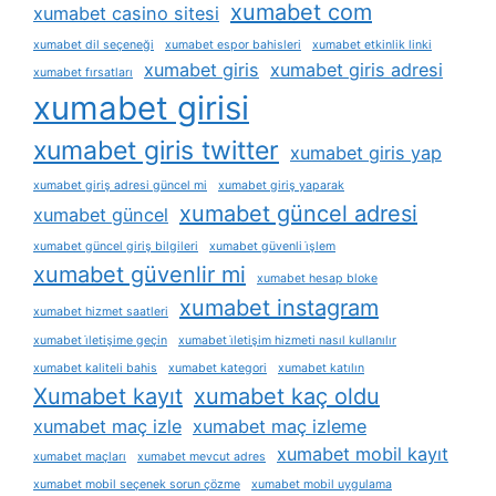
xumabet com
xumabet casino sitesi
xumabet dil seçeneği
xumabet espor bahisleri
xumabet etkinlik linki
xumabet giris
xumabet giris adresi
xumabet fırsatları
xumabet girisi
xumabet giris twitter
xumabet giris yap
xumabet giriş adresi güncel mi
xumabet giriş yaparak
xumabet güncel adresi
xumabet güncel
xumabet güncel giriş bilgileri
xumabet güvenli i̇şlem
xumabet güvenlir mi
xumabet hesap bloke
xumabet instagram
xumabet hizmet saatleri
xumabet i̇letişime geçin
xumabet i̇letişim hizmeti nasıl kullanılır
xumabet kaliteli bahis
xumabet kategori
xumabet katılın
Xumabet kayıt
xumabet kaç oldu
xumabet maç izle
xumabet maç izleme
xumabet mobil kayıt
xumabet maçları
xumabet mevcut adres
xumabet mobil seçenek sorun çözme
xumabet mobil uygulama