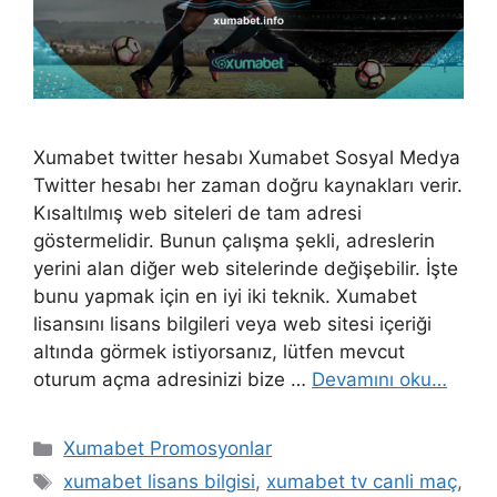
Xumabet twitter hesabı Xumabet Sosyal Medya
Twitter hesabı her zaman doğru kaynakları verir.
Kısaltılmış web siteleri de tam adresi
göstermelidir. Bunun çalışma şekli, adreslerin
yerini alan diğer web sitelerinde değişebilir. İşte
bunu yapmak için en iyi iki teknik. Xumabet
lisansını lisans bilgileri veya web sitesi içeriği
altında görmek istiyorsanız, lütfen mevcut
oturum açma adresinizi bize …
Devamını oku…
Kategoriler
Xumabet Promosyonlar
Etiketler
xumabet lisans bilgisi
,
xumabet tv canli maç
,