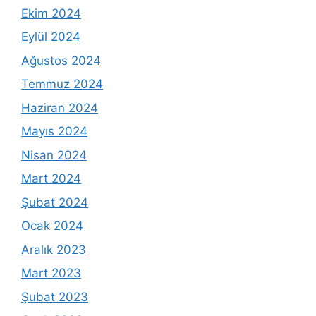
Ekim 2024
Eylül 2024
Ağustos 2024
Temmuz 2024
Haziran 2024
Mayıs 2024
Nisan 2024
Mart 2024
Şubat 2024
Ocak 2024
Aralık 2023
Mart 2023
Şubat 2023