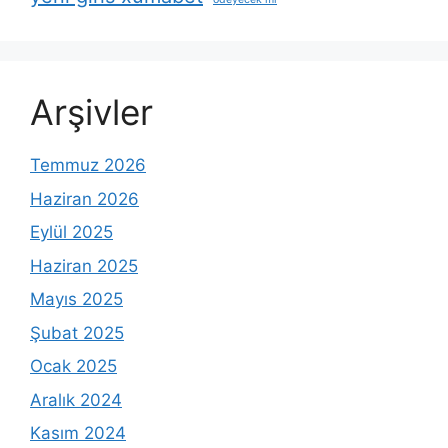
Arşivler
Temmuz 2026
Haziran 2026
Eylül 2025
Haziran 2025
Mayıs 2025
Şubat 2025
Ocak 2025
Aralık 2024
Kasım 2024