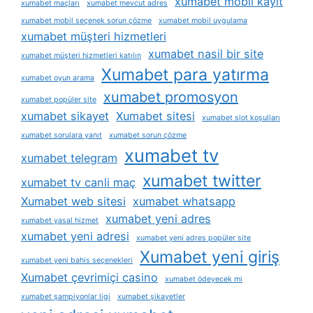
xumabet mobil kayıt
xumabet maçları
xumabet mevcut adres
xumabet mobil seçenek sorun çözme
xumabet mobil uygulama
xumabet müşteri hizmetleri
xumabet nasil bir site
xumabet müşteri hizmetleri katılın
Xumabet para yatırma
xumabet oyun arama
xumabet promosyon
xumabet popüler site
xumabet sikayet
Xumabet sitesi
xumabet slot koşulları
xumabet sorulara yanıt
xumabet sorun çözme
xumabet tv
xumabet telegram
xumabet twitter
xumabet tv canli maç
Xumabet web sitesi
xumabet whatsapp
xumabet yeni adres
xumabet yasal hizmet
xumabet yeni adresi
xumabet yeni adres popüler site
Xumabet yeni giriş
xumabet yeni bahis seçenekleri
Xumabet çevrimiçi casino
xumabet ödeyecek mi
xumabet şampiyonlar ligi
xumabet şikayetler