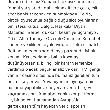
devam edersiniz.Xumabet rakipsiz oranlarla
formül yarışları da dahil olmak üzere çok çeşitli
spor bahis seçenekleri sunmaktadır. Solda,
birçok oyuncunun bağlı olduğu slot oyunlarının
bir listesi, Kutsal Dalgıç. Harikalar Diyarı
Macerası. Berber dükkanı kesintiye uğramıyor.
Odin. Altın Tanrıça. Gizemli Ormanlar. Xumabet
sadece yeniliklere ayak uyduran, tekne -match
Betting kategorisinde dünya pazarında iyi bir
konum. Kış sporlarına bahis koymayı
düşünüyorsanız, bilinçli bir karar vermenize
yardımcı olacak birçok analiz ve canlı TV içeriği
var. Bir casino sitesinde bulmanız gereken tüm
önemli şeyler var. Yuva oyunları oynayan bir
patlama yapabilir ve heyecan verici bir şey
kaçıramazsınız. Xumabet canlı skor platformu
ile, bir servet harcamadan Avrupa’da
gerçekleşen tüm heyecan verici sporları