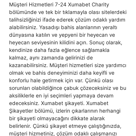
Müşteri Hizmetleri 7-24 Xumabet Charity
bölümünde ve tek bir tıklamayla olası sitelerdeki
talihsizliğinizi ifade ederek çözüm odaklı yardım
alabilirsiniz. Yasadışı bahis alanlarının yeraltı
dünyasına katılın ve yepyeni bir heyecan ve
heyecan seviyesinin kilidini açın. Sonuç olarak,
kendinize daha fazla eğlence sağlamakla
kalmaz, aynı zamanda gelirinizi de
kazanabilirsiniz. Müşteri hizmetleri size yardımcı
olmak ve bahis deneyiminizi daha keyifli ve
konforlu hale getirmek için var. Çünkü olası
sorunları olabildiğince çabuk çözeceksiniz ve bu
aksiliklerle en iyi seçimleri yapmaya devam
edeceksiniz. Xumabet şikayeti. Xumabet
Şikayetler bölümü, izlerin çıkarlarının herhangi
bir şikayeti olmayacağını dikkate alarak
belirlenir. Çünkü şikayet etmeye çalıştığınızda,
müşteri hizmetiniz, çözüm odaklı çalışmanızı