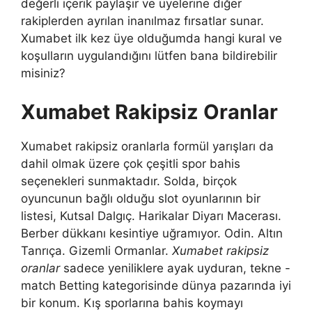
değerli içerik paylaşır ve üyelerine diğer
rakiplerden ayrılan inanılmaz fırsatlar sunar.
Xumabet ilk kez üye olduğumda hangi kural ve
koşulların uygulandığını lütfen bana bildirebilir
misiniz?
Xumabet Rakipsiz Oranlar
Xumabet rakipsiz oranlarla formül yarışları da
dahil olmak üzere çok çeşitli spor bahis
seçenekleri sunmaktadır. Solda, birçok
oyuncunun bağlı olduğu slot oyunlarının bir
listesi, Kutsal Dalgıç. Harikalar Diyarı Macerası.
Berber dükkanı kesintiye uğramıyor. Odin. Altın
Tanrıça. Gizemli Ormanlar.
Xumabet rakipsiz
oranlar
sadece yeniliklere ayak uyduran, tekne -
match Betting kategorisinde dünya pazarında iyi
bir konum. Kış sporlarına bahis koymayı