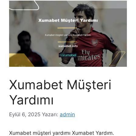
Xumabet Müşteri
Yardımı
Eylül 6, 2025
Yazarı:
admin
Xumabet müşteri yardımı Xumabet Yardım.