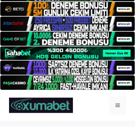
İçeriğe
atla
Menü