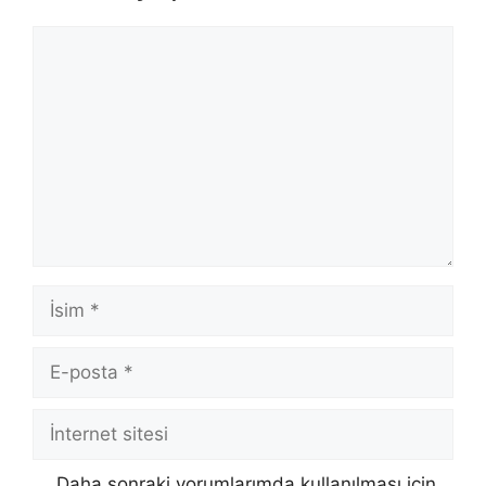
Yorum
İsim
E-
posta
İnternet
sitesi
Daha sonraki yorumlarımda kullanılması için