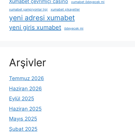
Xumabet çevrimiçi casino
xumabet ödeyecek mi
xumabet şampiyonlar ligi
xumabet şikayetler
yeni adresi xumabet
yeni giris xumabet
ödeyecek mi
Arşivler
Temmuz 2026
Haziran 2026
Eylül 2025
Haziran 2025
Mayıs 2025
Şubat 2025