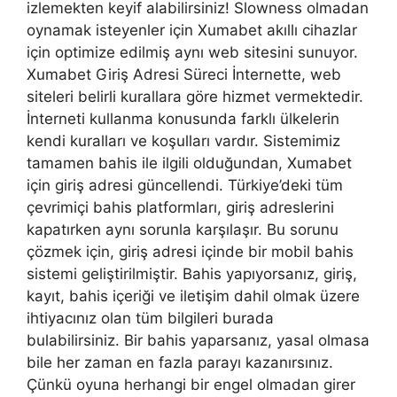
izlemekten keyif alabilirsiniz! Slowness olmadan
oynamak isteyenler için Xumabet akıllı cihazlar
için optimize edilmiş aynı web sitesini sunuyor.
Xumabet Giriş Adresi Süreci İnternette, web
siteleri belirli kurallara göre hizmet vermektedir.
İnterneti kullanma konusunda farklı ülkelerin
kendi kuralları ve koşulları vardır. Sistemimiz
tamamen bahis ile ilgili olduğundan, Xumabet
için giriş adresi güncellendi. Türkiye’deki tüm
çevrimiçi bahis platformları, giriş adreslerini
kapatırken aynı sorunla karşılaşır. Bu sorunu
çözmek için, giriş adresi içinde bir mobil bahis
sistemi geliştirilmiştir. Bahis yapıyorsanız, giriş,
kayıt, bahis içeriği ve iletişim dahil olmak üzere
ihtiyacınız olan tüm bilgileri burada
bulabilirsiniz. Bir bahis yaparsanız, yasal olmasa
bile her zaman en fazla parayı kazanırsınız.
Çünkü oyuna herhangi bir engel olmadan girer