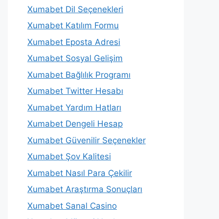
Xumabet Dil Seçenekleri
Xumabet Katılım Formu
Xumabet Eposta Adresi
Xumabet Sosyal Gelişim
Xumabet Bağlılık Programı
Xumabet Twitter Hesabı
Xumabet Yardım Hatları
Xumabet Dengeli Hesap
Xumabet Güvenilir Seçenekler
Xumabet Şov Kalitesi
Xumabet Nasıl Para Çekilir
Xumabet Araştırma Sonuçları
Xumabet Sanal Casino