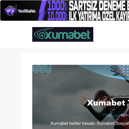
İçeriğe
atla