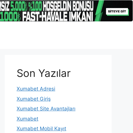
Son Yazılar
Xumabet Adresi
Xumabet Giriş
Xumabet Site Avantajları
Xumabet
Xumabet Mobil Kayıt