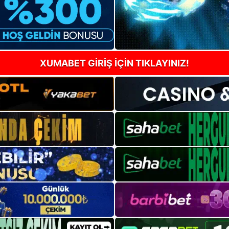
XUMABET GİRİŞ İÇİN TIKLAYINIZ!