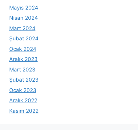
Mayıs 2024
Nisan 2024
Mart 2024
Şubat 2024
Ocak 2024
Aralık 2023
Mart 2023
Şubat 2023
Ocak 2023
Aralık 2022
Kasım 2022