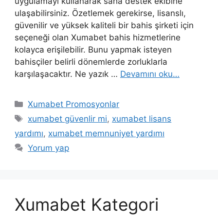
uygulamayı kullanarak saha destek ekibine
ulaşabilirsiniz. Özetlemek gerekirse, lisanslı,
güvenilir ve yüksek kaliteli bir bahis şirketi için
seçeneği olan Xumabet bahis hizmetlerine
kolayca erişilebilir. Bunu yapmak isteyen
bahisçiler belirli dönemlerde zorluklarla
karşılaşacaktır. Ne yazık …
Devamını oku…
Kategoriler
Xumabet Promosyonlar
Etiketler
xumabet güvenlir mi
,
xumabet lisans
yardımı
,
xumabet memnuniyet yardımı
Yorum yap
Xumabet Kategori