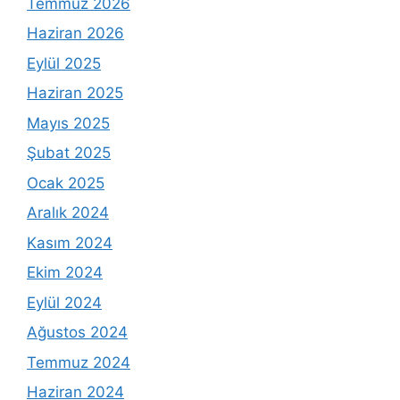
Temmuz 2026
Haziran 2026
Eylül 2025
Haziran 2025
Mayıs 2025
Şubat 2025
Ocak 2025
Aralık 2024
Kasım 2024
Ekim 2024
Eylül 2024
Ağustos 2024
Temmuz 2024
Haziran 2024