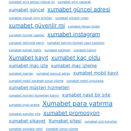
xumabet giriş adresi güncel mi
xumabet giriş yaparak
xumabet güncel adresi
xumabet güncel
xumabet güncel giriş bilgileri
xumabet güvenli i̇şlem
xumabet güvenlir mi
xumabet hesap bloke
xumabet instagram
xumabet hizmet saatleri
xumabet i̇letişime geçin
xumabet i̇letişim hizmeti nasıl kullanılır
xumabet kaliteli bahis
xumabet kategori
xumabet katılın
Xumabet kayıt
xumabet kaç oldu
xumabet maç izle
xumabet maç izleme
xumabet mobil kayıt
xumabet maçları
xumabet mevcut adres
xumabet mobil seçenek sorun çözme
xumabet mobil uygulama
xumabet müşteri hizmetleri
xumabet nasil bir site
xumabet müşteri hizmetleri katılın
Xumabet para yatırma
xumabet oyun arama
xumabet promosyon
xumabet popüler site
xumabet sikayet
Xumabet sitesi
xumabet slot koşulları
xumabet sorulara yanıt
xumabet sorun çözme