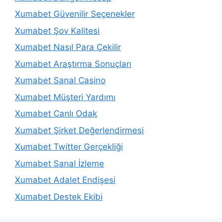
Xumabet Güvenilir Seçenekler
Xumabet Şov Kalitesi
Xumabet Nasıl Para Çekilir
Xumabet Araştırma Sonuçları
Xumabet Sanal Casino
Xumabet Müşteri Yardımı
Xumabet Canlı Odak
Xumabet Şirket Değerlendirmesi
Xumabet Twitter Gerçekliği
Xumabet Sanal İzleme
Xumabet Adalet Endişesi
Xumabet Destek Ekibi