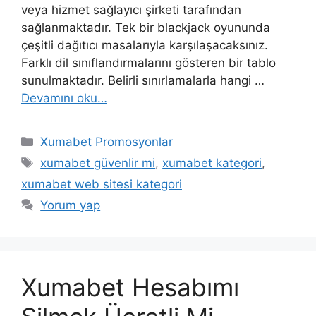
veya hizmet sağlayıcı şirketi tarafından
sağlanmaktadır. Tek bir blackjack oyununda
çeşitli dağıtıcı masalarıyla karşılaşacaksınız.
Farklı dil sınıflandırmalarını gösteren bir tablo
sunulmaktadır. Belirli sınırlamalarla hangi …
Devamını oku…
Kategoriler
Xumabet Promosyonlar
Etiketler
xumabet güvenlir mi
,
xumabet kategori
,
xumabet web sitesi kategori
Yorum yap
Xumabet Hesabımı