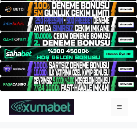
İçeriğe
atla
Menü