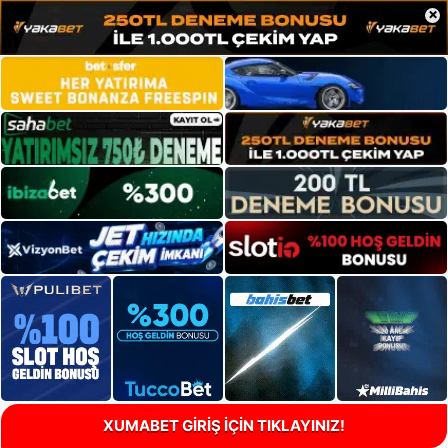
×
XUMABET GİRİŞ İÇİN TIKLAYINIZ!