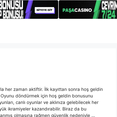
la her zaman aktiftir. İlk kayıttan sonra hoş geldin
r. Oyunu döndürmek için hoş geldin bonusunu
yunları, canlı oyunlar ve aklınıza gelebilecek her
ük ikramiyeler kazandırabilir. Biraz da bu
anmış olmasına rağmen güvenlik nedeniyle …