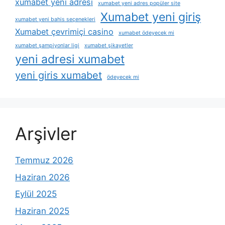
xumabet yeni adresi
xumabet yeni adres popüler site
Xumabet yeni giriş
xumabet yeni bahis seçenekleri
Xumabet çevrimiçi casino
xumabet ödeyecek mi
xumabet şampiyonlar ligi
xumabet şikayetler
yeni adresi xumabet
yeni giris xumabet
ödeyecek mi
Arşivler
Temmuz 2026
Haziran 2026
Eylül 2025
Haziran 2025