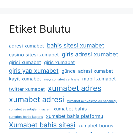
Etiket Bulutu
bahis sitesi xumabet
adresi xumabet
giris adresi xumabet
casino sitesi xumabet
girisi xumabet
giris xumabet
giris yap xumabet
güncel adresi xumabet
kayit xumabet
mobil xumabet
maçı xumabet canlı i̇zle
xumabet adres
twitter xumabet
xumabet adresi
xumabet aktivasyon dil seçeneği
xumabet bahis
xumabet avantajları maçları
xumabet bahis platformu
xumabet bahis kuponu
Xumabet bahis sitesi
xumabet bonus