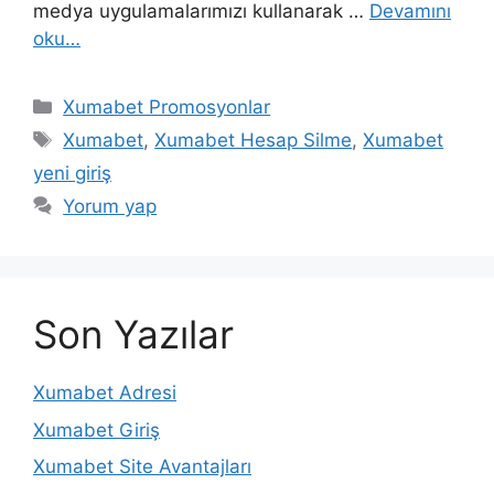
medya uygulamalarımızı kullanarak …
Devamını
oku…
Kategoriler
Xumabet Promosyonlar
Etiketler
Xumabet
,
Xumabet Hesap Silme
,
Xumabet
yeni giriş
Yorum yap
Son Yazılar
Xumabet Adresi
Xumabet Giriş
Xumabet Site Avantajları