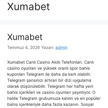
Xumabet
Xumabet
Temmuz 4, 2026
Yazarı:
admin
Xumabet Canlı Casino Akıllı Telefonları. Canlı
casino oyunları ve yüksek oranlı spor bahis
kuponları Telegram ile daha da karlı olabilir.
Telegram şansınızı artıran bir dizi uygulama
olarak düşünülebilir. Telegram her hafta yeni
bahis içerikleri ve casino oyunları yayınlıyor. O
halde Telegram grubumuza katılın ve en popüler
bahis içerikleriyle daha fazla kazanın. Sosyal