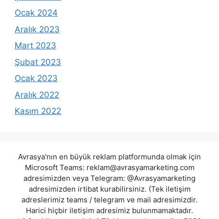
Ocak 2024
Aralık 2023
Mart 2023
Şubat 2023
Ocak 2023
Aralık 2022
Kasım 2022
Avrasya'nın en büyük reklam platformunda olmak için
Microsoft Teams:
reklam@avrasyamarketing.com
adresimizden veya Telegram: @Avrasyamarketing
adresimizden irtibat kurabilirsiniz. (Tek iletişim
adreslerimiz teams / telegram ve mail adresimizdir.
Harici hiçbir iletişim adresimiz bulunmamaktadır.