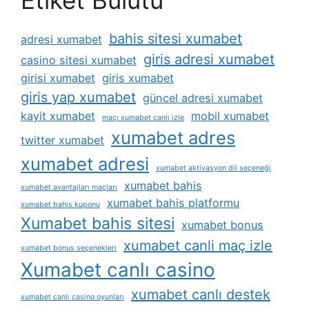
Etiket Bulutu
bahis sitesi xumabet
adresi xumabet
giris adresi xumabet
casino sitesi xumabet
girisi xumabet
giris xumabet
giris yap xumabet
güncel adresi xumabet
kayit xumabet
mobil xumabet
maçı xumabet canlı i̇zle
xumabet adres
twitter xumabet
xumabet adresi
xumabet aktivasyon dil seçeneği
xumabet bahis
xumabet avantajları maçları
xumabet bahis platformu
xumabet bahis kuponu
Xumabet bahis sitesi
xumabet bonus
xumabet canli maç izle
xumabet bonus seçenekleri
Xumabet canlı casino
xumabet canlı destek
xumabet canlı casino oyunları