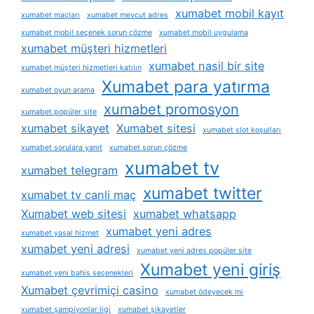
xumabet mobil kayıt
xumabet maçları
xumabet mevcut adres
xumabet mobil seçenek sorun çözme
xumabet mobil uygulama
xumabet müşteri hizmetleri
xumabet nasil bir site
xumabet müşteri hizmetleri katılın
Xumabet para yatırma
xumabet oyun arama
xumabet promosyon
xumabet popüler site
xumabet sikayet
Xumabet sitesi
xumabet slot koşulları
xumabet sorulara yanıt
xumabet sorun çözme
xumabet tv
xumabet telegram
xumabet twitter
xumabet tv canli maç
Xumabet web sitesi
xumabet whatsapp
xumabet yeni adres
xumabet yasal hizmet
xumabet yeni adresi
xumabet yeni adres popüler site
Xumabet yeni giriş
xumabet yeni bahis seçenekleri
Xumabet çevrimiçi casino
xumabet ödeyecek mi
xumabet şampiyonlar ligi
xumabet şikayetler