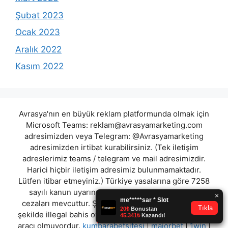
Şubat 2023
Ocak 2023
Aralık 2022
Kasım 2022
Avrasya'nın en büyük reklam platformunda olmak için
Microsoft Teams:
reklam@avrasyamarketing.com
adresimizden veya Telegram: @Avrasyamarketing
adresimizden irtibat kurabilirsiniz. (Tek iletişim
adreslerimiz teams / telegram ve mail adresimizdir.
Harici hiçbir iletişim adresimiz bulunmamaktadır.
Lütfen itibar etmeyiniz.) Türkiye yasalarına göre 7258
sayılı kanun uyarınca yasa dışı bahis oynamanın
cezaları mevcuttur. Şu an bulunduğunuz site hiç bir
şekilde illegal bahis oyunları oynatmıyor ve oynamaya
aracı olmuyordur.
kumbarabetsitesi
|
majorbet
|
1win
|