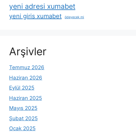
yeni adresi xumabet
yeni giris xumabet
ödeyecek mi
Arşivler
Temmuz 2026
Haziran 2026
Eylül 2025
Haziran 2025
Mayıs 2025
Şubat 2025
Ocak 2025