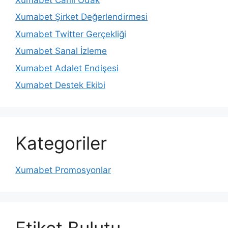
Xumabet Şirket Değerlendirmesi
Xumabet Twitter Gerçekliği
Xumabet Sanal İzleme
Xumabet Adalet Endişesi
Xumabet Destek Ekibi
Kategoriler
Xumabet Promosyonlar