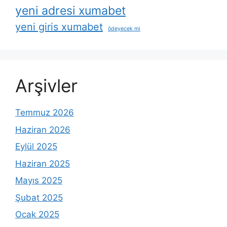
yeni adresi xumabet
yeni giris xumabet
ödeyecek mi
Arşivler
Temmuz 2026
Haziran 2026
Eylül 2025
Haziran 2025
Mayıs 2025
Şubat 2025
Ocak 2025