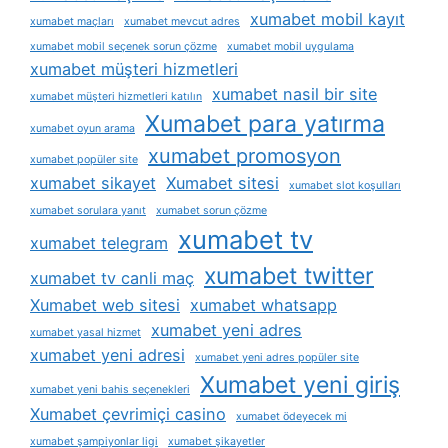
xumabet mobil kayıt
xumabet maçları
xumabet mevcut adres
xumabet mobil seçenek sorun çözme
xumabet mobil uygulama
xumabet müşteri hizmetleri
xumabet nasil bir site
xumabet müşteri hizmetleri katılın
Xumabet para yatırma
xumabet oyun arama
xumabet promosyon
xumabet popüler site
xumabet sikayet
Xumabet sitesi
xumabet slot koşulları
xumabet sorulara yanıt
xumabet sorun çözme
xumabet tv
xumabet telegram
xumabet twitter
xumabet tv canli maç
Xumabet web sitesi
xumabet whatsapp
xumabet yeni adres
xumabet yasal hizmet
xumabet yeni adresi
xumabet yeni adres popüler site
Xumabet yeni giriş
xumabet yeni bahis seçenekleri
Xumabet çevrimiçi casino
xumabet ödeyecek mi
xumabet şampiyonlar ligi
xumabet şikayetler