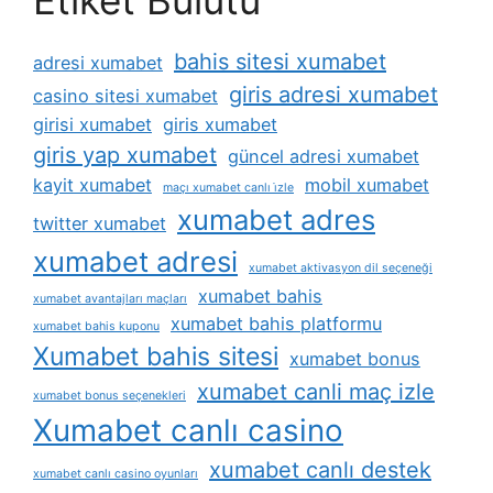
Etiket Bulutu
bahis sitesi xumabet
adresi xumabet
giris adresi xumabet
casino sitesi xumabet
girisi xumabet
giris xumabet
giris yap xumabet
güncel adresi xumabet
kayit xumabet
mobil xumabet
maçı xumabet canlı i̇zle
xumabet adres
twitter xumabet
xumabet adresi
xumabet aktivasyon dil seçeneği
xumabet bahis
xumabet avantajları maçları
xumabet bahis platformu
xumabet bahis kuponu
Xumabet bahis sitesi
xumabet bonus
xumabet canli maç izle
xumabet bonus seçenekleri
Xumabet canlı casino
xumabet canlı destek
xumabet canlı casino oyunları