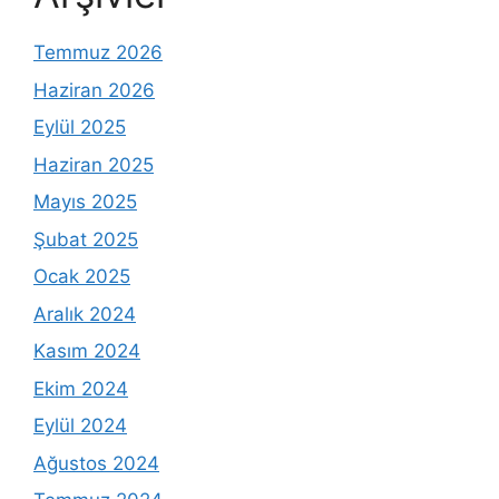
Temmuz 2026
Haziran 2026
Eylül 2025
Haziran 2025
Mayıs 2025
Şubat 2025
Ocak 2025
Aralık 2024
Kasım 2024
Ekim 2024
Eylül 2024
Ağustos 2024