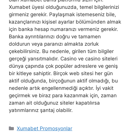
Xumabet üyesi olduğunuzda, temel bilgilerinizi
girmeniz gerekir. Paylaşmak istemeseniz bile,
kazançlarınızı kişisel ayarlar bölümünden almak
için banka hesap numaranızı vermeniz gerekir.
Banka ayrıntılarınızı doğru ve tamamen
doldurun veya paranızı almakta zorluk
çekebilirsiniz. Bu nedenle, girilen tüm bilgiler
gerçeği yansıtmalıdır. Casino ve casino siteleri
dünya çapında çok popüler adreslere ve geniş
bir kitleye sahiptir. Birçok web sitesi her gün
aktif olduğunda, birçoğunun aktif olmadığı, bu
nedenle artık engellenmediği açıktır. İyi vakit
geçirmek ve biraz para kazanmak için, zaman
zaman ait olduğunuz siteler kapatılırsa
yatırımlarınız şantaj olabilir.
Kategoriler
Xumabet Promosyonlar