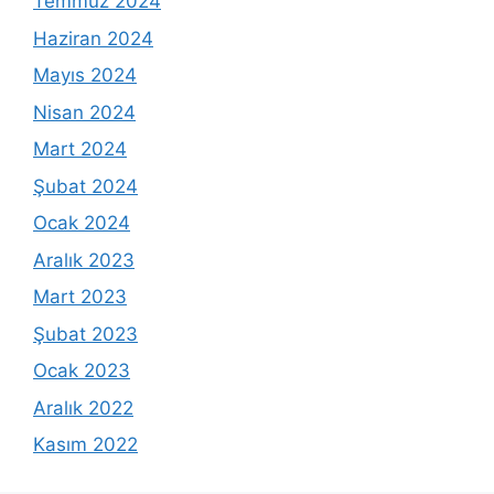
Temmuz 2024
Haziran 2024
Mayıs 2024
Nisan 2024
Mart 2024
Şubat 2024
Ocak 2024
Aralık 2023
Mart 2023
Şubat 2023
Ocak 2023
Aralık 2022
Kasım 2022