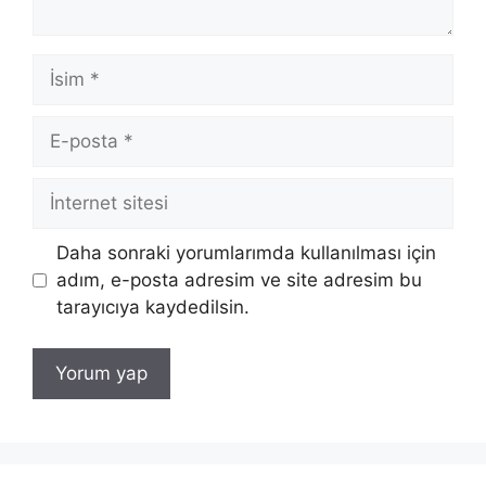
İsim
E-
posta
İnternet
sitesi
Daha sonraki yorumlarımda kullanılması için
adım, e-posta adresim ve site adresim bu
tarayıcıya kaydedilsin.