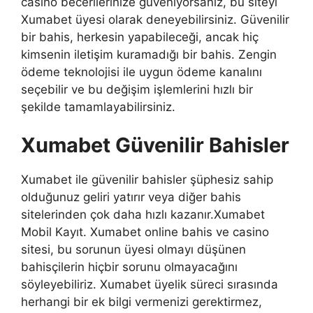
casino becerilerinize güveniyorsanız, bu siteyi
Xumabet üyesi olarak deneyebilirsiniz. Güvenilir
bir bahis, herkesin yapabileceği, ancak hiç
kimsenin iletişim kuramadığı bir bahis. Zengin
ödeme teknolojisi ile uygun ödeme kanalını
seçebilir ve bu değişim işlemlerini hızlı bir
şekilde tamamlayabilirsiniz.
Xumabet Güvenilir Bahisler
Xumabet ile güvenilir bahisler şüphesiz sahip
olduğunuz geliri yatırır veya diğer bahis
sitelerinden çok daha hızlı kazanır.Xumabet
Mobil Kayıt. Xumabet online bahis ve casino
sitesi, bu sorunun üyesi olmayı düşünen
bahisçilerin hiçbir sorunu olmayacağını
söyleyebiliriz. Xumabet üyelik süreci sırasında
herhangi bir ek bilgi vermenizi gerektirmez,