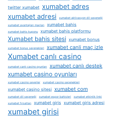
xumabet adres
twitter xumabet
xumabet adresi
xumabet aktivasyon dil seçeneği
xumabet bahis
xumabet avantajları maçları
xumabet bahis platformu
xumabet bahis kuponu
Xumabet bahis sitesi
xumabet bonus
xumabet canli maç izle
xumabet bonus seçenekleri
Xumabet canlı casino
xumabet canlı destek
xumabet canlı casino oyunları
xumabet casino oyunları
xumabet casino severler
xumabet casino seçenekleri
xumabet com
xumabet casino sitesi
xumabet dil seçeneği
xumabet espor bahisleri
xumabet etkinlik linki
xumabet giris
xumabet giris adresi
xumabet fırsatları
xumabet girisi