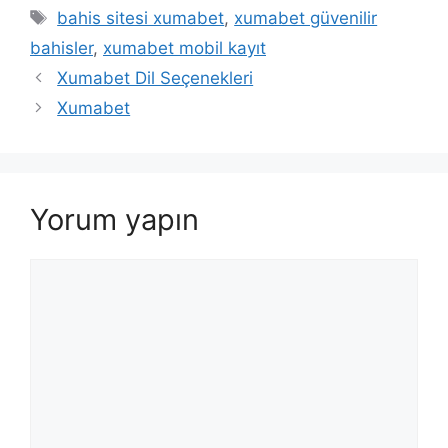
Etiketler
bahis sitesi xumabet
,
xumabet güvenilir
bahisler
,
xumabet mobil kayıt
Xumabet Dil Seçenekleri
Xumabet
Yorum yapın
Yorum