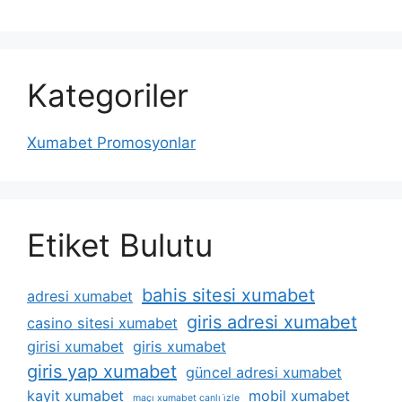
Kategoriler
Xumabet Promosyonlar
Etiket Bulutu
bahis sitesi xumabet
adresi xumabet
giris adresi xumabet
casino sitesi xumabet
girisi xumabet
giris xumabet
giris yap xumabet
güncel adresi xumabet
kayit xumabet
mobil xumabet
maçı xumabet canlı i̇zle