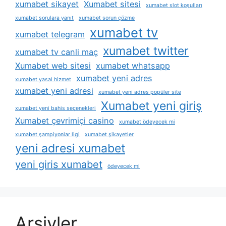
xumabet sikayet
Xumabet sitesi
xumabet slot koşulları
xumabet sorulara yanıt
xumabet sorun çözme
xumabet tv
xumabet telegram
xumabet twitter
xumabet tv canli maç
Xumabet web sitesi
xumabet whatsapp
xumabet yeni adres
xumabet yasal hizmet
xumabet yeni adresi
xumabet yeni adres popüler site
Xumabet yeni giriş
xumabet yeni bahis seçenekleri
Xumabet çevrimiçi casino
xumabet ödeyecek mi
xumabet şampiyonlar ligi
xumabet şikayetler
yeni adresi xumabet
yeni giris xumabet
ödeyecek mi
Arşivler