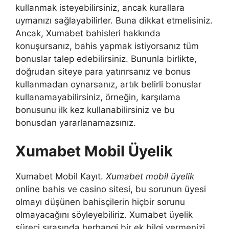
kullanmak isteyebilirsiniz, ancak kurallara
uymanızı sağlayabilirler. Buna dikkat etmelisiniz.
Ancak, Xumabet bahisleri hakkında
konuşursanız, bahis yapmak istiyorsanız tüm
bonuslar talep edebilirsiniz. Bununla birlikte,
doğrudan siteye para yatırırsanız ve bonus
kullanmadan oynarsanız, artık belirli bonuslar
kullanamayabilirsiniz, örneğin, karşılama
bonusunu ilk kez kullanabilirsiniz ve bu
bonusdan yararlanamazsınız.
Xumabet Mobil Üyelik
Xumabet Mobil Kayıt.
Xumabet mobil üyelik
online bahis ve casino sitesi, bu sorunun üyesi
olmayı düşünen bahisçilerin hiçbir sorunu
olmayacağını söyleyebiliriz. Xumabet üyelik
süreci sırasında herhangi bir ek bilgi vermenizi