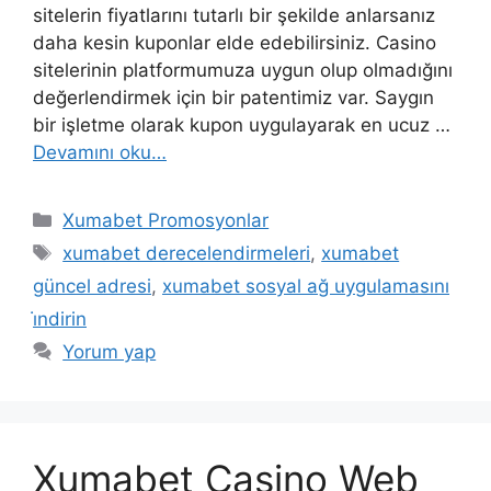
sitelerin fiyatlarını tutarlı bir şekilde anlarsanız
daha kesin kuponlar elde edebilirsiniz. Casino
sitelerinin platformumuza uygun olup olmadığını
değerlendirmek için bir patentimiz var. Saygın
bir işletme olarak kupon uygulayarak en ucuz …
Devamını oku…
Kategoriler
Xumabet Promosyonlar
Etiketler
xumabet derecelendirmeleri
,
xumabet
güncel adresi
,
xumabet sosyal ağ uygulamasını
i̇ndirin
Yorum yap
Xumabet Casino Web