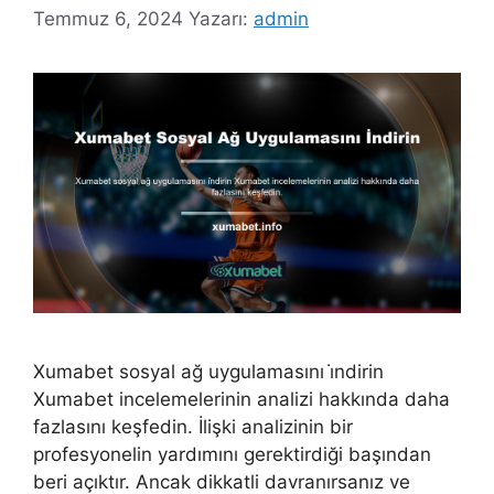
Temmuz 6, 2024
Yazarı:
admin
Xumabet sosyal ağ uygulamasını i̇ndirin
Xumabet incelemelerinin analizi hakkında daha
fazlasını keşfedin. İlişki analizinin bir
profesyonelin yardımını gerektirdiği başından
beri açıktır. Ancak dikkatli davranırsanız ve