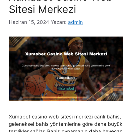
Sitesi Merkezi
Haziran 15, 2024
Yazarı:
admin
Xumabet casino web sitesi merkezi canlı bahis,
geleneksel bahis yöntemlerine göre daha büyük
teşvikler sağlar. Bahis oynamanın daha heyecan