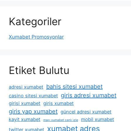
Kategoriler
Xumabet Promosyonlar
Etiket Bulutu
bahis sitesi xumabet
adresi xumabet
giris adresi xumabet
casino sitesi xumabet
girisi xumabet
giris xumabet
giris yap xumabet
güncel adresi xumabet
kayit xumabet
mobil xumabet
maçı xumabet canlı i̇zle
xumabet adres
twitter xumabet