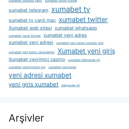
xumabet sorulara yanıt
xumabet sorun çözme
xumabet tv
xumabet telegram
xumabet twitter
xumabet tv canli maç
Xumabet web sitesi
xumabet whatsapp
xumabet yeni adres
xumabet yasal hizmet
xumabet yeni adresi
xumabet yeni adres popüler site
Xumabet yeni giriş
xumabet yeni bahis seçenekleri
Xumabet çevrimiçi casino
xumabet ödeyecek mi
xumabet şampiyonlar ligi
xumabet şikayetler
yeni adresi xumabet
yeni giris xumabet
ödeyecek mi
Arşivler