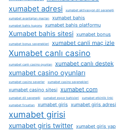
xumabet adresi
xumabet aktivasyon dil seçeneği
xumabet bahis
xumabet avantajları maçları
xumabet bahis platformu
xumabet bahis kuponu
Xumabet bahis sitesi
xumabet bonus
xumabet canli maç izle
xumabet bonus seçenekleri
Xumabet canlı casino
xumabet canlı destek
xumabet canlı casino oyunları
xumabet casino oyunları
xumabet casino severler
xumabet casino seçenekleri
xumabet com
xumabet casino sitesi
xumabet dil seçeneği
xumabet espor bahisleri
xumabet etkinlik linki
xumabet giris
xumabet giris adresi
xumabet fırsatları
xumabet girisi
xumabet giris twitter
xumabet giris yap