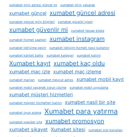
xumabet giriş adresi güncel mi
xumabet giriş yaparak
xumabet güncel adresi
xumabet güncel
xumabet güncel giriş bilgileri
xumabet güvenli i̇şlem
xumabet güvenlir mi
xumabet hesap bloke
xumabet instagram
xumabet hizmet saatleri
xumabet i̇letişime geçin
xumabet i̇letişim hizmeti nasıl kullanılır
xumabet kaliteli bahis
xumabet kategori
xumabet katılın
Xumabet kayıt
xumabet kaç oldu
xumabet maç izle
xumabet maç izleme
xumabet mobil kayıt
xumabet maçları
xumabet mevcut adres
xumabet mobil seçenek sorun çözme
xumabet mobil uygulama
xumabet müşteri hizmetleri
xumabet nasil bir site
xumabet müşteri hizmetleri katılın
Xumabet para yatırma
xumabet oyun arama
xumabet promosyon
xumabet popüler site
xumabet sikayet
Xumabet sitesi
xumabet slot koşulları