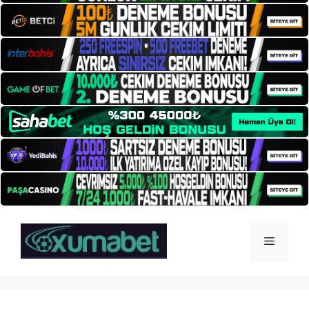
İçeriğe
atla
Menü