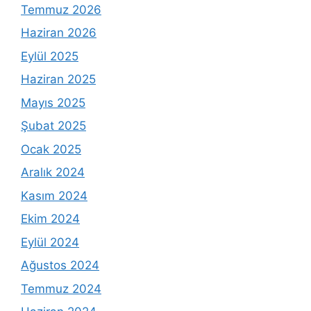
Temmuz 2026
Haziran 2026
Eylül 2025
Haziran 2025
Mayıs 2025
Şubat 2025
Ocak 2025
Aralık 2024
Kasım 2024
Ekim 2024
Eylül 2024
Ağustos 2024
Temmuz 2024