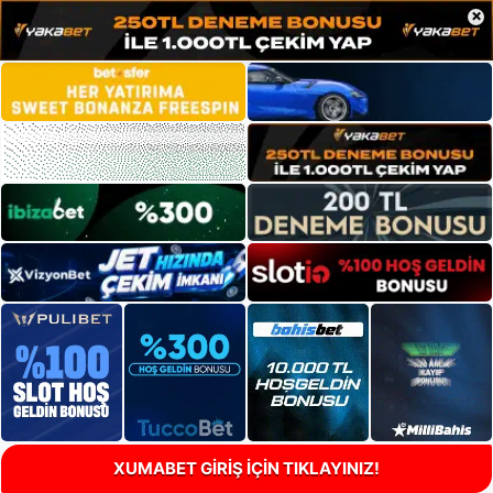
×
XUMABET GİRİŞ İÇİN TIKLAYINIZ!