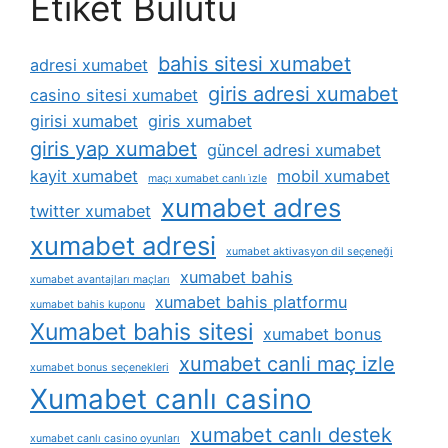
Etiket Bulutu
bahis sitesi xumabet
adresi xumabet
giris adresi xumabet
casino sitesi xumabet
girisi xumabet
giris xumabet
giris yap xumabet
güncel adresi xumabet
kayit xumabet
mobil xumabet
maçı xumabet canlı i̇zle
xumabet adres
twitter xumabet
xumabet adresi
xumabet aktivasyon dil seçeneği
xumabet bahis
xumabet avantajları maçları
xumabet bahis platformu
xumabet bahis kuponu
Xumabet bahis sitesi
xumabet bonus
xumabet canli maç izle
xumabet bonus seçenekleri
Xumabet canlı casino
xumabet canlı destek
xumabet canlı casino oyunları