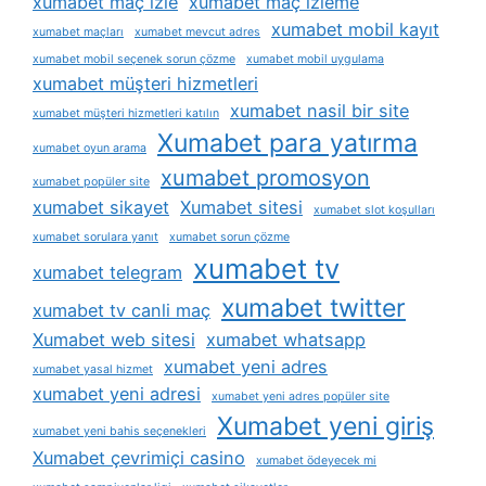
xumabet maç izle
xumabet maç izleme
xumabet mobil kayıt
xumabet maçları
xumabet mevcut adres
xumabet mobil seçenek sorun çözme
xumabet mobil uygulama
xumabet müşteri hizmetleri
xumabet nasil bir site
xumabet müşteri hizmetleri katılın
Xumabet para yatırma
xumabet oyun arama
xumabet promosyon
xumabet popüler site
xumabet sikayet
Xumabet sitesi
xumabet slot koşulları
xumabet sorulara yanıt
xumabet sorun çözme
xumabet tv
xumabet telegram
xumabet twitter
xumabet tv canli maç
Xumabet web sitesi
xumabet whatsapp
xumabet yeni adres
xumabet yasal hizmet
xumabet yeni adresi
xumabet yeni adres popüler site
Xumabet yeni giriş
xumabet yeni bahis seçenekleri
Xumabet çevrimiçi casino
xumabet ödeyecek mi