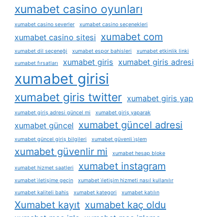
xumabet casino oyunları
xumabet casino severler
xumabet casino seçenekleri
xumabet com
xumabet casino sitesi
xumabet dil seçeneği
xumabet espor bahisleri
xumabet etkinlik linki
xumabet giris
xumabet giris adresi
xumabet fırsatları
xumabet girisi
xumabet giris twitter
xumabet giris yap
xumabet giriş adresi güncel mi
xumabet giriş yaparak
xumabet güncel adresi
xumabet güncel
xumabet güncel giriş bilgileri
xumabet güvenli i̇şlem
xumabet güvenlir mi
xumabet hesap bloke
xumabet instagram
xumabet hizmet saatleri
xumabet i̇letişime geçin
xumabet i̇letişim hizmeti nasıl kullanılır
xumabet kaliteli bahis
xumabet kategori
xumabet katılın
Xumabet kayıt
xumabet kaç oldu