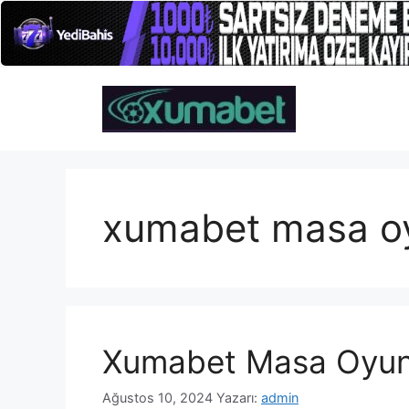
İçeriğe
atla
xumabet masa oy
Xumabet Masa Oyunl
Ağustos 10, 2024
Yazarı:
admin