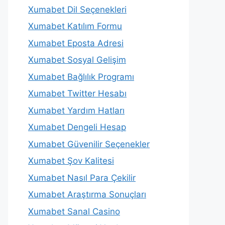
Xumabet Dil Seçenekleri
Xumabet Katılım Formu
Xumabet Eposta Adresi
Xumabet Sosyal Gelişim
Xumabet Bağlılık Programı
Xumabet Twitter Hesabı
Xumabet Yardım Hatları
Xumabet Dengeli Hesap
Xumabet Güvenilir Seçenekler
Xumabet Şov Kalitesi
Xumabet Nasıl Para Çekilir
Xumabet Araştırma Sonuçları
Xumabet Sanal Casino