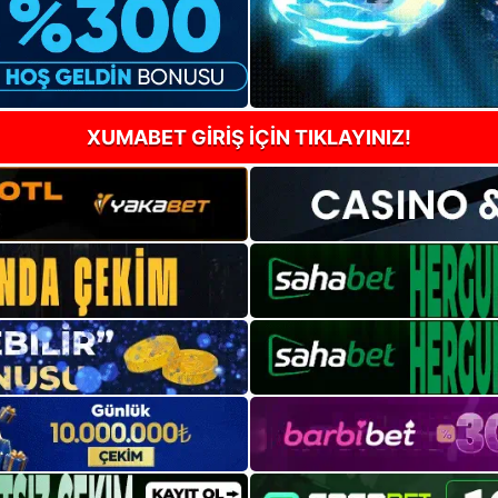
XUMABET GİRİŞ İÇİN TIKLAYINIZ!