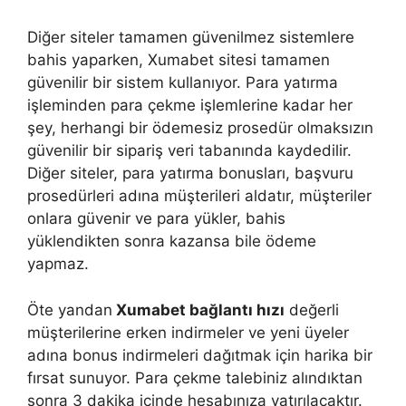
Diğer siteler tamamen güvenilmez sistemlere
bahis yaparken, Xumabet sitesi tamamen
güvenilir bir sistem kullanıyor. Para yatırma
işleminden para çekme işlemlerine kadar her
şey, herhangi bir ödemesiz prosedür olmaksızın
güvenilir bir sipariş veri tabanında kaydedilir.
Diğer siteler, para yatırma bonusları, başvuru
prosedürleri adına müşterileri aldatır, müşteriler
onlara güvenir ve para yükler, bahis
yüklendikten sonra kazansa bile ödeme
yapmaz.
Öte yandan
Xumabet bağlantı hızı
değerli
müşterilerine erken indirmeler ve yeni üyeler
adına bonus indirmeleri dağıtmak için harika bir
fırsat sunuyor. Para çekme talebiniz alındıktan
sonra 3 dakika içinde hesabınıza yatırılacaktır.