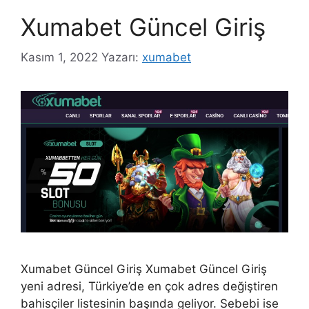
Xumabet Güncel Giriş
Kasım 1, 2022
Yazarı:
xumabet
Xumabet Güncel Giriş Xumabet Güncel Giriş
yeni adresi, Türkiye’de en çok adres değiştiren
bahisçiler listesinin başında geliyor. Sebebi ise