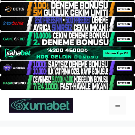
İçeriğe
atla
Menü