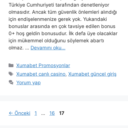
Türkiye Cumhuriyeti tarafından denetleniyor
olmasıdır. Ancak tüm güvenlik önlemleri alındığı
için endişelenmenize gerek yok. Yukarıdaki
bonuslar arasında en çok tavsiye edilen bonus
0+ hoş geldin bonusudur. İlk defa üye olacaklar
için mükemmel olduğunu söylemek abartı
olmaz. …
Devamını oku…
Kategoriler
Xumabet Promosyonlar
Etiketler
Xumabet canlı casino
,
Xumabet güncel giriş
Yorum yap
Sayfa
Sayfa
Sayfa
←
Önceki
1
…
16
17