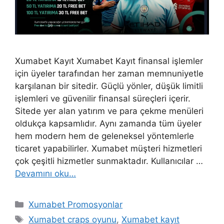
Xumabet Kayıt Xumabet Kayıt finansal işlemler
için üyeler tarafından her zaman memnuniyetle
karşılanan bir sitedir. Güçlü yönler, düşük limitli
işlemleri ve güvenilir finansal süreçleri içerir.
Sitede yer alan yatırım ve para çekme menüleri
oldukça kapsamlıdır. Aynı zamanda tüm üyeler
hem modern hem de geleneksel yöntemlerle
ticaret yapabilirler. Xumabet müşteri hizmetleri
çok çeşitli hizmetler sunmaktadır. Kullanıcılar …
Devamını oku…
Kategoriler
Xumabet Promosyonlar
Etiketler
Xumabet craps oyunu
,
Xumabet kayıt