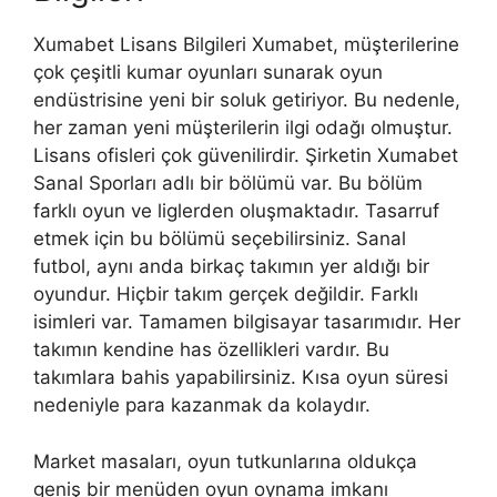
Xumabet Lisans Bilgileri Xumabet, müşterilerine
çok çeşitli kumar oyunları sunarak oyun
endüstrisine yeni bir soluk getiriyor. Bu nedenle,
her zaman yeni müşterilerin ilgi odağı olmuştur.
Lisans ofisleri çok güvenilirdir. Şirketin Xumabet
Sanal Sporları adlı bir bölümü var. Bu bölüm
farklı oyun ve liglerden oluşmaktadır. Tasarruf
etmek için bu bölümü seçebilirsiniz. Sanal
futbol, ​​aynı anda birkaç takımın yer aldığı bir
oyundur. Hiçbir takım gerçek değildir. Farklı
isimleri var. Tamamen bilgisayar tasarımıdır. Her
takımın kendine has özellikleri vardır. Bu
takımlara bahis yapabilirsiniz. Kısa oyun süresi
nedeniyle para kazanmak da kolaydır.
Market masaları, oyun tutkunlarına oldukça
geniş bir menüden oyun oynama imkanı