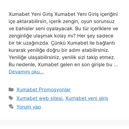
Xumabet Yeni Giriş Xumabet Yeni Giriş içeriğini
içe aktarabilirsin, içerik zengin, oyun sorunsuz
ve bahisler seni oyalayacak. Bu tür içeriklere ve
zenginliğe ulaşmak kolay mı? Her şey sadece
bir tık uzağınızda. Çünkü Xumabet ile bağlantı
kurarak yeniliğe doğru bir adım atabilirsiniz.
Yeniliğe ulaşabilirsiniz, yenilik sizi takip etmez.
Bu nedenle, Xumabet gelen en son girişle bu …
Devamını oku…
Kategoriler
Xumabet Promosyonlar
Etiketler
Xumabet web sitesi
,
Xumabet yeni giriş
Yorum yap