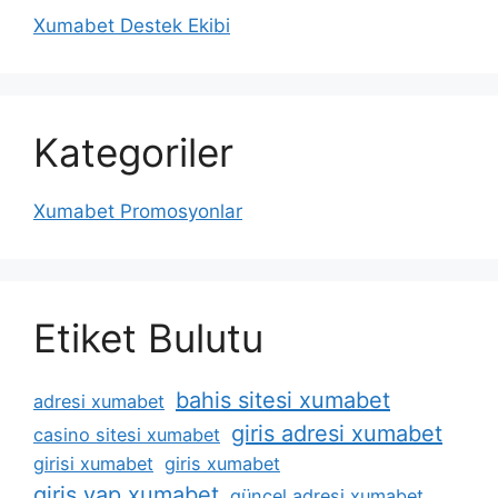
Xumabet Destek Ekibi
Kategoriler
Xumabet Promosyonlar
Etiket Bulutu
bahis sitesi xumabet
adresi xumabet
giris adresi xumabet
casino sitesi xumabet
girisi xumabet
giris xumabet
giris yap xumabet
güncel adresi xumabet