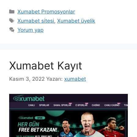
Kategoriler
Xumabet Promosyonlar
Etiketler
Xumabet sitesi
,
Xumabet üyelik
Yorum yap
Xumabet Kayıt
Kasım 3, 2022
Yazarı:
xumabet