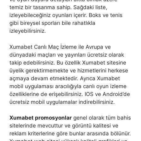
temiz bir tasarıma sahip. Sağdaki liste,
izleyebileceğiniz oyunları içerir. Boks ve tenis
gibi bireysel sporları bile rahatlıkla
izleyebilirsiniz.
Xumabet Canlı Maç İzleme ile Avrupa ve
dünyadaki maçları ve yayınları ücretsiz olarak
takip edebilirsiniz. Bu özellik Xumabet sitesine
üyelik gerektirmemekte ve hizmetlerini herkese
açmaya devam etmektedir. Ayrıca Xumabet
mobil uygulaması aracılığıyla canlı oyun izleme
özelliklerine de erişebilirsiniz. IOS ve Android’de
ücretsiz mobil uygulamalar indirebilirsiniz.
Xumabet promosyonlar
genel olarak tüm bahis
sitelerinde mevcuttur ve görüntü kalitesi ve
reklam kriterlerine göre bunlar arasında bölünür.