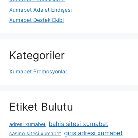
Xumabet Adalet Endişesi
Xumabet Destek Ekibi
Kategoriler
Xumabet Promosyonlar
Etiket Bulutu
bahis sitesi xumabet
adresi xumabet
giris adresi xumabet
casino sitesi xumabet