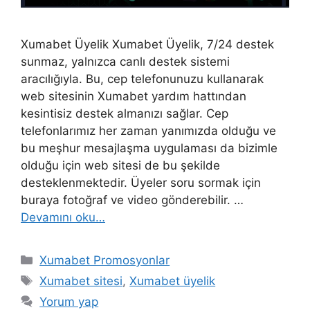
Xumabet Üyelik Xumabet Üyelik, 7/24 destek
sunmaz, yalnızca canlı destek sistemi
aracılığıyla. Bu, cep telefonunuzu kullanarak
web sitesinin Xumabet yardım hattından
kesintisiz destek almanızı sağlar. Cep
telefonlarımız her zaman yanımızda olduğu ve
bu meşhur mesajlaşma uygulaması da bizimle
olduğu için web sitesi de bu şekilde
desteklenmektedir. Üyeler soru sormak için
buraya fotoğraf ve video gönderebilir. …
Devamını oku…
Kategoriler
Xumabet Promosyonlar
Etiketler
Xumabet sitesi
,
Xumabet üyelik
Yorum yap