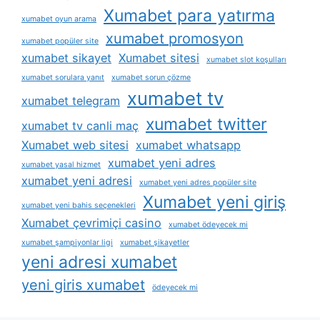
Xumabet para yatırma
xumabet oyun arama
xumabet promosyon
xumabet popüler site
xumabet sikayet
Xumabet sitesi
xumabet slot koşulları
xumabet sorulara yanıt
xumabet sorun çözme
xumabet tv
xumabet telegram
xumabet twitter
xumabet tv canli maç
Xumabet web sitesi
xumabet whatsapp
xumabet yeni adres
xumabet yasal hizmet
xumabet yeni adresi
xumabet yeni adres popüler site
Xumabet yeni giriş
xumabet yeni bahis seçenekleri
Xumabet çevrimiçi casino
xumabet ödeyecek mi
xumabet şampiyonlar ligi
xumabet şikayetler
yeni adresi xumabet
yeni giris xumabet
ödeyecek mi