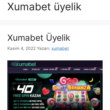
Xumabet üyelik
Xumabet Üyelik
Kasım 4, 2022
Yazarı:
xumabet