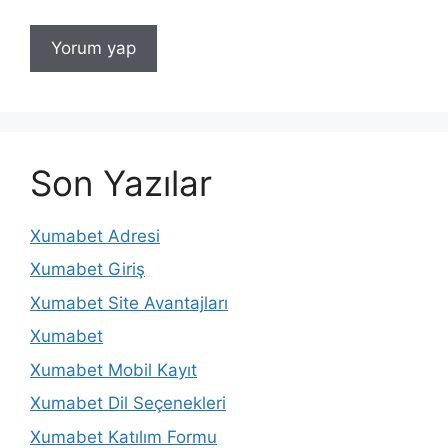
Son Yazılar
Xumabet Adresi
Xumabet Giriş
Xumabet Site Avantajları
Xumabet
Xumabet Mobil Kayıt
Xumabet Dil Seçenekleri
Xumabet Katılım Formu