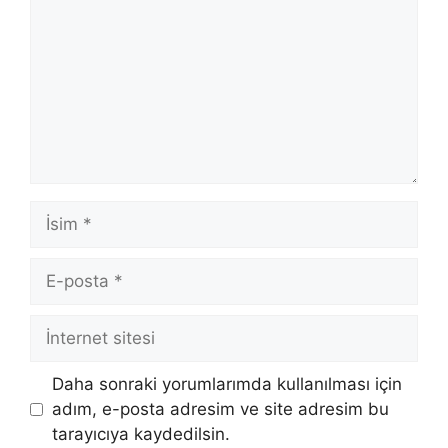
İsim
E-
posta
İnternet
sitesi
Daha sonraki yorumlarımda kullanılması için
adım, e-posta adresim ve site adresim bu
tarayıcıya kaydedilsin.