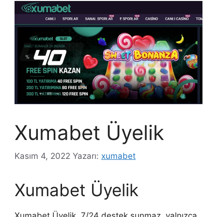
Xumabet Üyelik
Kasım 4, 2022
Yazarı:
xumabet
Xumabet Üyelik
Xumabet Üyelik, 7/24 destek sunmaz, yalnızca