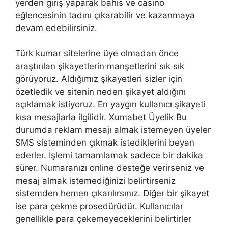
yerden giriş yaparak bahis ve casino
eğlencesinin tadını çıkarabilir ve kazanmaya
devam edebilirsiniz.
Türk kumar sitelerine üye olmadan önce
araştırılan şikayetlerin manşetlerini sık sık
görüyoruz. Aldığımız şikayetleri sizler için
özetledik ve sitenin neden şikayet aldığını
açıklamak istiyoruz. En yaygın kullanıcı şikayeti
kısa mesajlarla ilgilidir. Xumabet Üyelik Bu
durumda reklam mesajı almak istemeyen üyeler
SMS sisteminden çıkmak istediklerini beyan
ederler. İşlemi tamamlamak sadece bir dakika
sürer. Numaranızı online desteğe verirseniz ve
mesaj almak istemediğinizi belirtirseniz
sistemden hemen çıkarılırsınız. Diğer bir şikayet
ise para çekme prosedürüdür. Kullanıcılar
genellikle para çekemeyeceklerini belirtirler