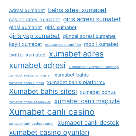
bahis sitesi xumabet
adresi xumabet
giris adresi xumabet
casino sitesi xumabet
girisi xumabet
giris xumabet
giris yap xumabet
güncel adresi xumabet
kayit xumabet
mobil xumabet
maçı xumabet canlı i̇zle
xumabet adres
twitter xumabet
xumabet adresi
xumabet aktivasyon dil seçeneği
xumabet bahis
xumabet avantajları maçları
xumabet bahis platformu
xumabet bahis kuponu
Xumabet bahis sitesi
xumabet bonus
xumabet canli maç izle
xumabet bonus seçenekleri
Xumabet canlı casino
xumabet canlı destek
xumabet canlı casino oyunları
xumabet casino oyunları