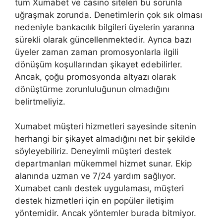
tüm Xumabet ve casino siteleri bu sorunla
uğraşmak zorunda. Denetimlerin çok sık olması
nedeniyle bankacılık bilgileri üyelerin yararına
sürekli olarak güncellenmektedir. Ayrıca bazı
üyeler zaman zaman promosyonlarla ilgili
dönüşüm koşullarından şikayet edebilirler.
Ancak, çoğu promosyonda altyazı olarak
dönüştürme zorunluluğunun olmadığını
belirtmeliyiz.
Xumabet müşteri hizmetleri sayesinde sitenin
herhangi bir şikayet almadığını net bir şekilde
söyleyebiliriz. Deneyimli müşteri destek
departmanları mükemmel hizmet sunar. Ekip
alanında uzman ve 7/24 yardım sağlıyor.
Xumabet canlı destek uygulaması, müşteri
destek hizmetleri için en popüler iletişim
yöntemidir. Ancak yöntemler burada bitmiyor.