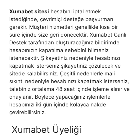
Xumabet sitesi
hesabını iptal etmek
istediğinde, çevrimiçi desteğe başvurman
gerekir. Müşteri hizmetleri genellikle kısa bir
süre içinde size geri dönecektir. Xumabet Canlı
Destek tarafından oluşturacağınız bildirimde
hesabınızın kapatılma sebebini bilmeniz
istenecektir. Şikayetiniz nedeniyle hesabınızı
kapatmak isterseniz şikayetiniz çözülecek ve
sitede kalabilirsiniz. Çeşitli nedenlerle mali
sıkıntı nedeniyle hesabınızı kapatmak isterseniz,
talebiniz ortalama 48 saat içinde işleme alınır ve
onaylanır. Böylece yapacağınız işlemlerle
hesabınızı iki gün içinde kolayca nakde
çevirebilirsiniz.
Xumabet Üyeliği