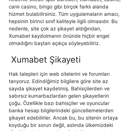
canlı casino, bingo gibi birçok farklı alanda
hizmet bulabilirsiniz. Tüm uygulamaların amacı,
hepsinin birinci sınıf kaliteyle ilgili olmasıdır. Bu
nedenle, site çok az şikayet aldığından,
Xumabet kaydolmanın önünde hiçbir engel
olmadığını baştan açıkça söyleyebiliriz.
Xumabet Şikayeti
Hak talepleri için web sitelerini ve forumları
tarıyoruz. Edindiğimiz bilgilere göre site az
sayıda şikayet kaydetmiş. Bahisçilerden ve
sabırsız kumarbazlardan gelen şikayetlerin
çoğu. Özellikle bazı bahisçiler ve oyuncular
banka hesap bilgilerindeki güncellemelerden
şikayet edebilirler. Ancak bu, bu sitenin ortaya
koyduğu bir sorun değil, aslında ülkemizdeki