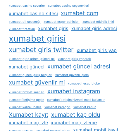
xumabet casino severler
xumabet casino seçenekleri
xumabet com
xumabet casino sitesi
xumabet dil seçeneği
xumabet espor bahisleri
xumabet etkinlik linki
xumabet giris
xumabet giris adresi
xumabet fırsatları
xumabet girisi
xumabet giris twitter
xumabet giris yap
xumabet giriş adresi güncel mi
xumabet giriş yaparak
xumabet güncel adresi
xumabet güncel
xumabet güncel giriş bilgileri
xumabet güvenli i̇şlem
xumabet güvenlir mi
xumabet hesap bloke
xumabet instagram
xumabet hizmet saatleri
xumabet i̇letişime geçin
xumabet i̇letişim hizmeti nasıl kullanılır
xumabet kaliteli bahis
xumabet kategori
xumabet katılın
Xumabet kayıt
xumabet kaç oldu
xumabet maç izle
xumabet maç izleme
xumabet mobil kayıt
xumabet maçları
xumabet mevcut adres