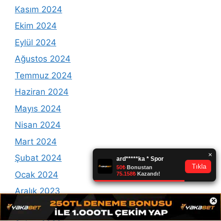
Kasım 2024
Ekim 2024
Eylül 2024
Ağustos 2024
Temmuz 2024
Haziran 2024
Mayıs 2024
Nisan 2024
Mart 2024
Şubat 2024
Ocak 2024
Aralık 2023
×
Mart 2023