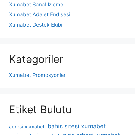
Xumabet Sanal İzleme
Xumabet Adalet Endişesi
Xumabet Destek Ekibi
Kategoriler
Xumabet Promosyonlar
Etiket Bulutu
bahis sitesi xumabet
adresi xumabet