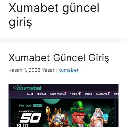
Xumabet güncel
giriş
Xumabet Güncel Giriş
Kasım 1, 2022
Yazarı:
xumabet