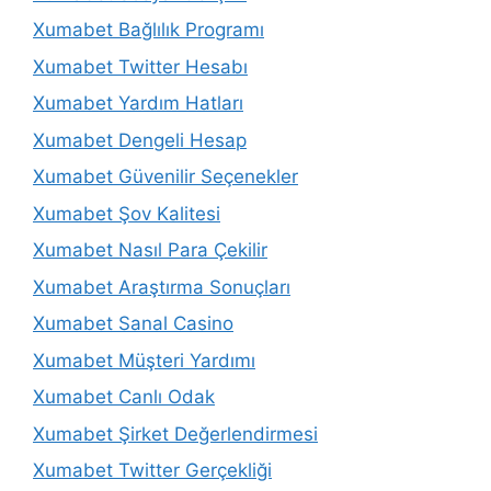
Xumabet Bağlılık Programı
Xumabet Twitter Hesabı
Xumabet Yardım Hatları
Xumabet Dengeli Hesap
Xumabet Güvenilir Seçenekler
Xumabet Şov Kalitesi
Xumabet Nasıl Para Çekilir
Xumabet Araştırma Sonuçları
Xumabet Sanal Casino
Xumabet Müşteri Yardımı
Xumabet Canlı Odak
Xumabet Şirket Değerlendirmesi
Xumabet Twitter Gerçekliği