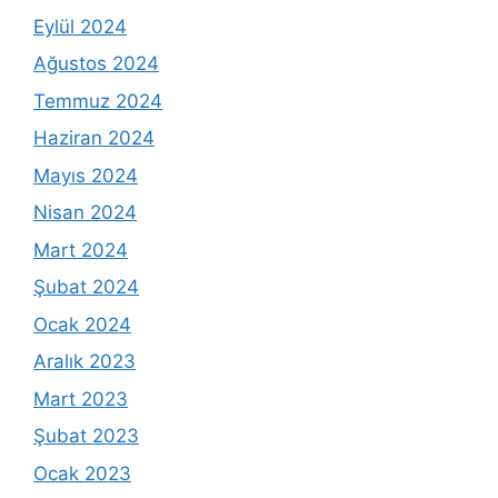
Eylül 2024
Ağustos 2024
Temmuz 2024
Haziran 2024
Mayıs 2024
Nisan 2024
Mart 2024
Şubat 2024
Ocak 2024
Aralık 2023
Mart 2023
Şubat 2023
Ocak 2023