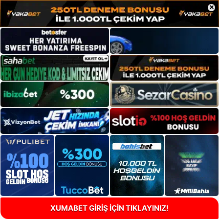
×
XUMABET GİRİŞ İÇİN TIKLAYINIZ!