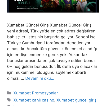
Xumabet Güncel Giriş Xumabet Güncel Giriş
yeni adresi, Türkiye’de en çok adres değiştiren
bahisçiler listesinin başında geliyor. Sebebi ise
Türkiye Cumhuriyeti tarafından denetleniyor
olmasıdır. Ancak tüm güvenlik önlemleri alındığı
için endişelenmenize gerek yok. Yukarıdaki
bonuslar arasında en çok tavsiye edilen bonus
0+ hoş geldin bonusudur. İlk defa üye olacaklar
için mükemmel olduğunu söylemek abartı
olmaz. …
Devamını oku…
Kategoriler
Xumabet Promosyonlar
Etiketler
Xumabet canlı casino
,
Xumabet güncel giriş