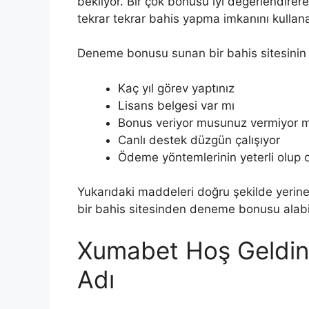
bekliyor. Bir çok bonusu iyi değerlendirer
tekrar tekrar bahis yapma imkanını kullanab
Deneme bonusu sunan bir bahis sitesinin g
Kaç yıl görev yaptınız
Lisans belgesi var mı
Bonus veriyor musunuz vermiyor 
Canlı destek düzgün çalışıyor
Ödeme yöntemlerinin yeterli olup o
Yukarıdaki maddeleri doğru şekilde yerine ge
bir bahis sitesinden deneme bonusu alabil
Xumabet Hoş Geldin 
Adı