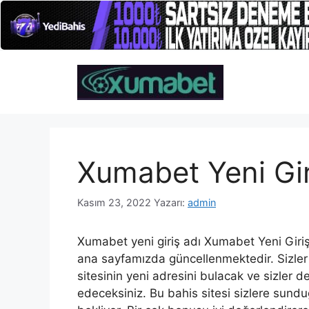
İçeriğe
atla
Xumabet Yeni Gir
Kasım 23, 2022
Yazarı:
admin
Xumabet yeni giriş adı Xumabet Yeni Giriş
ana sayfamızda güncellenmektedir. Sizler b
sitesinin yeni adresini bulacak ve sizler
edeceksiniz. Bu bahis sitesi sizlere sund