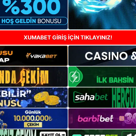
XUMABET GİRİŞ İÇİN TIKLAYINIZ!