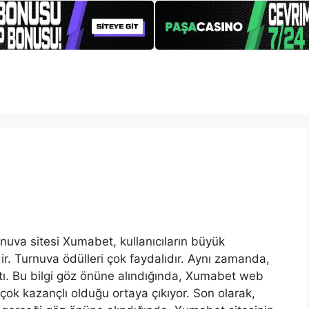
nuva sitesi Xumabet, kullanıcıların büyük
. Turnuva ödülleri çok faydalıdır. Aynı zamanda,
ttı. Bu bilgi göz önüne alındığında, Xumabet web
çok kazançlı olduğu ortaya çıkıyor. Son olarak,