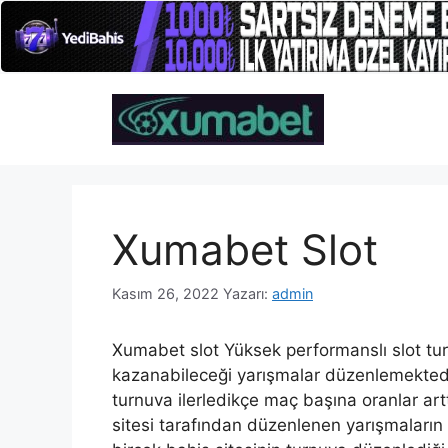
İçeriğe
atla
Xumabet Slot
Kasım 26, 2022
Yazarı:
admin
Xumabet slot Yüksek performanslı slot tur
kazanabileceği yarışmalar düzenlemektedir
turnuva ilerledikçe maç başına oranlar ar
sitesi tarafından düzenlenen yarışmaların 