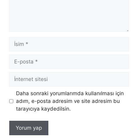
İsim
E-
posta
İnternet
sitesi
Daha sonraki yorumlarımda kullanılması için
adım, e-posta adresim ve site adresim bu
tarayıcıya kaydedilsin.