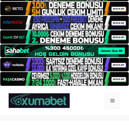
İçeriğe
atla
Menü