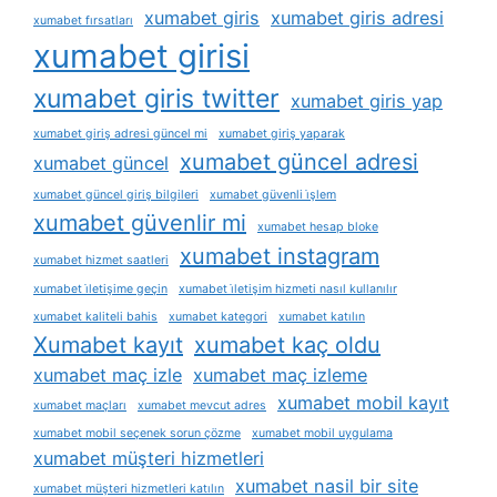
xumabet giris
xumabet giris adresi
xumabet fırsatları
xumabet girisi
xumabet giris twitter
xumabet giris yap
xumabet giriş adresi güncel mi
xumabet giriş yaparak
xumabet güncel adresi
xumabet güncel
xumabet güncel giriş bilgileri
xumabet güvenli i̇şlem
xumabet güvenlir mi
xumabet hesap bloke
xumabet instagram
xumabet hizmet saatleri
xumabet i̇letişime geçin
xumabet i̇letişim hizmeti nasıl kullanılır
xumabet kaliteli bahis
xumabet kategori
xumabet katılın
Xumabet kayıt
xumabet kaç oldu
xumabet maç izle
xumabet maç izleme
xumabet mobil kayıt
xumabet maçları
xumabet mevcut adres
xumabet mobil seçenek sorun çözme
xumabet mobil uygulama
xumabet müşteri hizmetleri
xumabet nasil bir site
xumabet müşteri hizmetleri katılın