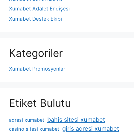
Xumabet Adalet Endişesi
Xumabet Destek Ekibi
Kategoriler
Xumabet Promosyonlar
Etiket Bulutu
bahis sitesi xumabet
adresi xumabet
giris adresi xumabet
casino sitesi xumabet