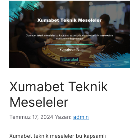
Xumabet Teknik
Meseleler
Temmuz 17, 2024
Yazarı:
admin
Xumabet teknik meseleler bu kapsamlı