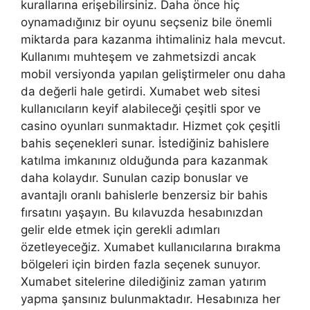
kurallarına erişebilirsiniz. Daha önce hiç
oynamadığınız bir oyunu seçseniz bile önemli
miktarda para kazanma ihtimaliniz hala mevcut.
Kullanımı muhteşem ve zahmetsizdi ancak
mobil versiyonda yapılan geliştirmeler onu daha
da değerli hale getirdi. Xumabet web sitesi
kullanıcıların keyif alabileceği çeşitli spor ve
casino oyunları sunmaktadır. Hizmet çok çeşitli
bahis seçenekleri sunar. İstediğiniz bahislere
katılma imkanınız olduğunda para kazanmak
daha kolaydır. Sunulan cazip bonuslar ve
avantajlı oranlı bahislerle benzersiz bir bahis
fırsatını yaşayın. Bu kılavuzda hesabınızdan
gelir elde etmek için gerekli adımları
özetleyeceğiz. Xumabet kullanıcılarına bırakma
bölgeleri için birden fazla seçenek sunuyor.
Xumabet sitelerine dilediğiniz zaman yatırım
yapma şansınız bulunmaktadır. Hesabınıza her