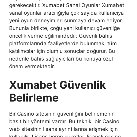
gerekecektir. Xumabet Sanal Oyunlar Xumabet
sanal oyunlar aracılığıyla çok sayıda kullanıcıya
yeni oyun deneyimleri sunmaya devam ediyor.
Bununla birlikte, çoğu yeni kullanıcı güvenliğe
öncelik verme eğilimindedir. Güvenli bahis
platformlarında faaliyetlerde bulunmak, tüm
katılımcılar için olumlu sonuçlar doğurur. Bu
nedenle bahis sağlayıcıları bu konuya özel
önem vermektedir.
Xumabet Güvenlik
Belirleme
Bir Casino sitesinin güvenliğini belirlemenin
basit bir yöntemi vardır. Bu teknik, bir Casino
web sitesinin lisans ayrıntılarına erişmek için
kullanılır. Lisans veren şirketler, lisanslı casino