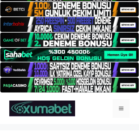
İçeriğe
atla
Menü