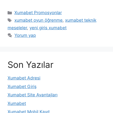
Kategoriler
Xumabet Promosyonlar
Etiketler
xumabet oyun öğrenme
,
xumabet teknik
meseleler
,
yeni giris xumabet
Yorum yap
Son Yazılar
Xumabet Adresi
Xumabet Giriş
Xumabet Site Avantajları
Xumabet
Xumabet Mobil Kayıt