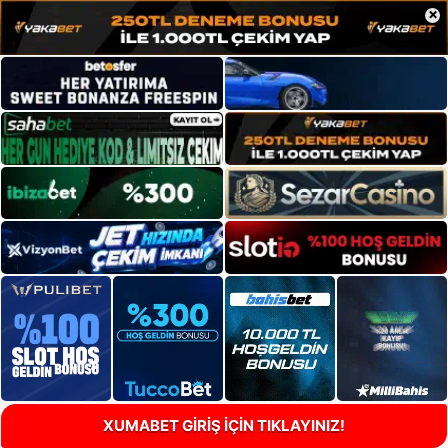
×
XUMABET GİRİŞ İÇİN TIKLAYINIZ!