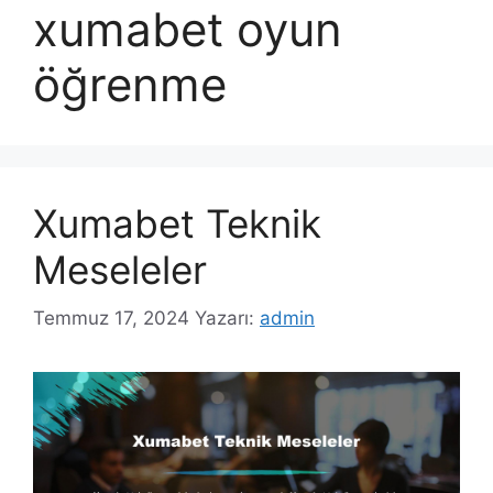
xumabet oyun
öğrenme
Xumabet Teknik
Meseleler
Temmuz 17, 2024
Yazarı:
admin