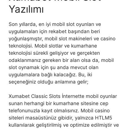
Yazılımı
Son yıllarda, en iyi mobil slot oyunları ve
uygulamaları için rekabet başından beri
yoğunlaşmıştır, mobil slot makineleri ve casino
teknolojisi. Mobil slotlar ve kumarhane
teknolojisi sürekli gelişiyor ve gerçekten
odaklanmanız gereken bir alan olsa da, mobil
slot oynamak için şu anda mevcut olan
uygulamalara bağlı kalacağız. Bu, iki
seçeneğiniz olduğu anlamına gelir;
Xumabet Classic Slots İnternette mobil oyunlar
sunan herhangi bir kumarhane sitesine cep
telefonunuzla kayıt olmalısınız. Mobil casino
siteleri masaüstünüz gibidir, yalnızca HTLM5
kullanılarak geliştirilmiş ve optimize edilmiştir ve