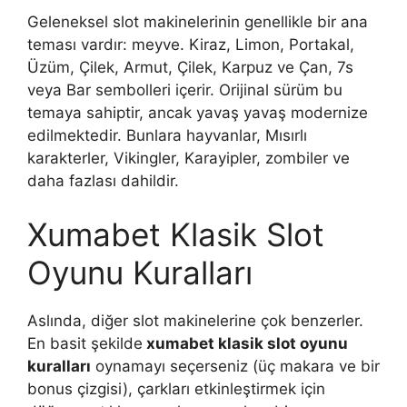
Geleneksel slot makinelerinin genellikle bir ana
teması vardır: meyve. Kiraz, Limon, Portakal,
Üzüm, Çilek, Armut, Çilek, Karpuz ve Çan, 7s
veya Bar sembolleri içerir. Orijinal sürüm bu
temaya sahiptir, ancak yavaş yavaş modernize
edilmektedir. Bunlara hayvanlar, Mısırlı
karakterler, Vikingler, Karayipler, zombiler ve
daha fazlası dahildir.
Xumabet Klasik Slot
Oyunu Kuralları
Aslında, diğer slot makinelerine çok benzerler.
En basit şekilde
xumabet klasik slot oyunu
kuralları
oynamayı seçerseniz (üç makara ve bir
bonus çizgisi), çarkları etkinleştirmek için