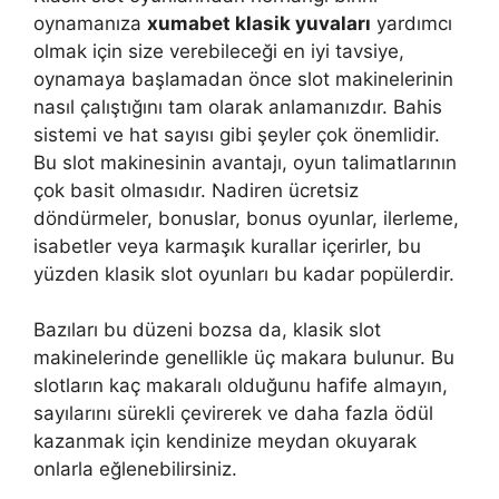
oynamanıza
xumabet klasik yuvaları
yardımcı
olmak için size verebileceği en iyi tavsiye,
oynamaya başlamadan önce slot makinelerinin
nasıl çalıştığını tam olarak anlamanızdır. Bahis
sistemi ve hat sayısı gibi şeyler çok önemlidir.
Bu slot makinesinin avantajı, oyun talimatlarının
çok basit olmasıdır. Nadiren ücretsiz
döndürmeler, bonuslar, bonus oyunlar, ilerleme,
isabetler veya karmaşık kurallar içerirler, bu
yüzden klasik slot oyunları bu kadar popülerdir.
Bazıları bu düzeni bozsa da, klasik slot
makinelerinde genellikle üç makara bulunur. Bu
slotların kaç makaralı olduğunu hafife almayın,
sayılarını sürekli çevirerek ve daha fazla ödül
kazanmak için kendinize meydan okuyarak
onlarla eğlenebilirsiniz.