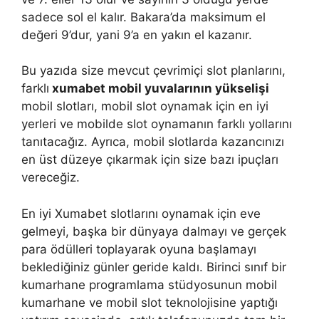
sadece sol el kalır. Bakara’da maksimum el
değeri 9’dur, yani 9’a en yakın el kazanır.
Bu yazıda size mevcut çevrimiçi slot planlarını,
farklı
xumabet mobil yuvalarının yükselişi
mobil slotları, mobil slot oynamak için en iyi
yerleri ve mobilde slot oynamanın farklı yollarını
tanıtacağız. Ayrıca, mobil slotlarda kazancınızı
en üst düzeye çıkarmak için size bazı ipuçları
vereceğiz.
En iyi Xumabet slotlarını oynamak için eve
gelmeyi, başka bir dünyaya dalmayı ve gerçek
para ödülleri toplayarak oyuna başlamayı
beklediğiniz günler geride kaldı. Birinci sınıf bir
kumarhane programlama stüdyosunun mobil
kumarhane ve mobil slot teknolojisine yaptığı