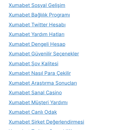
Xumabet Sosyal Gelişim
Xumabet Bağlılık Programı
Xumabet Twitter Hesabı
Xumabet Yardım Hatları
Xumabet Dengeli Hesap
Xumabet Güvenilir Seçenekler
Xumabet Şov Kalitesi
Xumabet Nasıl Para Çekilir
Xumabet Araştırma Sonuçları
Xumabet Sanal Casino
Xumabet Müşteri Yardımı
Xumabet Canlı Odak
Xumabet Şirket Değerlendirmesi