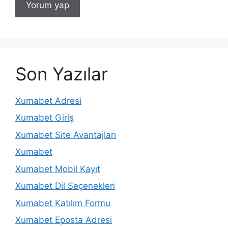
Son Yazılar
Xumabet Adresi
Xumabet Giriş
Xumabet Site Avantajları
Xumabet
Xumabet Mobil Kayıt
Xumabet Dil Seçenekleri
Xumabet Katılım Formu
Xumabet Eposta Adresi