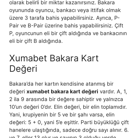
olarak belirli bir miktar kazanırsınız. Bakara
oyununda oyuncu, bankacı veya ittifak olmak
üzere 3 tarafa bahis yapabilirsiniz. Ayrıca, P-
Pair ve B-Pair üzerine bahis yapabilirsiniz. Çift
P, oyuncunun eli bir çift aldığında ve bankacının
eli bir çift B aldığında.
Xumabet Bakara Kart
Değeri
Bakara’da her kartın kendisine atanmış bir
değeri
xumabet bakara kart değeri
vardır. A, 1,
2 ila 9 arasında bir değere sahiptir ve yalnızca
10’un değeri 0’dır. Elin değeri, bir elin toplamıdır.
Yani, krupiyenin bir 5 ve bir şahı varsa, elin
değeri: 5 + 0, yani 5’e eşittir. Parti büyüklüğü çift
hanelere ulaştığında, sadece doğru sayı alınır. 6.
ve 7. eller 13 olur ve sayının 3 olduğu yerde