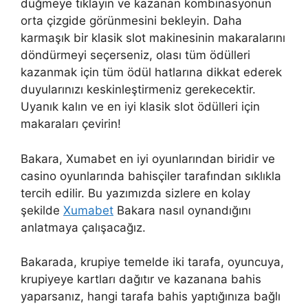
düğmeye tıklayın ve kazanan kombinasyonun
orta çizgide görünmesini bekleyin. Daha
karmaşık bir klasik slot makinesinin makaralarını
döndürmeyi seçerseniz, olası tüm ödülleri
kazanmak için tüm ödül hatlarına dikkat ederek
duyularınızı keskinleştirmeniz gerekecektir.
Uyanık kalın ve en iyi klasik slot ödülleri için
makaraları çevirin!
Bakara, Xumabet en iyi oyunlarından biridir ve
casino oyunlarında bahisçiler tarafından sıklıkla
tercih edilir. Bu yazımızda sizlere en kolay
şekilde
Xumabet
Bakara nasıl oynandığını
anlatmaya çalışacağız.
Bakarada, krupiye temelde iki tarafa, oyuncuya,
krupiyeye kartları dağıtır ve kazanana bahis
yaparsanız, hangi tarafa bahis yaptığınıza bağlı