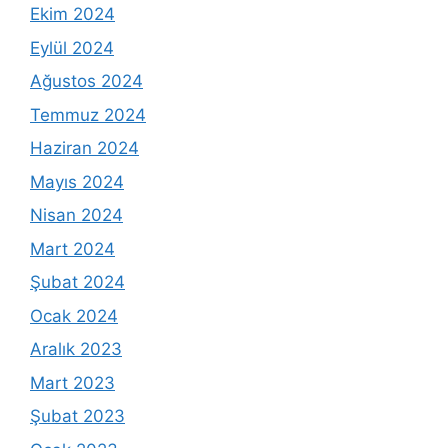
Ekim 2024
Eylül 2024
Ağustos 2024
Temmuz 2024
Haziran 2024
Mayıs 2024
Nisan 2024
Mart 2024
Şubat 2024
Ocak 2024
Aralık 2023
Mart 2023
Şubat 2023