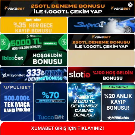
×
XUMABET GİRİŞ İÇİN TIKLAYINIZ!