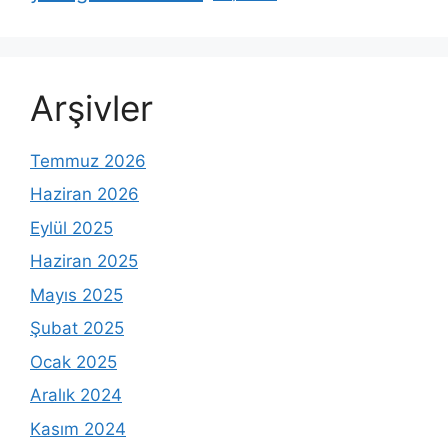
Arşivler
Temmuz 2026
Haziran 2026
Eylül 2025
Haziran 2025
Mayıs 2025
Şubat 2025
Ocak 2025
Aralık 2024
Kasım 2024