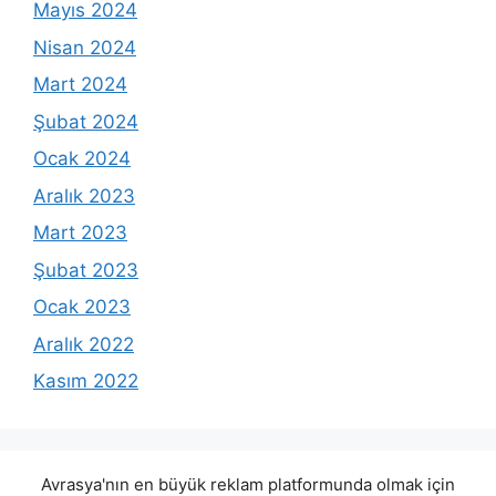
Mayıs 2024
Nisan 2024
Mart 2024
Şubat 2024
Ocak 2024
Aralık 2023
Mart 2023
Şubat 2023
Ocak 2023
Aralık 2022
Kasım 2022
Avrasya'nın en büyük reklam platformunda olmak için