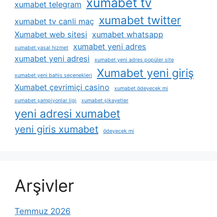
xumabet tv
xumabet telegram
xumabet twitter
xumabet tv canli maç
Xumabet web sitesi
xumabet whatsapp
xumabet yeni adres
xumabet yasal hizmet
xumabet yeni adresi
xumabet yeni adres popüler site
Xumabet yeni giriş
xumabet yeni bahis seçenekleri
Xumabet çevrimiçi casino
xumabet ödeyecek mi
xumabet şampiyonlar ligi
xumabet şikayetler
yeni adresi xumabet
yeni giris xumabet
ödeyecek mi
Arşivler
Temmuz 2026