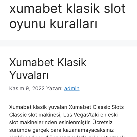
xumabet klasik slot
oyunu kuralları
Xumabet Klasik
Yuvaları
Kasım 9, 2022
Yazarı:
admin
Xumabet klasik yuvaları Xumabet Classic Slots
Classic slot makinesi, Las Vegas’taki en eski
slot makinelerinden esinlenmiştir. Ücretsiz
sürümde gerçek para kazanamayacaksınız