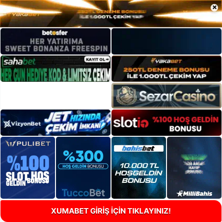
×
XUMABET GİRİŞ İÇİN TIKLAYINIZ!