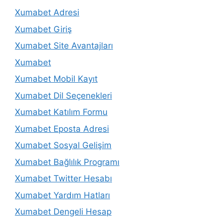
Xumabet Adresi
Xumabet Giriş
Xumabet Site Avantajları
Xumabet
Xumabet Mobil Kayıt
Xumabet Dil Seçenekleri
Xumabet Katılım Formu
Xumabet Eposta Adresi
Xumabet Sosyal Gelişim
Xumabet Bağlılık Programı
Xumabet Twitter Hesabı
Xumabet Yardım Hatları
Xumabet Dengeli Hesap