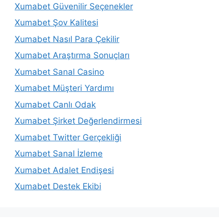
Xumabet Güvenilir Seçenekler
Xumabet Şov Kalitesi
Xumabet Nasıl Para Çekilir
Xumabet Araştırma Sonuçları
Xumabet Sanal Casino
Xumabet Müşteri Yardımı
Xumabet Canlı Odak
Xumabet Şirket Değerlendirmesi
Xumabet Twitter Gerçekliği
Xumabet Sanal İzleme
Xumabet Adalet Endişesi
Xumabet Destek Ekibi