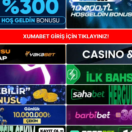
XUMABET GİRİŞ İÇİN TIKLAYINIZ!