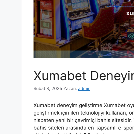
Xumabet Deneyim
Şubat 8, 2025
Yazarı:
admin
Xumabet deneyim geliştirme Xumabet oyun
geliştirmek için ileri teknolojiyi kullanan, 
nispeten yeni bir çevrimiçi bahis sitesid
bahis siteleri arasında en kapsamlı e-spor