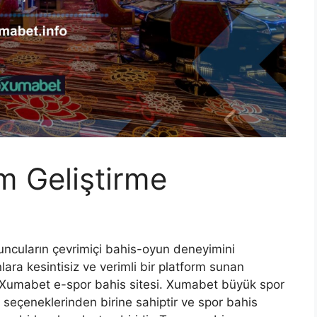
 Geliştirme
cuların çevrimiçi bahis-oyun deneyimini
onlara kesintisiz ve verimli bir platform sunan
ir. Xumabet e-spor bahis sitesi. Xumabet büyük spor
 seçeneklerinden birine sahiptir ve spor bahis