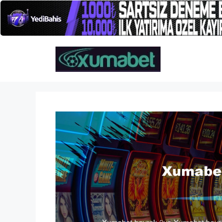
İçeriğe
atla