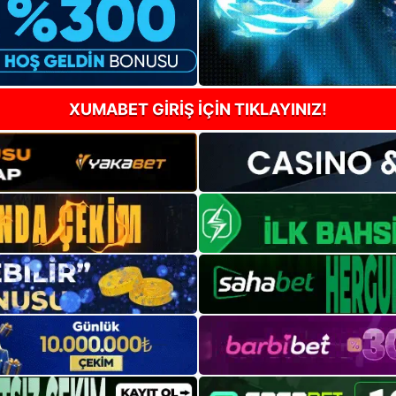
XUMABET GİRİŞ İÇİN TIKLAYINIZ!