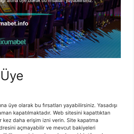
 Üye
üye olarak bu fırsatları yayabilirsiniz. Yasadışı
man kapatılmaktadır. Web sitesini kapattıktan
r kez daha erişim izni verin. Site kapatma
dresini açmayabilir ve mevcut bakiyeleri