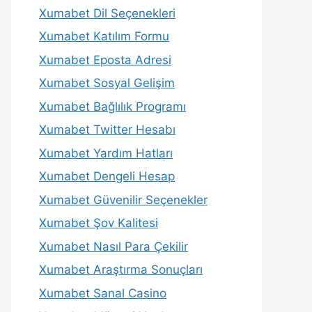
Xumabet Dil Seçenekleri
Xumabet Katılım Formu
Xumabet Eposta Adresi
Xumabet Sosyal Gelişim
Xumabet Bağlılık Programı
Xumabet Twitter Hesabı
Xumabet Yardım Hatları
Xumabet Dengeli Hesap
Xumabet Güvenilir Seçenekler
Xumabet Şov Kalitesi
Xumabet Nasıl Para Çekilir
Xumabet Araştırma Sonuçları
Xumabet Sanal Casino