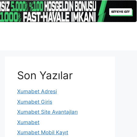
Son Yazılar
Xumabet Adresi
Xumabet Giriş
Xumabet Site Avantajları
Xumabet
Xumabet Mobil Kayıt