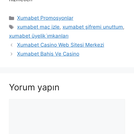
Kategoriler
Xumabet Promosyonlar
Etiketler
xumabet maç izle
,
xumabet şifremi unuttum
,
xumabet üyelik i̇mkanları
Xumabet Casino Web Sitesi Merkezi
Xumabet Bahis Ve Casino
Yorum yapın
Yorum