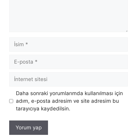
İsim
E-
posta
İnternet
sitesi
Daha sonraki yorumlarımda kullanılması için
adım, e-posta adresim ve site adresim bu
tarayıcıya kaydedilsin.