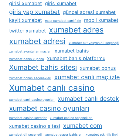
girisi xumabet
giris xumabet
giris yap xumabet
güncel adresi xumabet
kayit xumabet
mobil xumabet
maçı xumabet canlı i̇zle
xumabet adres
twitter xumabet
xumabet adresi
xumabet aktivasyon dil seçeneği
xumabet bahis
xumabet avantajları maçları
xumabet bahis platformu
xumabet bahis kuponu
Xumabet bahis sitesi
xumabet bonus
xumabet canli maç izle
xumabet bonus seçenekleri
Xumabet canlı casino
xumabet canlı destek
xumabet canlı casino oyunları
xumabet casino oyunları
xumabet casino severler
xumabet casino seçenekleri
xumabet com
xumabet casino sitesi
xumabet dil seçeneği
xumabet espor bahisleri
xumabet etkinlik linki