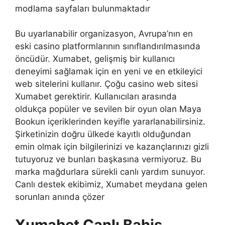
modlama sayfaları bulunmaktadır
Bu uyarlanabilir organizasyon, Avrupa’nın en
eski casino platformlarının sınıflandırılmasında
öncüdür. Xumabet, gelişmiş bir kullanıcı
deneyimi sağlamak için en yeni ve en etkileyici
web sitelerini kullanır. Çoğu casino web sitesi
Xumabet gerektirir. Kullanıcıları arasında
oldukça popüler ve sevilen bir oyun olan Maya
Bookun içeriklerinden keyifle yararlanabilirsiniz.
Şirketinizin doğru ülkede kayıtlı olduğundan
emin olmak için bilgilerinizi ve kazançlarınızı gizli
tutuyoruz ve bunları başkasına vermiyoruz. Bu
marka mağdurlara sürekli canlı yardım sunuyor.
Canlı destek ekibimiz, Xumabet meydana gelen
sorunları anında çözer
Xumabet Canlı Bahis