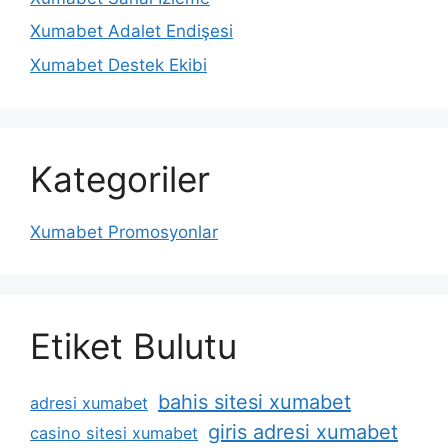
Xumabet Adalet Endişesi
Xumabet Destek Ekibi
Kategoriler
Xumabet Promosyonlar
Etiket Bulutu
bahis sitesi xumabet
adresi xumabet
giris adresi xumabet
casino sitesi xumabet