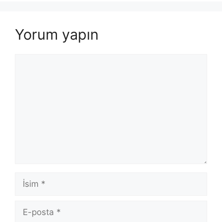
Yorum yapın
Yorum
İsim
E-
posta