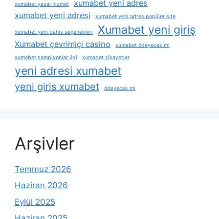
xumabet yeni adres
xumabet yasal hizmet
xumabet yeni adresi
xumabet yeni adres popüler site
Xumabet yeni giriş
xumabet yeni bahis seçenekleri
Xumabet çevrimiçi casino
xumabet ödeyecek mi
xumabet şampiyonlar ligi
xumabet şikayetler
yeni adresi xumabet
yeni giris xumabet
ödeyecek mi
Arşivler
Temmuz 2026
Haziran 2026
Eylül 2025
Haziran 2025