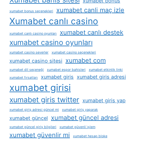
xumabet bonus
xumabet canli maç izle
xumabet bonus seçenekleri
Xumabet canlı casino
xumabet canlı destek
xumabet canlı casino oyunları
xumabet casino oyunları
xumabet casino severler
xumabet casino seçenekleri
xumabet com
xumabet casino sitesi
xumabet dil seçeneği
xumabet espor bahisleri
xumabet etkinlik linki
xumabet giris
xumabet giris adresi
xumabet fırsatları
xumabet girisi
xumabet giris twitter
xumabet giris yap
xumabet giriş adresi güncel mi
xumabet giriş yaparak
xumabet güncel adresi
xumabet güncel
xumabet güncel giriş bilgileri
xumabet güvenli i̇şlem
xumabet güvenlir mi
xumabet hesap bloke