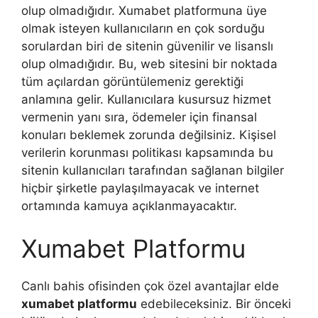
olup olmadığıdır. Xumabet platformuna üye
olmak isteyen kullanıcıların en çok sorduğu
sorulardan biri de sitenin güvenilir ve lisanslı
olup olmadığıdır. Bu, web sitesini bir noktada
tüm açılardan görüntülemeniz gerektiği
anlamına gelir. Kullanıcılara kusursuz hizmet
vermenin yanı sıra, ödemeler için finansal
konuları beklemek zorunda değilsiniz. Kişisel
verilerin korunması politikası kapsamında bu
sitenin kullanıcıları tarafından sağlanan bilgiler
hiçbir şirketle paylaşılmayacak ve internet
ortamında kamuya açıklanmayacaktır.
Xumabet Platformu
Canlı bahis ofisinden çok özel avantajlar elde
xumabet platformu
edebileceksiniz. Bir önceki