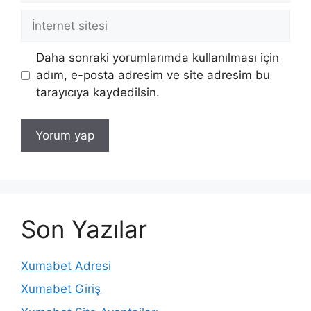
İnternet
sitesi
Daha sonraki yorumlarımda kullanılması için
adım, e-posta adresim ve site adresim bu
tarayıcıya kaydedilsin.
Son Yazılar
Xumabet Adresi
Xumabet Giriş