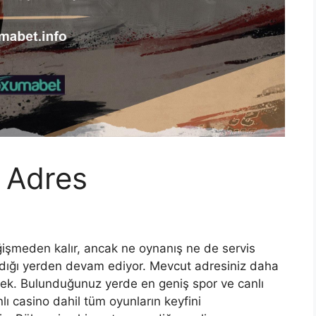
 Adres
şmeden kalır, ancak ne oynanış ne de servis
kaldığı yerden devam ediyor. Mevcut adresiniz daha
ek. Bulunduğunuz yerde en geniş spor ve canlı
lı casino dahil tüm oyunların keyfini