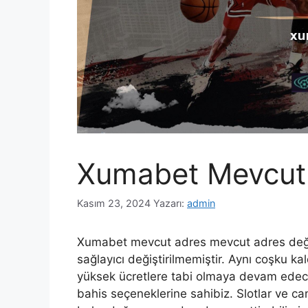
Xumabet Mevcut
Kasım 23, 2024
Yazarı:
admin
Xumabet mevcut adres mevcut adres deği
sağlayıcı değiştirilmemiştir. Aynı coşku 
yüksek ücretlere tabi olmaya devam edec
bahis seçeneklerine sahibiz. Slotlar ve can