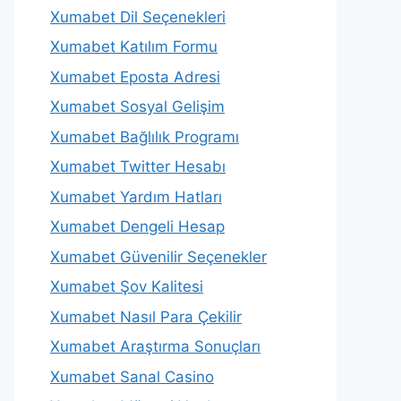
Xumabet Dil Seçenekleri
Xumabet Katılım Formu
Xumabet Eposta Adresi
Xumabet Sosyal Gelişim
Xumabet Bağlılık Programı
Xumabet Twitter Hesabı
Xumabet Yardım Hatları
Xumabet Dengeli Hesap
Xumabet Güvenilir Seçenekler
Xumabet Şov Kalitesi
Xumabet Nasıl Para Çekilir
Xumabet Araştırma Sonuçları
Xumabet Sanal Casino