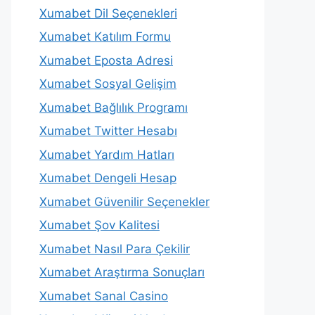
Xumabet Dil Seçenekleri
Xumabet Katılım Formu
Xumabet Eposta Adresi
Xumabet Sosyal Gelişim
Xumabet Bağlılık Programı
Xumabet Twitter Hesabı
Xumabet Yardım Hatları
Xumabet Dengeli Hesap
Xumabet Güvenilir Seçenekler
Xumabet Şov Kalitesi
Xumabet Nasıl Para Çekilir
Xumabet Araştırma Sonuçları
Xumabet Sanal Casino