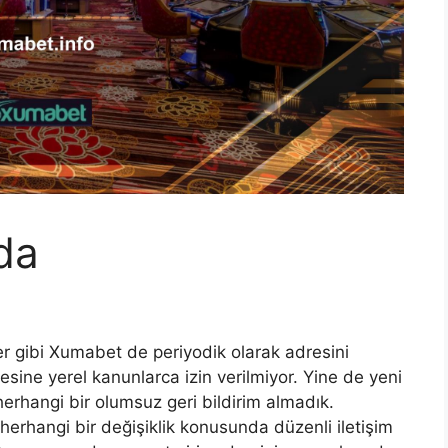
da
er gibi Xumabet de periyodik olarak adresini
esine yerel kanunlarca izin verilmiyor. Yine de yeni
rhangi bir olumsuz geri bildirim almadık.
herhangi bir değişiklik konusunda düzenli iletişim