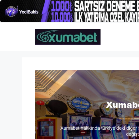
İçeriğe
atla