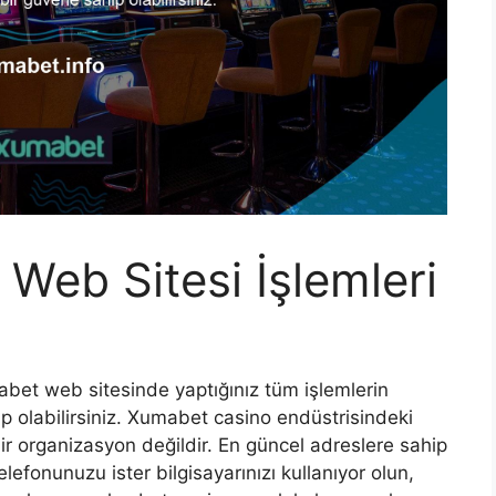
Web Sitesi İşlemleri
bet web sitesinde yaptığınız tüm işlemlerin
p olabilirsiniz. Xumabet casino endüstrisindeki
 bir organizasyon değildir. En güncel adreslere sahip
lefonunuzu ister bilgisayarınızı kullanıyor olun,