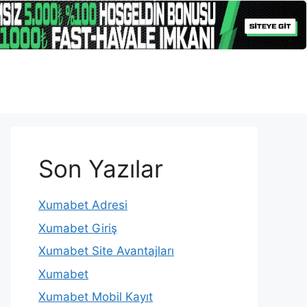
Son Yazılar
Xumabet Adresi
Xumabet Giriş
Xumabet Site Avantajları
Xumabet
Xumabet Mobil Kayıt