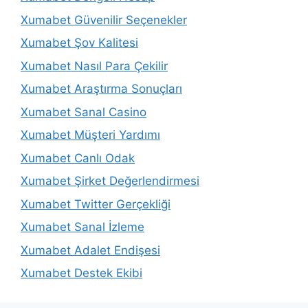
Xumabet Güvenilir Seçenekler
Xumabet Şov Kalitesi
Xumabet Nasıl Para Çekilir
Xumabet Araştırma Sonuçları
Xumabet Sanal Casino
Xumabet Müşteri Yardımı
Xumabet Canlı Odak
Xumabet Şirket Değerlendirmesi
Xumabet Twitter Gerçekliği
Xumabet Sanal İzleme
Xumabet Adalet Endişesi
Xumabet Destek Ekibi