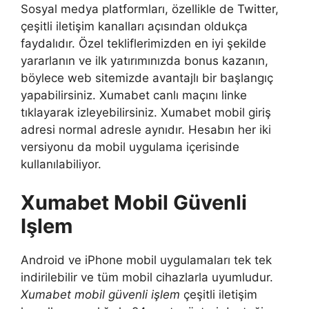
Sosyal medya platformları, özellikle de Twitter,
çeşitli iletişim kanalları açısından oldukça
faydalıdır. Özel tekliflerimizden en iyi şekilde
yararlanın ve ilk yatırımınızda bonus kazanın,
böylece web sitemizde avantajlı bir başlangıç ​​
yapabilirsiniz. Xumabet canlı maçını linke
tıklayarak izleyebilirsiniz. Xumabet mobil giriş
adresi normal adresle aynıdır. Hesabın her iki
versiyonu da mobil uygulama içerisinde
kullanılabiliyor.
Xumabet Mobil Güvenli
Işlem
Android ve iPhone mobil uygulamaları tek tek
indirilebilir ve tüm mobil cihazlarla uyumludur.
Xumabet mobil güvenli işlem
çeşitli iletişim