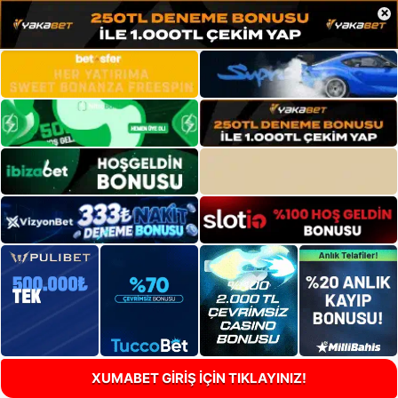
×
XUMABET GİRİŞ İÇİN TIKLAYINIZ!