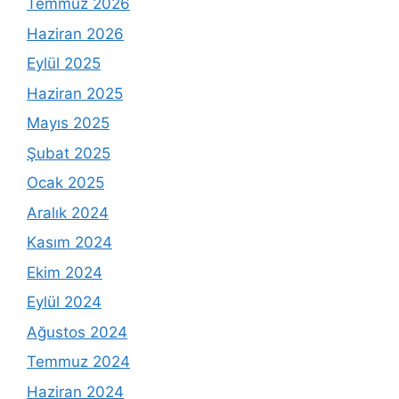
Temmuz 2026
Haziran 2026
Eylül 2025
Haziran 2025
Mayıs 2025
Şubat 2025
Ocak 2025
Aralık 2024
Kasım 2024
Ekim 2024
Eylül 2024
Ağustos 2024
Temmuz 2024
Haziran 2024