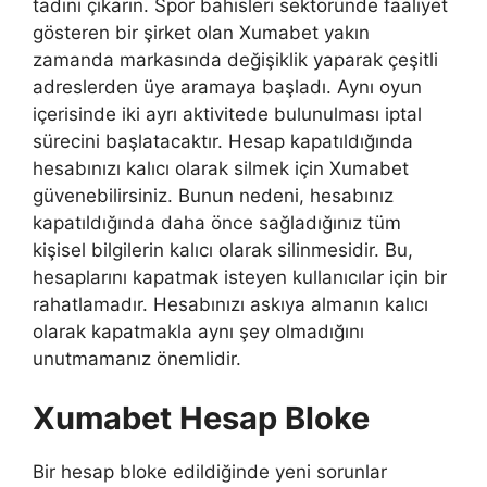
tadını çıkarın. Spor bahisleri sektöründe faaliyet
gösteren bir şirket olan Xumabet yakın
zamanda markasında değişiklik yaparak çeşitli
adreslerden üye aramaya başladı. Aynı oyun
içerisinde iki ayrı aktivitede bulunulması iptal
sürecini başlatacaktır. Hesap kapatıldığında
hesabınızı kalıcı olarak silmek için Xumabet
güvenebilirsiniz. Bunun nedeni, hesabınız
kapatıldığında daha önce sağladığınız tüm
kişisel bilgilerin kalıcı olarak silinmesidir. Bu,
hesaplarını kapatmak isteyen kullanıcılar için bir
rahatlamadır. Hesabınızı askıya almanın kalıcı
olarak kapatmakla aynı şey olmadığını
unutmamanız önemlidir.
Xumabet Hesap Bloke
Bir hesap bloke edildiğinde yeni sorunlar