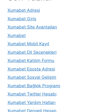
Xumabet Adresi
Xumabet Giriş
Xumabet Site Avantajları
Xumabet
Xumabet Mobil Kayıt
Xumabet Dil Seçenekleri
Xumabet Katılım Formu
Xumabet Eposta Adresi
Xumabet Sosyal Gelişim
Xumabet Bağlılık Programı
Xumabet Twitter Hesabı
Xumabet Yardım Hatları
Xumabet Dengeli Hesap