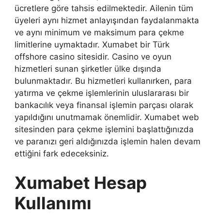
ücretlere göre tahsis edilmektedir. Ailenin tüm
üyeleri aynı hizmet anlayışından faydalanmakta
ve aynı minimum ve maksimum para çekme
limitlerine uymaktadır. Xumabet bir Türk
offshore casino sitesidir. Casino ve oyun
hizmetleri sunan şirketler ülke dışında
bulunmaktadır. Bu hizmetleri kullanırken, para
yatırma ve çekme işlemlerinin uluslararası bir
bankacılık veya finansal işlemin parçası olarak
yapıldığını unutmamak önemlidir. Xumabet web
sitesinden para çekme işlemini başlattığınızda
ve paranızı geri aldığınızda işlemin halen devam
ettiğini fark edeceksiniz.
Xumabet Hesap
Kullanımı