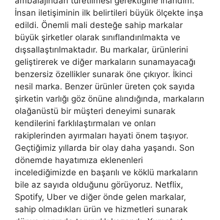
ambalajından türetilmesi gerektiğine inandım.
İnsan iletişiminin ilk belirtileri büyük ölçekte inşa
edildi. Önemli mali desteğe sahip markalar
büyük şirketler olarak sınıflandırılmakta ve
dışsallaştırılmaktadır. Bu markalar, ürünlerini
geliştirerek ve diğer markaların sunamayacağı
benzersiz özellikler sunarak öne çıkıyor. İkinci
nesil marka. Benzer ürünler üreten çok sayıda
şirketin varlığı göz önüne alındığında, markaların
olağanüstü bir müşteri deneyimi sunarak
kendilerini farklılaştırmaları ve onları
rakiplerinden ayırmaları hayati önem taşıyor.
Geçtiğimiz yıllarda bir olay daha yaşandı. Son
dönemde hayatımıza eklenenleri
incelediğimizde en başarılı ve köklü markaların
bile az sayıda olduğunu görüyoruz. Netflix,
Spotify, Uber ve diğer önde gelen markalar,
sahip olmadıkları ürün ve hizmetleri sunarak