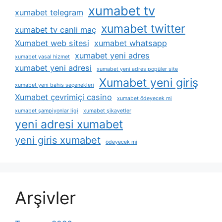
xumabet tv
xumabet telegram
xumabet twitter
xumabet tv canli maç
Xumabet web sitesi
xumabet whatsapp
xumabet yeni adres
xumabet yasal hizmet
xumabet yeni adresi
xumabet yeni adres popüler site
Xumabet yeni giriş
xumabet yeni bahis seçenekleri
Xumabet çevrimiçi casino
xumabet ödeyecek mi
xumabet şampiyonlar ligi
xumabet şikayetler
yeni adresi xumabet
yeni giris xumabet
ödeyecek mi
Arşivler