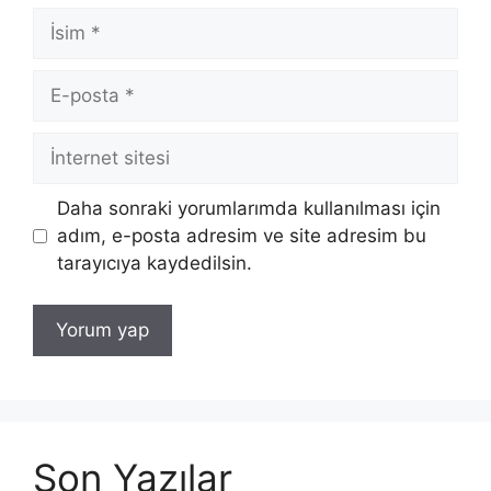
İsim
E-
posta
İnternet
sitesi
Daha sonraki yorumlarımda kullanılması için
adım, e-posta adresim ve site adresim bu
tarayıcıya kaydedilsin.
Son Yazılar