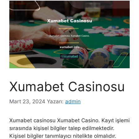
Xumabet Casinosu
Mart 23, 2024
Yazarı:
admin
Xumabet casinosu Xumabet Casino. Kayıt işlemi
sırasında kişisel bilgiler talep edilmektedir.
Kişisel bilgiler tanımlayıcı nitelikte olmalıdır.