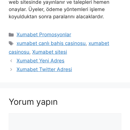
web sitesinde yayınlanır ve talepleri hemen
onaylar. Üyeler, ödeme yöntemleri işleme
koyulduktan sonra paralarını alacaklardır.
Kategoriler
Xumabet Promosyonlar
Etiketler
xumabet canlı bahis casinosu
,
xumabet
casinosu
,
Xumabet sitesi
Xumabet Yeni Adres
Xumabet Twitter Adresi
Yorum yapın
Yorum