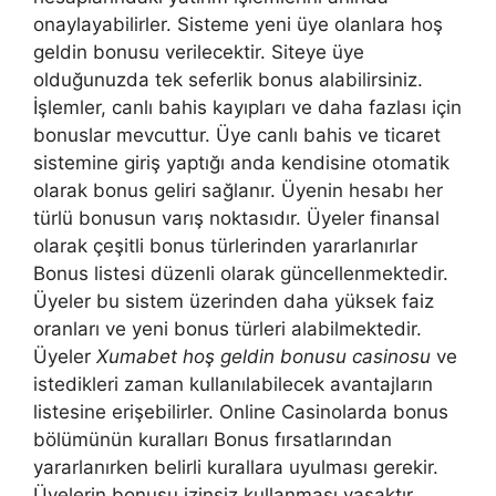
onaylayabilirler. Sisteme yeni üye olanlara hoş
geldin bonusu verilecektir. Siteye üye
olduğunuzda tek seferlik bonus alabilirsiniz.
İşlemler, canlı bahis kayıpları ve daha fazlası için
bonuslar mevcuttur. Üye canlı bahis ve ticaret
sistemine giriş yaptığı anda kendisine otomatik
olarak bonus geliri sağlanır. Üyenin hesabı her
türlü bonusun varış noktasıdır. Üyeler finansal
olarak çeşitli bonus türlerinden yararlanırlar
Bonus listesi düzenli olarak güncellenmektedir.
Üyeler bu sistem üzerinden daha yüksek faiz
oranları ve yeni bonus türleri alabilmektedir.
Üyeler
Xumabet hoş geldin bonusu casinosu
ve
istedikleri zaman kullanılabilecek avantajların
listesine erişebilirler. Online Casinolarda bonus
bölümünün kuralları Bonus fırsatlarından
yararlanırken belirli kurallara uyulması gerekir.
Üyelerin bonusu izinsiz kullanması yasaktır.