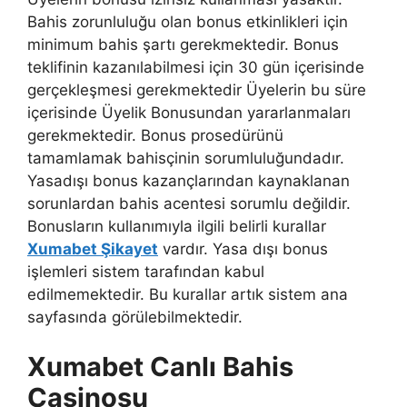
Bahis zorunluluğu olan bonus etkinlikleri için
minimum bahis şartı gerekmektedir. Bonus
teklifinin kazanılabilmesi için 30 gün içerisinde
gerçekleşmesi gerekmektedir Üyelerin bu süre
içerisinde Üyelik Bonusundan yararlanmaları
gerekmektedir. Bonus prosedürünü
tamamlamak bahisçinin sorumluluğundadır.
Yasadışı bonus kazançlarından kaynaklanan
sorunlardan bahis acentesi sorumlu değildir.
Bonusların kullanımıyla ilgili belirli kurallar
Xumabet Şikayet
vardır. Yasa dışı bonus
işlemleri sistem tarafından kabul
edilmemektedir. Bu kurallar artık sistem ana
sayfasında görülebilmektedir.
Xumabet Canlı Bahis
Casinosu