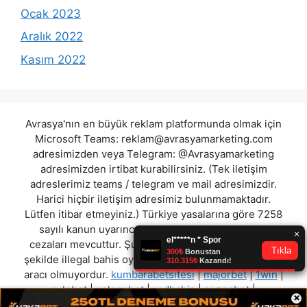
Ocak 2023
Aralık 2022
Kasım 2022
Avrasya'nın en büyük reklam platformunda olmak için
Microsoft Teams:
reklam@avrasyamarketing.com
adresimizden veya Telegram: @Avrasyamarketing
adresimizden irtibat kurabilirsiniz. (Tek iletişim
adreslerimiz teams / telegram ve mail adresimizdir.
Harici hiçbir iletişim adresimiz bulunmamaktadır.
Lütfen itibar etmeyiniz.) Türkiye yasalarına göre 7258
sayılı kanun uyarınca yasa dışı bahis oynamanın
cezaları mevcuttur. Şu an bulunduğunuz site hiç bir
şekilde illegal bahis oyunları oynatmıyor ve oynamaya
aracı olmuyordur.
kumbarabetsitesi
|
majorbet
|
1win
|
rulobet
|
colonybet
|
redbahis
|
sezonbet
|
×
betvolegirisyap