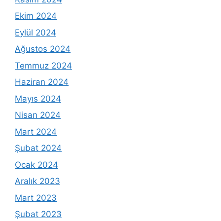
Ekim 2024
Eylül 2024
Ağustos 2024
Temmuz 2024
Haziran 2024
Mayıs 2024
Nisan 2024
Mart 2024
Şubat 2024
Ocak 2024
Aralık 2023
Mart 2023
Şubat 2023