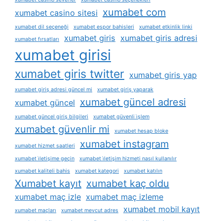
xumabet com
xumabet casino sitesi
xumabet dil seçeneği
xumabet espor bahisleri
xumabet etkinlik linki
xumabet giris
xumabet giris adresi
xumabet fırsatları
xumabet girisi
xumabet giris twitter
xumabet giris yap
xumabet giriş adresi güncel mi
xumabet giriş yaparak
xumabet güncel adresi
xumabet güncel
xumabet güncel giriş bilgileri
xumabet güvenli i̇şlem
xumabet güvenlir mi
xumabet hesap bloke
xumabet instagram
xumabet hizmet saatleri
xumabet i̇letişime geçin
xumabet i̇letişim hizmeti nasıl kullanılır
xumabet kaliteli bahis
xumabet kategori
xumabet katılın
Xumabet kayıt
xumabet kaç oldu
xumabet maç izle
xumabet maç izleme
xumabet mobil kayıt
xumabet maçları
xumabet mevcut adres