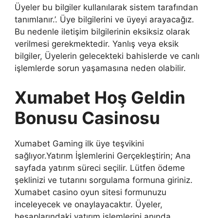
Üyeler bu bilgiler kullanılarak sistem tarafından
tanımlanır.’. Üye bilgilerini ve üyeyi arayacağız.
Bu nedenle iletişim bilgilerinin eksiksiz olarak
verilmesi gerekmektedir. Yanlış veya eksik
bilgiler, Üyelerin gelecekteki bahislerde ve canlı
işlemlerde sorun yaşamasına neden olabilir.
Xumabet Hoş Geldin
Bonusu Casinosu
Xumabet Gaming ilk üye teşvikini
sağlıyor.Yatırım İşlemlerini Gerçekleştirin; Ana
sayfada yatırım süreci seçilir. Lütfen ödeme
şeklinizi ve tutarını sorgulama formuna giriniz.
Xumabet casino oyun sitesi formunuzu
inceleyecek ve onaylayacaktır. Üyeler,
hesaplarındaki yatırım işlemlerini anında