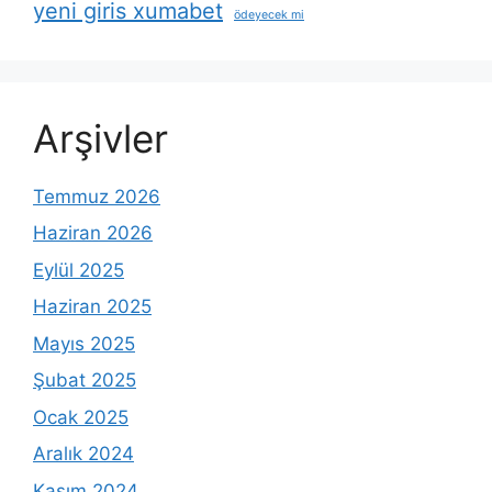
yeni giris xumabet
ödeyecek mi
Arşivler
Temmuz 2026
Haziran 2026
Eylül 2025
Haziran 2025
Mayıs 2025
Şubat 2025
Ocak 2025
Aralık 2024
Kasım 2024