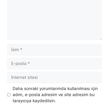
İsim
E-
posta
İnternet
sitesi
Daha sonraki yorumlarımda kullanılması için
adım, e-posta adresim ve site adresim bu
tarayıcıya kaydedilsin.